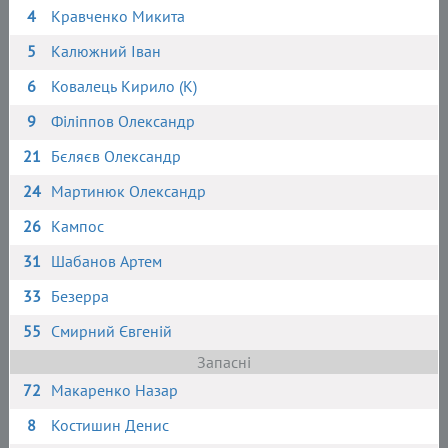
4
Кравченко Микита
5
Калюжний Іван
6
Ковалець Кирило (К)
9
Філіппов Олександр
21
Бєляєв Олександр
24
Мартинюк Олександр
26
Кампос
31
Шабанов Артем
33
Безерра
55
Смирний Євгеній
Запасні
72
Макаренко Назар
8
Костишин Денис