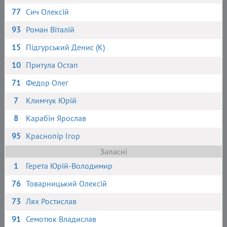
77
Сич Олексій
93
Роман Віталій
15
Підгурський Денис (К)
10
Притула Остап
71
Федор Олег
7
Климчук Юрій
8
Карабін Ярослав
95
Краснопір Ігор
Запасні
1
Герета Юрій-Володимир
76
Товарницький Олексій
73
Лях Ростислав
91
Семотюк Владислав