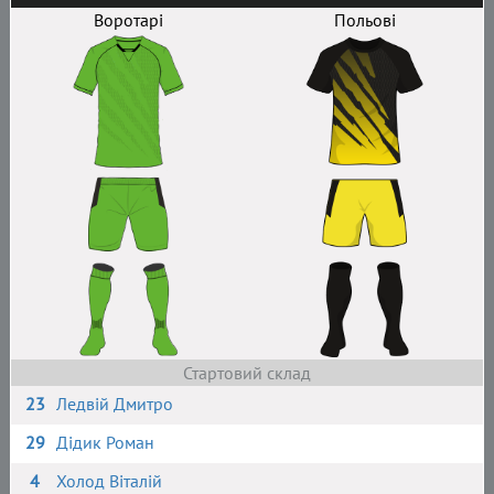
Воротарі
Польові
Стартовий склад
23
Ледвій Дмитро
29
Дідик Роман
4
Холод Віталій