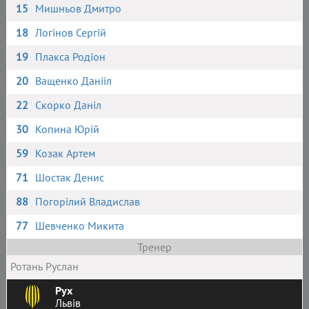
15
Мишньов Дмитро
18
Логінов Сергій
19
Плакса Родіон
20
Ващенко Данііл
22
Скорко Даніл
30
Копина Юрій
59
Козак Артем
71
Шостак Денис
88
Погорілий Владислав
77
Шевченко Микита
Тренер
Ротань Руслан
Рух
Львів