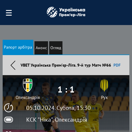
Рапорт арбітра
Анонс
Огляд
VBET Українська Премʼєр-Ліга. 9-й тур Матч №66
PDF
1 : 1
Олександрія
Рух
05.10.2024. Субота, 15:30
КСК "Ніка", Олександрія