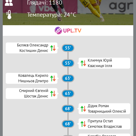
Глядачі: 1180
Температура: 24°C
Бєляєв Олександр
55'
Костишин Денис
Климчук Юрій
55'
Квасниця Ілля
Ковалець Кирило
63'
Мишньов Дмитро
Смирний Євгеній
63'
Шостак Денис
Дідик Роман
68'
Товарницький Олексій
Притула Остап
68'
Семотюк Владислав