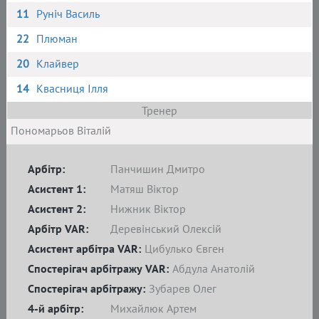
11
Руніч Василь
22
Плюман
20
Клайвер
14
Квасниця Ілля
Тренер
Пономарьов Віталій
Арбітр:
Панчишин Дмитро
Асистент 1:
Матяш Віктор
Асистент 2:
Нижник Віктор
Арбітр VAR:
Деревінський Олексій
Асистент арбітра VAR:
Цибулько Євген
Спостерігач арбітражу VAR:
Абдула Анатолій
Спостерігач арбітражу:
Зубарев Олег
4-й арбітр:
Михайлюк Артем