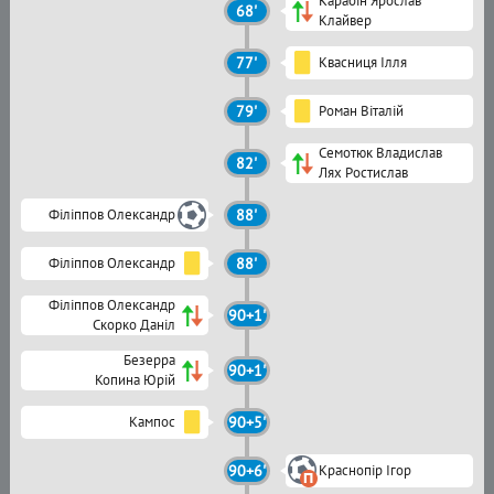
Карабін Ярослав
68'
Клайвер
77'
Квасниця Ілля
79'
Роман Віталій
Семотюк Владислав
82'
Лях Ростислав
Філіппов Олександр
88'
Філіппов Олександр
88'
Філіппов Олександр
90+1'
Скорко Даніл
Безерра
90+1'
Копина Юрій
Кампос
90+5'
90+6'
Краснопір Ігор