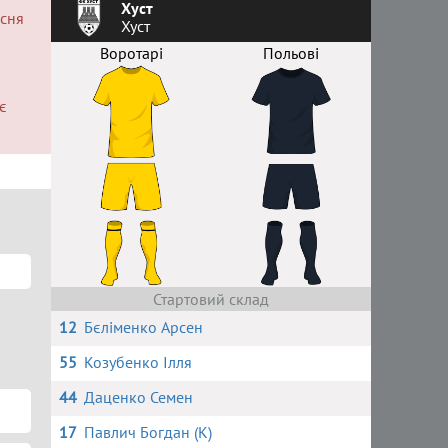
Хуст
есня
Хуст
Воротарі
Польові
є
Стартовий склад
12
Бєліменко Арсен
55
Козубенко Ілля
44
Даценко Семен
17
Павлич Богдан (К)