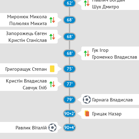
62'
Шух Дмитро
Миронюк Микола
68'
Полюлях Микита
Запорожець Євген
68'
Кристін Станіслав
Гук Ігор
68'
Громенко Владислав
Григоращук Степан
75'
Кристін Владислав
77'
Савчук Гліб
Гарнага Владислав
79'
Грицак Назар
90+2'
Равлик Віталій
90+4'