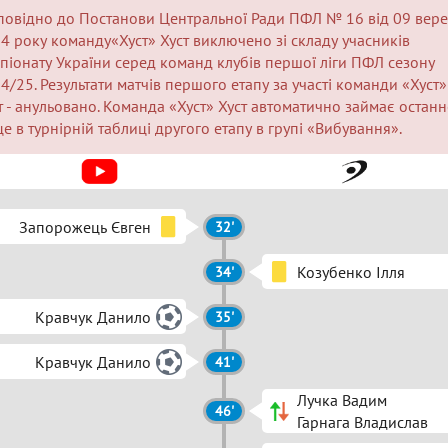
повідно до Постанови Центральної Ради ПФЛ № 16 від 09 вер
4 року команду«Хуст» Хуст виключено зі складу учасників
піонату України серед команд клубів першої ліги ПФЛ сезону
4/25. Результати матчів першого етапу за участі команди «Хуст»
т - анульовано. Команда «Хуст» Хуст автоматично займає останн
це в турнірній таблиці другого етапу в групі «Вибування».
Запорожець Євген
32'
Козубенко Ілля
34'
Кравчук Данило
35'
Кравчук Данило
41'
Лучка Вадим
46'
Гарнага Владислав