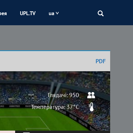
рея
UPL.TV
ua
Епіцентр
Кривбас
PDF
Оболонь
Шахтар
Глядачі: 950
Температура: 37°C