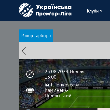
Клуби
Буковина
Рапорт арбітра
Зоря
Кудрівка
Полісся
25.08.2024. Неділя,
13:00
ім. Г. Тонкочеєва,
Кам'янець-
Подільський