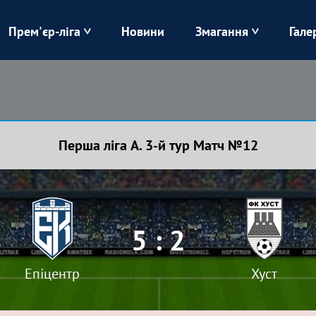
Прем'єр-ліга
Новини
Змагання
Гале
Верес
Динамо
Карпати
Колос
Перша ліга А. 3-й тур Матч №12
Лівий Берег
ЛНЗ
Харків
Чорноморець
5 : 2
Епіцентр
Хуст