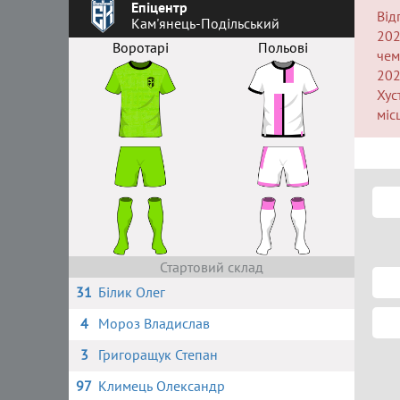
Епіцентр
Від
Кам'янець-Подільський
202
Воротарі
Польові
чем
202
Хус
міс
Стартовий склад
31
Білик Олег
4
Мороз Владислав
3
Григоращук Степан
97
Климець Олександр