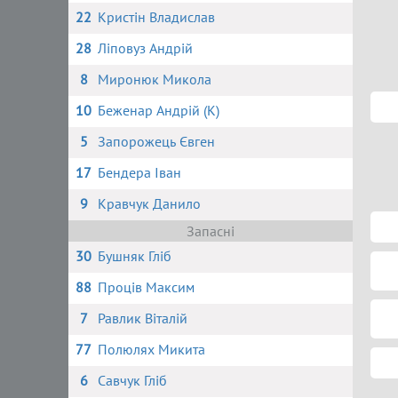
22
Кристін Владислав
28
Ліповуз Андрій
8
Миронюк Микола
10
Беженар Андрій (К)
5
Запорожець Євген
17
Бендера Іван
9
Кравчук Данило
Запасні
30
Бушняк Гліб
88
Проців Максим
7
Равлик Віталій
77
Полюлях Микита
6
Савчук Гліб