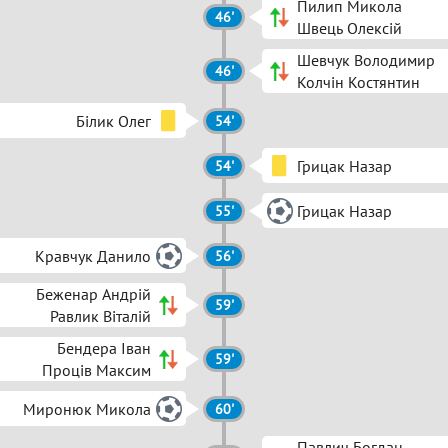
Пилип Микола
46'
Швець Олексій
Шевчук Володимир
46'
Колчін Костянтин
Білик Олег
54'
Грицак Назар
54'
Грицак Назар
55'
Кравчук Данило
56'
Беженар Андрій
59'
Равлик Віталій
Бендера Іван
59'
Проців Максим
Миронюк Микола
60'
Павлич Богдан