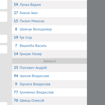
59
Лучка Вадим
27
Биков Іван
15
Пилип Микола
8
Шевчук Володимир
19
Гук Ігор
7
Вашкеба Василь
14
Грицак Назар
Запасні
23
Попович Андрій
94
Іванов Владислав
9
Гарнага Владислав
77
Громенко Владислав
70
Швець Олексій