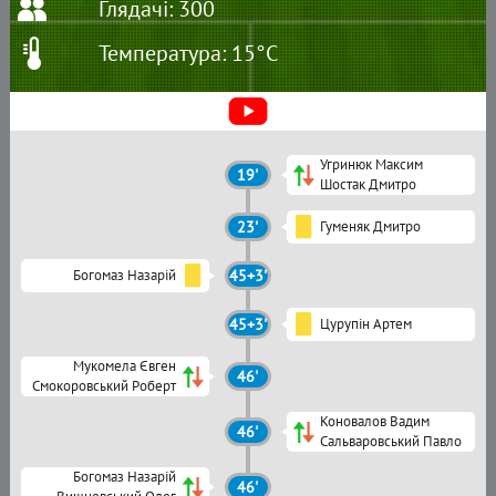
Глядачі: 300
Температура: 15°C
Угринюк Максим
19'
Шостак Дмитро
23'
Гуменяк Дмитро
Богомаз Назарій
45+3'
45+3'
Цурупін Артем
Мукомела Євген
46'
Смокоровський Роберт
Коновалов Вадим
46'
Сальваровський Павло
Богомаз Назарій
46'