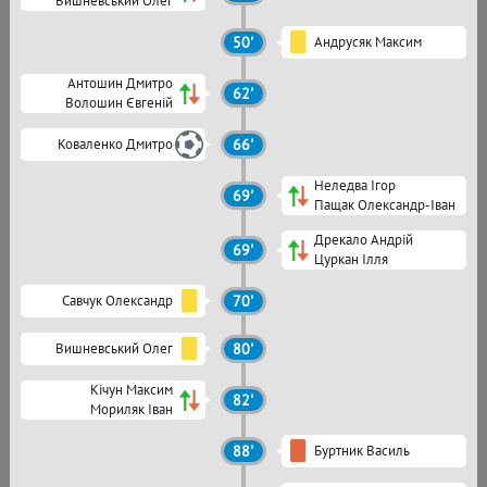
Вишневський Олег
50'
Андрусяк Максим
Антошин Дмитро
62'
Волошин Євгеній
Коваленко Дмитро
66'
Неледва Ігор
69'
Пащак Олександр-Іван
Дрекало Андрій
69'
Цуркан Ілля
Савчук Олександр
70'
Вишневський Олег
80'
Кічун Максим
82'
Мориляк Іван
88'
Буртник Василь