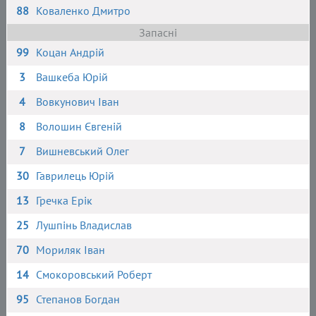
88
Коваленко Дмитро
Запасні
99
Коцан Андрій
3
Вашкеба Юрій
4
Вовкунович Іван
8
Волошин Євгеній
7
Вишневський Олег
30
Гаврилець Юрій
13
Гречка Ерік
25
Лушпінь Владислав
70
Мориляк Іван
14
Смокоровський Роберт
95
Степанов Богдан