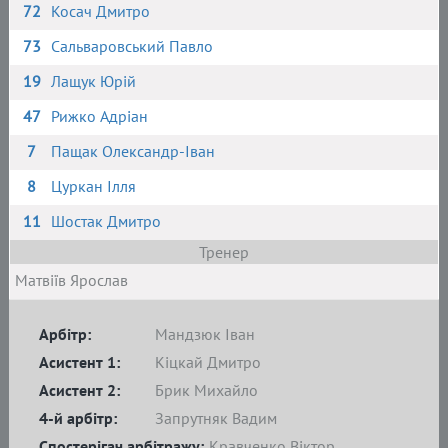
72
Косач Дмитро
73
Сальваровський Павло
19
Лащук Юрій
47
Рижко Адріан
7
Пащак Олександр-Іван
8
Цуркан Ілля
11
Шостак Дмитро
Тренер
Матвіїв Ярослав
Арбітр:
Мандзюк Іван
Асистент 1:
Кіцкай Дмитро
Асистент 2:
Брик Михайло
4-й арбітр:
Запрутняк Вадим
Спостерігач арбітражу:
Кравченко Віктор