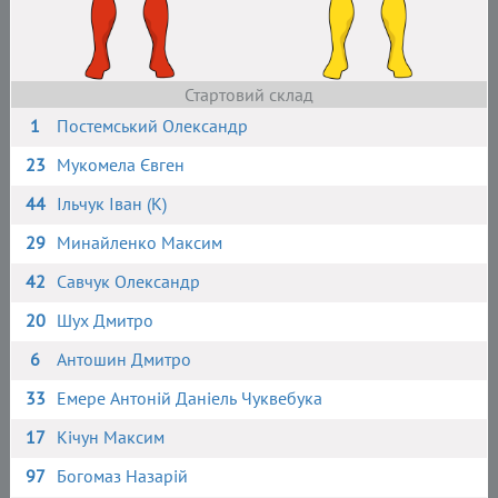
Стартовий склад
1
Постемський Олександр
23
Мукомела Євген
44
Ільчук Іван (К)
29
Минайленко Максим
42
Савчук Олександр
20
Шух Дмитро
6
Антошин Дмитро
33
Емере Антоній Даніель Чуквебука
17
Кічун Максим
97
Богомаз Назарій