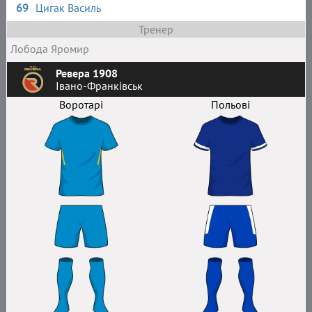
69
Цигак Василь
Тренер
Лобода Яромир
Ревера 1908
Івано-Франківськ
Воротарі
Польові