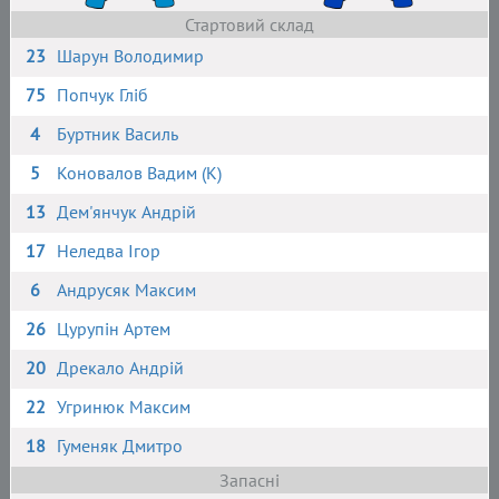
Стартовий склад
23
Шарун Володимир
75
Попчук Гліб
4
Буртник Василь
5
Коновалов Вадим (К)
13
Дем'янчук Андрій
17
Неледва Ігор
6
Андрусяк Максим
26
Цурупін Артем
20
Дрекало Андрій
22
Угринюк Максим
18
Гуменяк Дмитро
Запасні