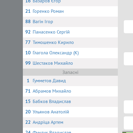
16
Базаров Єгор
21
Горенко Роман
88
Вагін Ігор
92
Панасенко Сергій
77
Тимошенко Кирило
10
Глагола Олександр (К)
99
Шестаков Михайло
Запасні
1
Гумметов Давид
71
Абрамов Михайло
15
Бабков Владислав
20
Ульянов Анатолій
22
Андріца Артем
24
Фундук Владислав