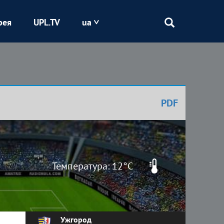
рея
UPL.TV
ua
Епіцентр
Кривбас
PDF
Оболонь
Шахтар
Температура: 12°C
Ужгород