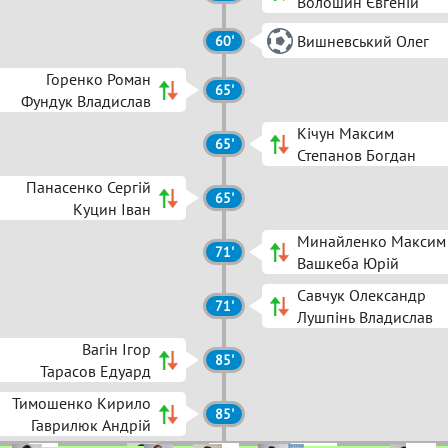
Волошин Євгеній
Вишневський Олег
60'
Горенко Роман
65'
Фундук Владислав
Кічун Максим
65'
Степанов Богдан
Панасенко Сергій
65'
Куцин Іван
Минайленко Максим
71'
Вашкеба Юрій
Савчук Олександр
71'
Лушпінь Владислав
Вагін Ігор
85'
Тарасов Едуард
Тимошенко Кирило
85'
Гаврилюк Андрій