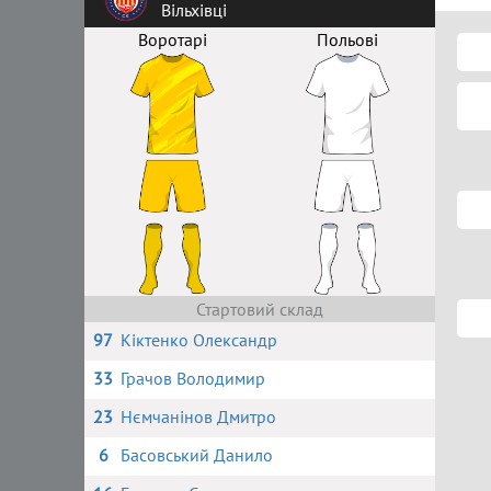
Вільхівці
Воротарі
Польові
Стартовий склад
97
Кіктенко Олександр
33
Грачов Володимир
23
Нємчанінов Дмитро
6
Басовський Данило