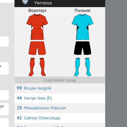
Ужгород
Воротарі
Польові
ь
Стартовий склад
99
Коцан Андрій
44
Ільчук Іван (К)
рт
29
Минайленко Максим
42
Савчук Олександр