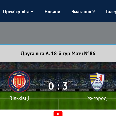
Прем'єр-ліга
Новини
Змагання
Гале
Верес
Динамо
Карпати
Колос
Друга ліга А. 18-й тур Матч №86
Лівий Берег
ЛНЗ
Харків
Чорноморець
0 : 3
Вільхівці
Ужгород