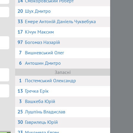
14
Смокоровський Роберт
20
Шух Дмитро
33
Емере Антоній Даніель Чуквебука
17
Кічун Максим
97
Богомаз Назарій
7
Вишневський Олег
6
Антошин Дмитро
Запасні
1
Постемський Олександр
13
Гречка Ерік
3
Вашкеба Юрій
25
Лушпінь Владислав
30
Гаврилець Юрій
23
Мукомела Євген