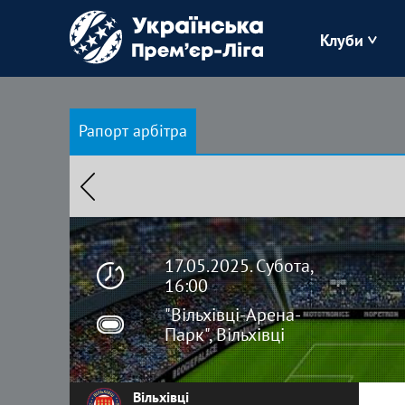
Клуби
Буковина
Рапорт арбітра
Зоря
Кудрівка
Полісся
17.05.2025. Субота,
16:00
"Вільхівці-Арена-
Парк", Вільхівці
Вільхівці