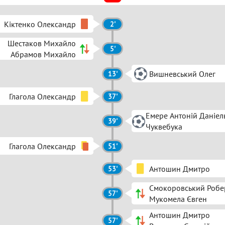
Кіктенко Олександр
2'
Шестаков Михайло
5'
Абрамов Михайло
Вишневський Олег
13'
Глагола Олександр
37'
Емере Антоній Даніел
39'
Чуквебука
Глагола Олександр
51'
Антошин Дмитро
53'
Смокоровський Робе
57'
Мукомела Євген
Антошин Дмитро
57'