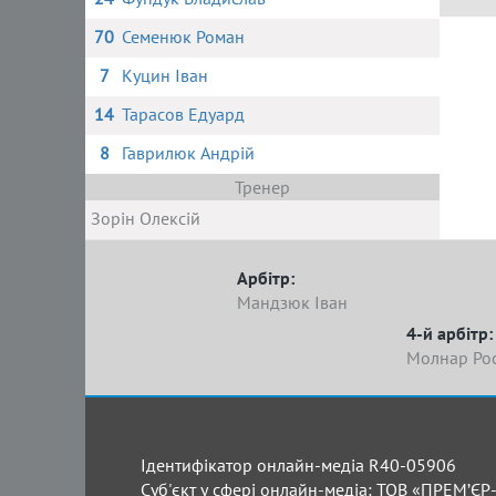
70
Семенюк Роман
14 С
7
Куцин Іван
14
Тарасов Едуард
8
Гаврилюк Андрій
Тренер
Зорін Олексій
Арбітр:
Мандзюк Іван
4-й арбітр:
Молнар Ро
Ідентифікатор онлайн-медіа R40-05906
Суб'єкт у сфері онлайн-медіа: ТОВ «ПРЕМ’ЄР-