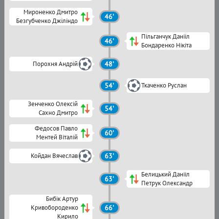
Мироненко Дмитро
46'
Безгубченко Джіліндо
Пільганчук Данііл
46'
Бондаренко Нікіта
Порохня Андрій
48'
54'
Ткаченко Руслан
Зенченко Олексій
54'
Сахно Дмитро
Федосов Павло
60'
Ментей Віталій
Койдан Вячеслав
63'
Белицький Данііл
63'
Петрук Олександр
Бибік Артур
Кривобороденко
66'
Кирило