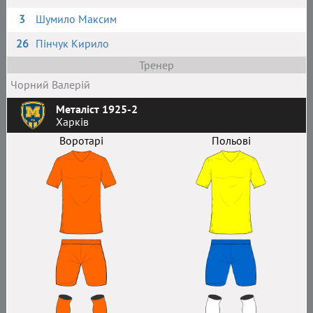
3
Шумило Максим
26
Пінчук Кирило
Тренер
Чорний Валерій
Металіст 1925-2
Харків
Воротарі
Польові