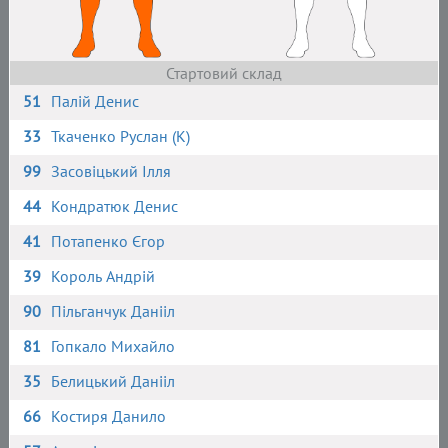
Стартовий склад
51
Палій Денис
33
Ткаченко Руслан (К)
99
Засовіцький Ілля
44
Кондратюк Денис
41
Потапенко Єгор
39
Король Андрій
90
Пільганчук Данііл
81
Гопкало Михайло
35
Белицький Данііл
66
Костиря Данило