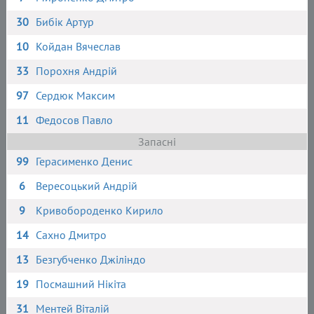
30
Бибік Артур
10
Койдан Вячеслав
33
Порохня Андрій
97
Сердюк Максим
11
Федосов Павло
Запасні
99
Герасименко Денис
6
Вересоцький Андрій
9
Кривобороденко Кирило
14
Сахно Дмитро
13
Безгубченко Джіліндо
19
Посмашний Нікіта
31
Ментей Віталій