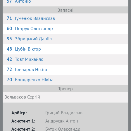
57
Антоніо
Запасні
71
Гуменюк Владислав
60
Петрук Олександр
95
Збрицький Данііл
48
Цубін Віктор
42
Товт Михайло
72
Гончаров Нікіта
70
Бондаренко Нікіта
Тренер
Вольваков Сергій
Арбітр:
Грицай Владислав
Асистент 1:
Андрусяк Антон
Асистент 2:
Буток Олександр