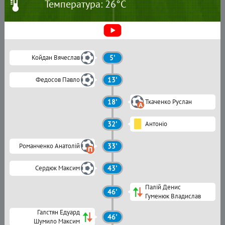
Температура: 26°C
Койдан Вячеслав
5'
Федосов Павло
13'
18'
Ткаченко Руслан
32'
Антоніо
Романченко Анатолій
33'
Сердюк Максим
43'
Палій Денис
46'
Гуменюк Владислав
Галстян Едуард
46'
Шумило Максим