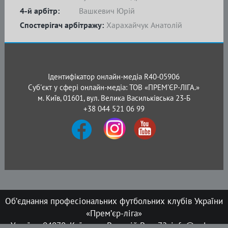
4-й арбітр:
Вашкевич Юрій
Спостерігач арбітражу:
Харахайчук Анатолій
Ідентифікатор онлайн-медіа R40-05906
Суб'єкт у сфері онлайн-медіа: ТОВ «ПРЕМ’ЄР-ЛІГА.»
м. Київ, 01601, вул. Велика Васильківська 23-Б
+38 044 521 06 99
Об’єднання професіональних футбольних клубів України
«Прем’єр-ліга»
Україна, 04070, Київ, вул. Верхній Вал, 72, info@upl.ua