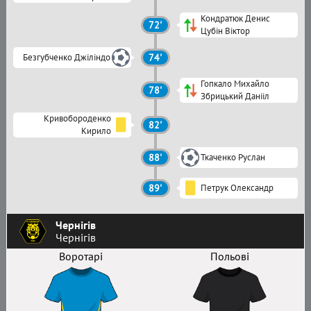
Кондратюк Денис
72'
Цубін Віктор
Безгубченко Джіліндо
74'
Гопкало Михайло
78'
Збрицький Данііл
Кривобороденко
82'
Кирило
88'
Ткаченко Руслан
89'
Петрук Олександр
Чернігів
Чернігів
Воротарі
Польові