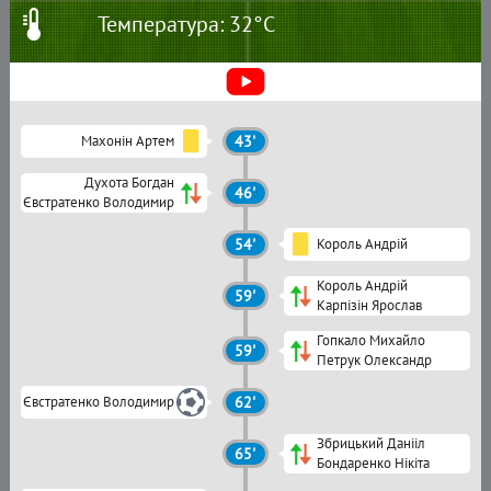
Температура: 32°C
Махонін Артем
43'
Духота Богдан
46'
Євстратенко Володимир
54'
Король Андрій
Король Андрій
59'
Карпізін Ярослав
Гопкало Михайло
59'
Петрук Олександр
Євстратенко Володимир
62'
Збрицький Данііл
65'
Бондаренко Нікіта