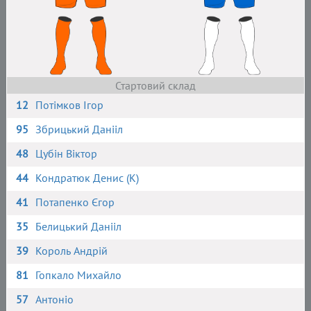
Стартовий склад
12
Потімков Ігор
95
Збрицький Данііл
48
Цубін Віктор
44
Кондратюк Денис (К)
41
Потапенко Єгор
35
Белицький Данііл
39
Король Андрій
81
Гопкало Михайло
57
Антоніо