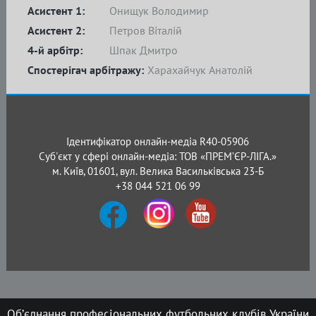
Асистент 1:
Онищук Володимир
Асистент 2:
Петров Віталій
4-й арбітр:
Шпак Дмитро
Спостерігач арбітражу:
Харахайчук Анатолій
Ідентифікатор онлайн-медіа R40-05906
Суб'єкт у сфері онлайн-медіа: ТОВ «ПРЕМ’ЄР-ЛІГА.»
м. Київ, 01601, вул. Велика Васильківська 23-Б
+38 044 521 06 99
Об’єднання професіональних футбольних клубів України