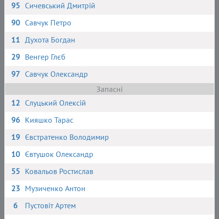
95
Сичевський Дмитрій
90
Савчук Петро
11
Духота Богдан
29
Венгер Глєб
97
Савчук Олександр
Запасні
12
Слуцький Олексій
96
Кияшко Тарас
19
Євстратенко Володимир
10
Євтушок Олександр
55
Ковальов Ростислав
23
Музиченко Антон
6
Пустовіт Артем