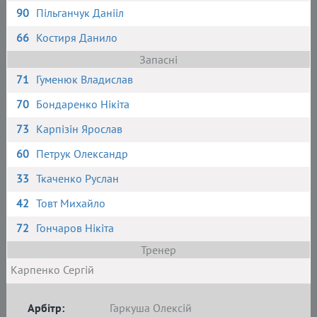
90
Пільганчук Данііл
66
Костиря Данило
Запасні
71
Гуменюк Владислав
70
Бондаренко Нікіта
73
Карпізін Ярослав
60
Петрук Олександр
33
Ткаченко Руслан
42
Товт Михайло
72
Гончаров Нікіта
Тренер
Карпенко Сергій
Арбітр:
Гаркуша Олексій