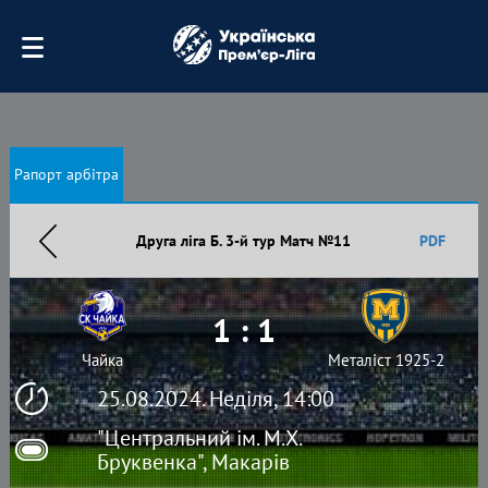
Рапорт арбітра
Друга ліга Б. 3-й тур Матч №11
PDF
1 : 1
Чайка
Металіст 1925-2
25.08.2024. Неділя, 14:00
"Центральний ім. М.Х.
Бруквенка", Макарів