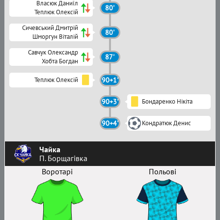
Власюк Даниїл
80'
Теплюк Олексій
Сичевський Дмитрій
80'
Шморгун Віталій
Савчук Олександр
87'
Хобта Богдан
Теплюк Олексій
90+1'
90+3'
Бондаренко Нікіта
90+4'
Кондратюк Денис
Чайка
П. Борщагівка
Воротарі
Польові