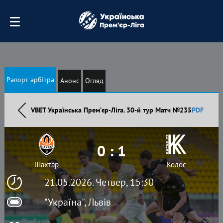
Рапорт арбітра
Анонс
Огляд
VBET Українська Премʼєр-Ліга. 30-й тур Матч №235
PDF
0 : 1
Шахтар
Колос
21.05.2026. Четвер, 15:30
"Україна", Львів