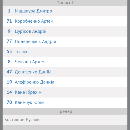
Запасні
1
Мацапура Дмитро
71
Коробченко Артем
9
Цуріков Андрій
77
Понєдєльнік Андрій
55
Теллес
8
Челядін Артем
47
Денисенко Данііл
19
Алефіренко Даниїл
14
Кане Ібрахім
70
Климчук Юрій
Тренер
Костишин Руслан