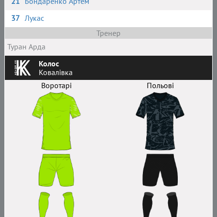
21
Бондаренко Артем
37
Лукас
Тренер
Туран Арда
Колос
Ковалівка
Воротарі
Польові