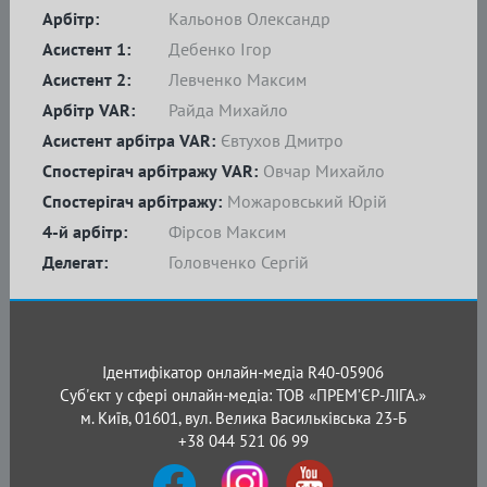
Арбітр:
Кальонов Олександр
Асистент 1:
Дебенко Ігор
Асистент 2:
Левченко Максим
Арбітр VAR:
Райда Михайло
Асистент арбітра VAR:
Євтухов Дмитро
Спостерігач арбітражу VAR:
Овчар Михайло
Спостерігач арбітражу:
Можаровський Юрій
4-й арбітр:
Фірсов Максим
Делегат:
Головченко Сергій
Ідентифікатор онлайн-медіа R40-05906
Суб'єкт у сфері онлайн-медіа: ТОВ «ПРЕМ’ЄР-ЛІГА.»
м. Київ, 01601, вул. Велика Васильківська 23-Б
+38 044 521 06 99