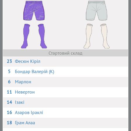
Стартовий склад
23
Фесюн Кіріл
5
Бондар Валерій (К)
6
Марлон
11
Невертон
14
Ізакі
16
Азаров Іраклі
18
Грам Алаа