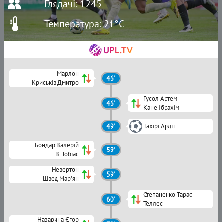
Глядачі: 1245
Температура: 21°C
Марлон
46'
Криськів Дмитро
Гусол Артем
46'
Кане Ібрахім
49'
Тахірі Ардіт
Бондар Валерій
59'
В. Тобіас
Невертон
59'
Швед Мар'ян
Степаненко Тарас
60'
Теллес
Назарина Єгор