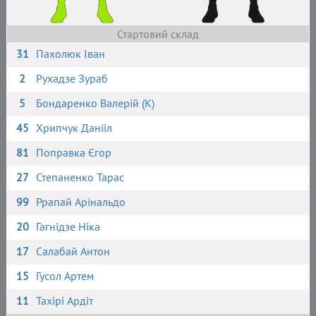
Стартовий склад
31
Пахолюк Іван
2
Рухадзе Зураб
5
Бондаренко Валерій (К)
45
Хрипчук Данііл
81
Поправка Єгор
27
Степаненко Тарас
99
Ррапай Арінальдо
20
Гагнідзе Ніка
17
Салабай Антон
15
Гусол Артем
11
Тахірі Ардіт