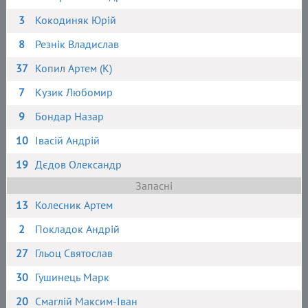
3
Кокодиняк Юрій
8
Резнік Владислав
37
Копил Артем (К)
7
Кузик Любомир
9
Бондар Назар
10
Івасій Андрій
19
Дєдов Олександр
Запасні
13
Колесник Артем
2
Покладок Андрій
27
Гльоц Святослав
30
Гушинець Марк
20
Смаглій Максим-Іван