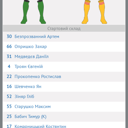
Стартовий склад
30
Безпрозванний Артем
66
Опришко Захар
31
Медведєв Даніїл
4
Троян Євгеній
22
Прокопенко Ростислав
16
Шевченко Ян
52
Зіняр Гліб
55
Старушко Максим
25
Бабич Тимур (К)
17
Комарницький Костянтин