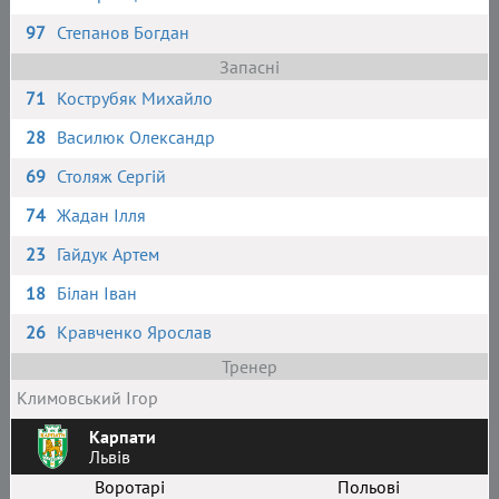
97
Степанов Богдан
Запасні
71
Кострубяк Михайло
28
Василюк Олександр
69
Столяж Сергій
74
Жадан Ілля
23
Гайдук Артем
18
Білан Іван
26
Кравченко Ярослав
Тренер
Климовський Ігор
Карпати
Львів
Воротарі
Польові