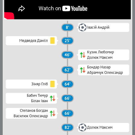
8'
Івасій Андрій
Медведєв Даніїл
25'
Кузик Любомир
46'
Долюк Максим
Бондар Назар
62'
Абрамчук Олександр
Зіняр Гліб
64'
Бабич Тимур
66'
Білан Іван
Степанов Богдан
66'
Василюк Олександр
82'
Долюк Максим