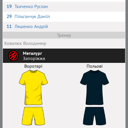
19
Ткаченко Руслан
29
Пільганчук Данііл
11
Ляшенко Андрій
Тренер
Ковалюк Володимир
Металург
Запоріжжя
Воротарі
Польові