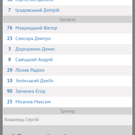
7
Іродовський Дмітрій
Запасні
76
Мокрицький Віктор
23
Слюсарь Дмитро
3
Дорошенко Денис
8
Савіцький Андрій
29
Лісняк Радіон
10
Зелінський Даніїл
90
Заіченко Єгор
25
Місанов Максим
Тренер
Ковалець Сергій