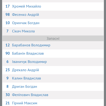
17
Хромей Михайло
98
Фесенко Андрій
10
Оринчак Богдан
7
Сікач Микола
Запасні
12
Барабанов Володимир
90
Бабанін Владислав
6
Іваничук Володимир
23
Дрекало Андрій
9
Калин Владислав
8
Дриган Богдан
30
Феліпович Владислав
21
Гірний Максим