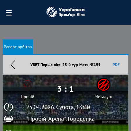
Рапорт арбітра
VBET Перша ліга. 25-й тур Матч №199
PDF
3 : 1
Пробій
Металург
25.04.2026. Субота, 13:30
"Пробій-Арена", Городенка