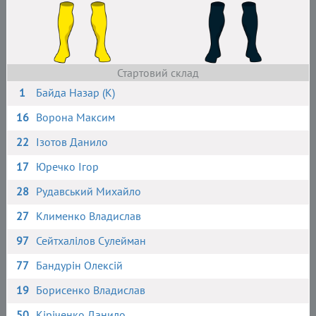
Стартовий склад
1
Байда Назар (К)
16
Ворона Максим
22
Ізотов Данило
17
Юречко Ігор
28
Рудавський Михайло
27
Клименко Владислав
97
Сейтхалілов Сулейман
77
Бандурін Олексій
19
Борисенко Владислав
50
Кіріченко Данило