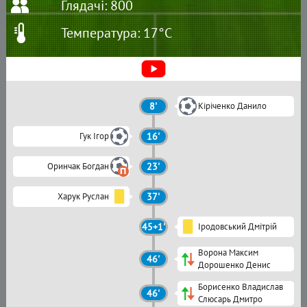
Глядачі: 800
Температура: 17°C
8'
Кіріченко Данило
Гук Ігор
16'
Оринчак Богдан
23'
Харук Руслан
37'
45+1'
Іродовський Дмітрій
Ворона Максим
46'
Дорошенко Денис
Борисенко Владислав
46'
Слюсарь Дмитро