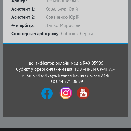
Арбітр:
Леськів Ярослав
Асистент 1:
Ковальчук Юрій
Асистент 2:
Кравченко Юрій
4-й арбітр:
Липко Мирослав
Спостерігач арбітражу:
Соботюк Сергій
Ідентифікатор онлайн-медіа R40-05906
Суб'єкт у сфері онлайн-медіа: ТОВ «ПРЕМ’ЄР-ЛІГА.»
м. Київ, 01601, вул. Велика Васильківська 23-Б
+38 044 521 06 99