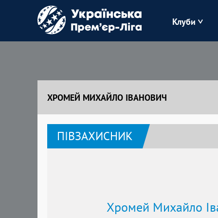
Клуби
Буковина
Зоря
ХРОМЕЙ МИХАЙЛО ІВАНОВИЧ
Кудрівка
ПІВЗАХИСНИК
Полісся
Хромей Михайло Ів