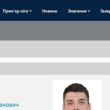
Прем'єр-ліга
Новини
Змагання
Гале
Верес
Динамо
Карпати
Колос
Лівий Берег
ЛНЗ
Харків
Чорноморець
анович