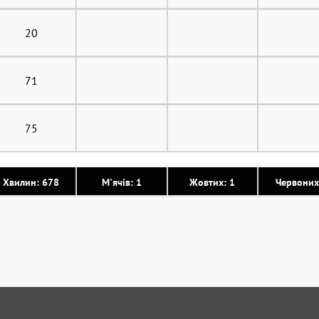
20
71
75
Хвилин: 678
М'ячів: 1
Жовтих: 1
Червоних