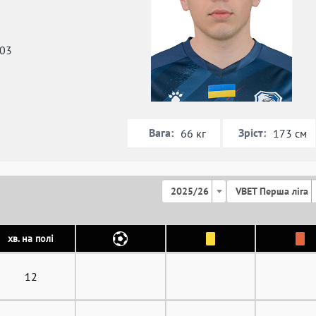
003
Вага:
Зріст:
66 кг
173 см
2025/26
VBET Перша ліга
хв. на полі
12