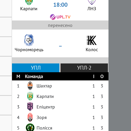
18:00
Карпати
ЛНЗ
перенесено
–
Чорноморець
Колос
УПЛ
УПЛ-2
М
Команда
І
О
1
Шахтар
1
3
2
Карпати
1
3
3
Епіцентр
1
3
4
Зоря
1
3
5
Полісся
1
3