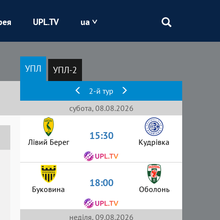
рея
UPL.TV
ua
Епіцентр
УПЛ
УПЛ-2
Кривбас
2-й тур
Оболонь
субота, 08.08.2026
15:30
Шахтар
Лівий Берег
Кудрівка
18:00
Буковина
Оболонь
неділя, 09.08.2026