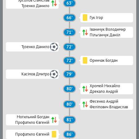
Урсолов Станіслав
63'
Тузенко Данило
66'
Гук Ігор
Іваничук Володимир
71'
Пільганчук Данііл
Тузенко Данило
72'
72'
Оринчак Богдан
Касімов Дмитро
79'
Хромей Михайло
80'
Дрекало Андрій
Фесенко Андрій
80'
Феліпович Владислав
Могильний Богдан
81'
Профатило Євгеній
Профатило Євгеній
86'