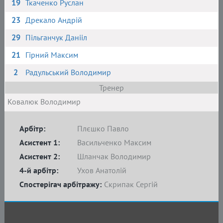
19
Ткаченко Руслан
23
Дрекало Андрій
29
Пільганчук Данііл
21
Гірний Максим
2
Радульський Володимир
Тренер
Ковалюк Володимир
Арбітр:
Плєшко Павло
Асистент 1:
Васильченко Максим
Асистент 2:
Шланчак Володимир
4-й арбітр:
Ухов Анатолій
Спостерігач арбітражу:
Скрипак Сергій