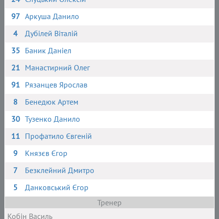
97
Аркуша Данило
4
Дубілей Віталій
35
Баник Даніел
21
Манастирний Олег
91
Рязанцев Ярослав
8
Бенедюк Артем
30
Тузенко Данило
11
Профатило Євгеній
9
Князєв Єгор
7
Безклейний Дмитро
5
Данковський Єгор
Тренер
Кобін Василь