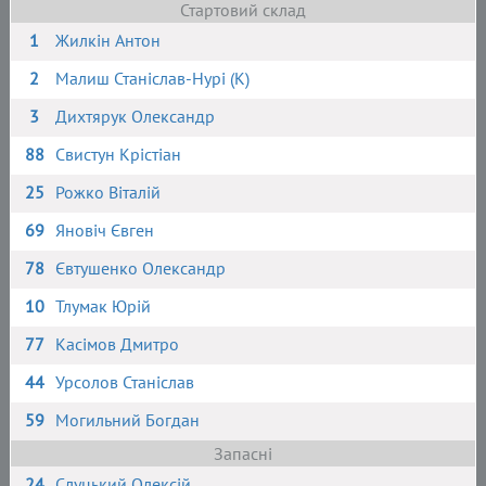
Стартовий склад
1
Жилкін Антон
2
Малиш Станіслав-Нурі (К)
3
Дихтярук Олександр
88
Свистун Крістіан
25
Рожко Віталій
69
Яновіч Євген
78
Євтушенко Олександр
10
Тлумак Юрій
77
Касімов Дмитро
44
Урсолов Станіслав
59
Могильний Богдан
Запасні
24
Слуцький Олексій