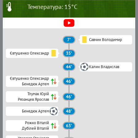
Температура: 15°C
7'
Савчин Володимир
Євтушенко Олександр
35'
44'
Калин Владислав
Євтушенко Олександр
46'
Бенедюк Артем
Тлумак Юрій
46'
Рязанцев Ярослав
Бенедюк Артем
48'
Рожко Віталій
63'
Дубілей Віталій