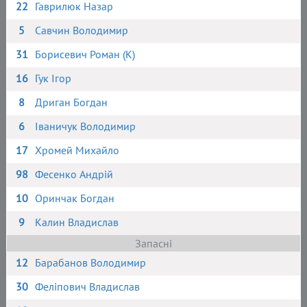
22
Гаврилюк Назар
5
Савчин Володимир
31
Борисевич Роман (К)
16
Гук Ігор
8
Дриган Богдан
6
Іваничук Володимир
17
Хромей Михайло
98
Фесенко Андрій
10
Оринчак Богдан
9
Калин Владислав
Запасні
12
Барабанов Володимир
30
Феліпович Владислав