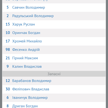
5
Савчин Володимир
2
Радульський Володимир
15
Харук Руслан
10
Оринчак Богдан
17
Хромей Михайло
98
Фесенко Андрій
21
Гірний Максим
9
Калин Владислав
Запасні
12
Барабанов Володимир
30
Феліпович Владислав
6
Іваничук Володимир
8
Дриган Богдан