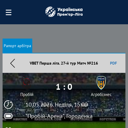
Рапорт арбітра
VBET Перша ліга. 27-й тур Матч №216
PDF
1 : 0
Пробій
Агробізнес
10.05.2026. Неділя, 15:00
"Пробій-Арена", Городенка