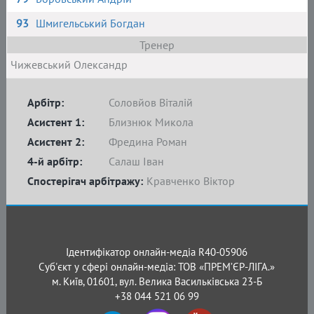
93
Шмигельський Богдан
Тренер
Чижевський Олександр
Арбітр:
Соловйов Віталій
Асистент 1:
Близнюк Микола
Асистент 2:
Фредина Роман
4-й арбітр:
Салаш Іван
Спостерігач арбітражу:
Кравченко Віктор
Ідентифікатор онлайн-медіа R40-05906
Суб'єкт у сфері онлайн-медіа: ТОВ «ПРЕМ’ЄР-ЛІГА.»
м. Київ, 01601, вул. Велика Васильківська 23-Б
+38 044 521 06 99