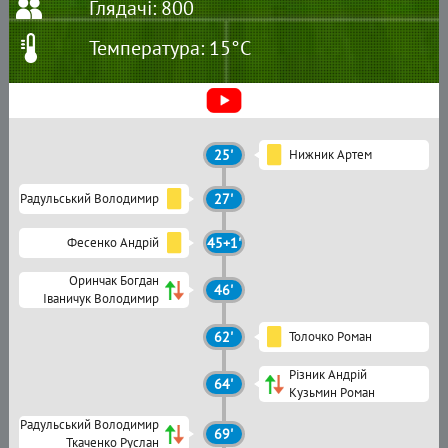
Глядачі: 800
Температура: 15°C
25'
Нижник Артем
Радульський Володимир
27'
Фесенко Андрій
45+1'
Оринчак Богдан
46'
Іваничук Володимир
62'
Толочко Роман
Різник Андрій
64'
Кузьмин Роман
Радульський Володимир
69'
Ткаченко Руслан