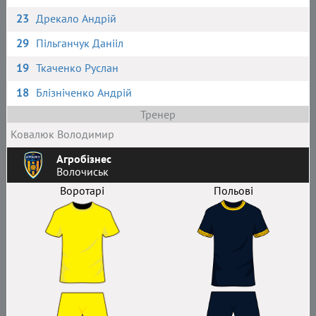
23
Дрекало Андрій
29
Пільганчук Данііл
19
Ткаченко Руслан
18
Блізніченко Андрій
Тренер
Ковалюк Володимир
Агробізнес
Волочиськ
Воротарі
Польові