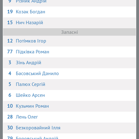
9
Різник Андрій
19
Козак Богдан
15
Нич Назарій
Запасні
12
Потімков Ігор
77
Підківка Роман
3
Зінь Андрій
4
Басовський Данило
5
Палюх Сергій
6
Шейко Арсен
10
Кузьмин Роман
28
Лень Олег
30
Безкоровайний Ілля
79
Боровський Андрій