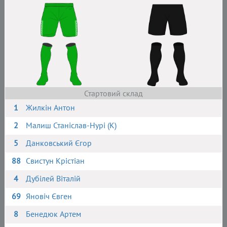
Стартовий склад
1
Жилкін Антон
2
Малиш Станіслав-Нурі (К)
5
Данковський Єгор
88
Свистун Крістіан
4
Дубілей Віталій
69
Яновіч Євген
8
Бенедюк Артем