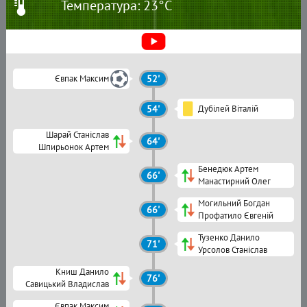
Температура: 23°C
Євпак Максим
52'
54'
Дубілей Віталій
Шарай Станіслав
64'
Шпирьонок Артем
Бенедюк Артем
66'
Манастирний Олег
Могильний Богдан
66'
Профатило Євгеній
Тузенко Данило
71'
Урсолов Станіслав
Книш Данило
76'
Савицький Владислав
Євпак Максим