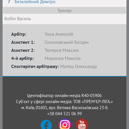
7
Безклейний Дмитро
Тренер
Кобін Василь
Арбітр:
Ухов Анатолій
Асистент 1:
Соколовський Богдан
Асистент 2:
Тютерєв Максим
4-й арбітр:
Миронов Микола
Спостерігач арбітражу:
Матяш Олександр
Ідентифікатор онлайн-медіа R40-05906
Суб'єкт у сфері онлайн-медіа: ТОВ «ПРЕМ’ЄР-ЛІГА.»
м. Київ, 01601, вул. Велика Васильківська 23-Б
+38 044 521 06 99