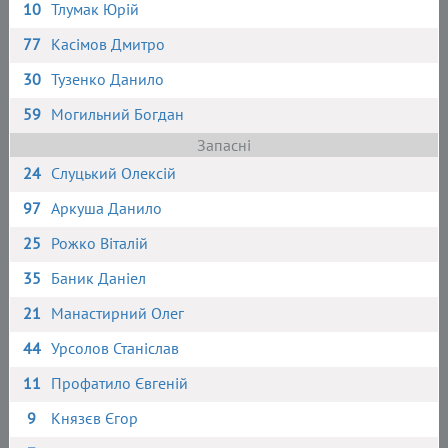
10
Тлумак Юрій
77
Касімов Дмитро
30
Тузенко Данило
59
Могильний Богдан
Запасні
24
Слуцький Олексій
97
Аркуша Данило
25
Рожко Віталій
35
Баник Даніел
21
Манастирний Олег
44
Урсолов Станіслав
11
Профатило Євгеній
9
Князєв Єгор