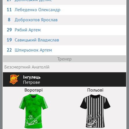
11
Лебеденко Олександр
8
Доброхотов Ярослав
29
Рябий Артем
19
Савицький Владислав
22
Шпирьонок Артем
Тренер
Безсмертний Анатолій
Інгулець
Петрове
Воротарі
Польові