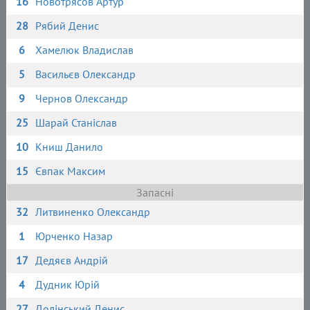
16
Новотрясов Артур
28
Рябий Денис
6
Хамелюк Владислав
5
Васильєв Олександр
9
Чернов Олександр
25
Шарай Станіслав
10
Книш Данило
15
Євпак Максим
Запасні
32
Литвиненко Олександр
1
Юрченко Назар
17
Дедяєв Андрій
4
Дудник Юрій
27
Долінський Денис