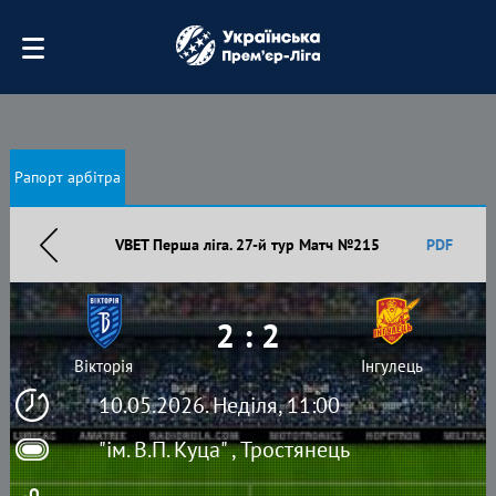
Рапорт арбітра
VBET Перша ліга. 27-й тур Матч №215
PDF
2 : 2
Вікторія
Інгулець
10.05.2026. Неділя, 11:00
"ім. В.П. Куца" , Тростянець