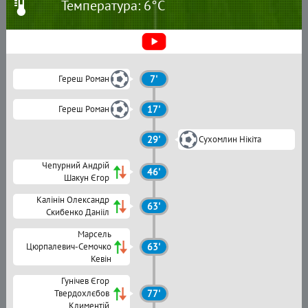
Температура: 6°C
Гереш Роман
7'
Гереш Роман
17'
29'
Сухомлин Нікіта
Чепурний Андрій
46'
Шакун Єгор
Калінін Олександр
63'
Скибенко Данііл
Марсель
Цюрпалевич-Семочко
63'
Кевін
Гунічев Єгор
Твердохлєбов
77'
Климентій