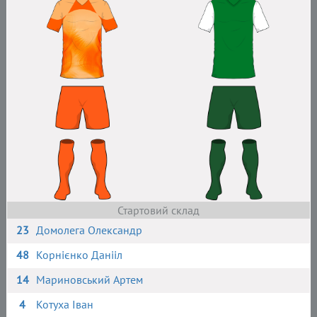
Стартовий склад
23
Домолега Олександр
48
Корнієнко Данііл
14
Мариновський Артем
4
Котуха Іван