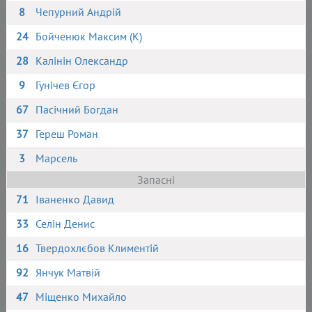
8
Чепурний Андрій
24
Бойченюк Максим (К)
28
Калінін Олександр
9
Гунічев Єгор
67
Пасічний Богдан
37
Гереш Роман
3
Марсель
Запасні
71
Іваненко Давид
33
Селін Денис
16
Твердохлєбов Климентій
92
Янчук Матвій
47
Міщенко Михайло