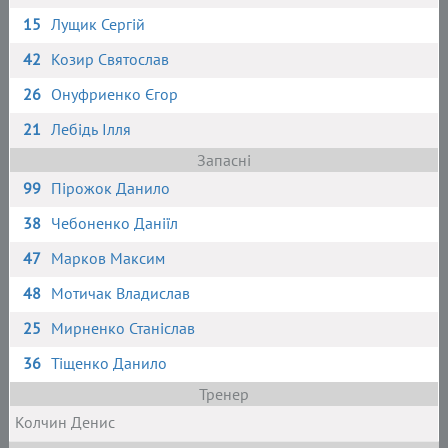
15
Лущик Сергій
42
Козир Святослав
26
Онуфриенко Єгор
21
Лебідь Ілля
Запасні
99
Пірожок Данило
38
Чебоненко Даніїл
47
Марков Максим
48
Мотичак Владислав
25
Мирненко Станіслав
36
Тіщенко Данило
Тренер
Колчин Денис