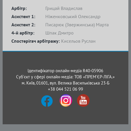
Арбітр:
Грицай Владислав
Асистент 1:
Ніженковський Олександр
Асистент 2:
Писарюк (Звержинська) Марта
4-й арбітр:
Шпак Дмитро
Спостерігач арбітражу:
Кисельов Руслан
Ідентифікатор онлайн-медіа R40-05906
Суб'єкт у сфері онлайн-медіа: ТОВ «ПРЕМ’ЄР-ЛІГА.»
м. Київ, 01601, вул. Велика Васильківська 23-Б
+38 044 521 06 99