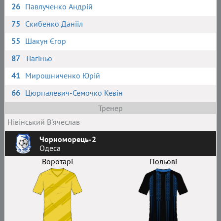
26
Павлученко Андрій
75
Скибенко Данііл
55
Шакун Єгор
87
Тіагіньо
41
Мирошниченко Юрій
66
Цюрпалевич-Семочко Кевін
Тренер
Нівінський В'ячеслав
Чорноморець-2
Одеса
Воротарі
Польові