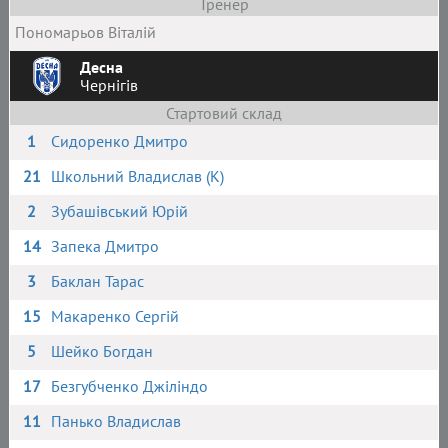
Тренер
Пономарьов Віталій
Десна
Чернігів
Стартовий склад
1
Сидоренко Дмитро
21
Школьний Владислав (К)
2
Зубашівський Юрій
14
Запека Дмитро
3
Баклан Тарас
15
Макаренко Сергій
5
Шейко Богдан
17
Безгубченко Джіліндо
11
Панько Владислав