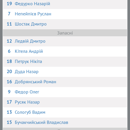
19
Федурко Назарій
7
Непейпієв Руслан
11
Шостак Дмитро
Запасні
12
Ледвій Дмитро
6
Кітела Андрій
18
Петрук Нікіта
20
Дуда Назар
16
Добрянський Роман
9
Федор Олег
17
Русяк Назар
13
Сологуб Вадим
15
Бучакчийський Владислав