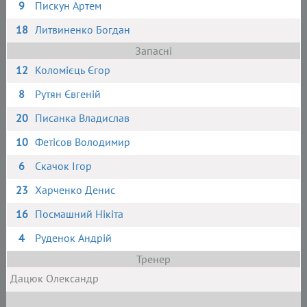
9
Пискун Артем
18
Литвиненко Богдан
Запасні
12
Коломієць Єгор
8
Рутян Євгеній
20
Писанка Владислав
10
Фетісов Володимир
6
Скачок Ігор
23
Харченко Денис
16
Посмашний Нікіта
4
Руденок Андрій
Тренер
Дацюк Олександр