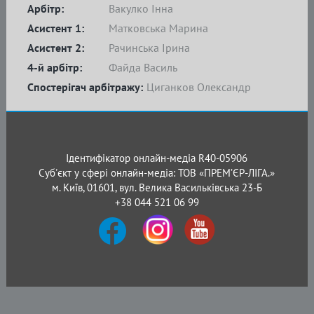
Арбітр:
Вакулко Інна
Асистент 1:
Матковська Марина
Асистент 2:
Рачинська Ірина
4-й арбітр:
Файда Василь
Спостерігач арбітражу:
Циганков Олександр
Ідентифікатор онлайн-медіа R40-05906
Суб'єкт у сфері онлайн-медіа: ТОВ «ПРЕМ’ЄР-ЛІГА.»
м. Київ, 01601, вул. Велика Васильківська 23-Б
+38 044 521 06 99