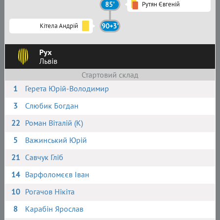
85'
Рутян Євгеній
Кітела Андрій
90+3'
Рух
Львів
Стартовий склад
1
Герета Юрій-Володимир
3
Слюбик Богдан
22
Роман Віталій (К)
5
Важинський Юрій
21
Савчук Гліб
14
Варфоломєєв Іван
10
Рогачов Нікіта
8
Карабін Ярослав