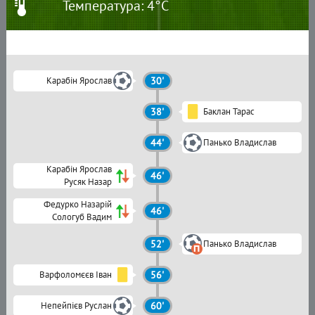
Температура: 4°C
Карабін Ярослав
30'
38'
Баклан Тарас
44'
Панько Владислав
Карабін Ярослав
46'
Русяк Назар
Федурко Назарій
46'
Сологуб Вадим
52'
Панько Владислав
Варфоломєєв Іван
56'
Непейпієв Руслан
60'