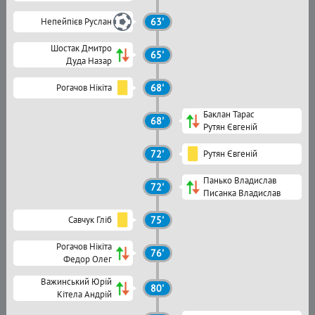
Непейпієв Руслан
63'
Шостак Дмитро
65'
Дуда Назар
Рогачов Нікіта
68'
Баклан Тарас
68'
Рутян Євгеній
72'
Рутян Євгеній
Панько Владислав
72'
Писанка Владислав
Савчук Гліб
75'
Рогачов Нікіта
76'
Федор Олег
Важинський Юрій
80'
Кітела Андрій