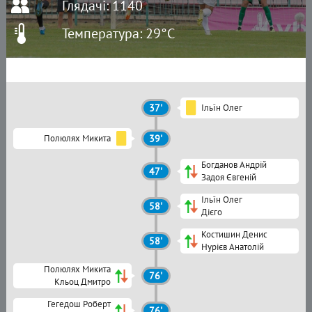
Глядачі: 1140
Температура: 29°C
37'
Ільїн Олег
Полюлях Микита
39'
Богданов Андрій
47'
Задоя Євгеній
Ільїн Олег
58'
Дієго
Костишин Денис
58'
Нурієв Анатолій
Полюлях Микита
76'
Кльоц Дмитро
Гегедош Роберт
76'