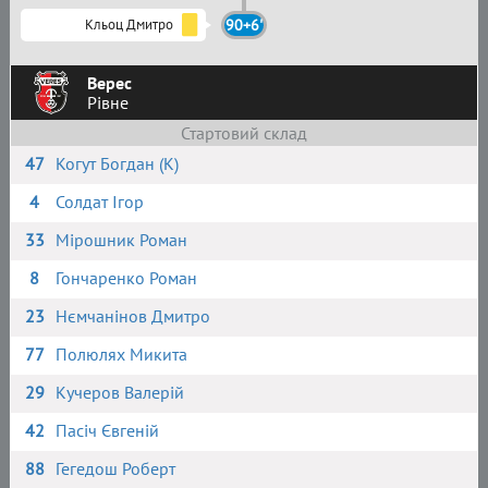
Кльоц Дмитро
90+6'
Верес
Рівне
Стартовий склад
47
Когут Богдан (К)
4
Солдат Ігор
33
Мірошник Роман
8
Гончаренко Роман
23
Нємчанінов Дмитро
77
Полюлях Микита
29
Кучеров Валерій
42
Пасіч Євгеній
88
Гегедош Роберт