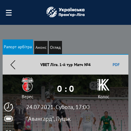
Рапорт арбітра
Анонс
Огляд
VBET Ліга. 1-й тур Матч №4
PDF
0 : 0
Верес
Колос
24.07.2021. Субота, 17:00
"Авангард", Луцьк