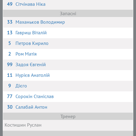
49
Сітчінава Ніка
Запасні
33
Маханьков Володимир
13
Гавриш Віталій
5
Петров Кирило
2
Ром Матія
99
Задоя Євгеній
11
Нурієв Анатолій
9
Дієго
77
Сорокін Станіслав
30
Салабай Антон
Тренер
Костишин Руслан