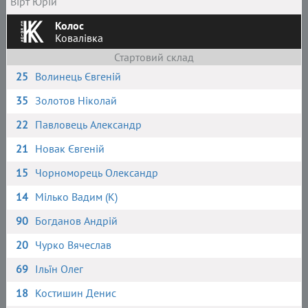
Вірт Юрій
Колос
Ковалівка
Стартовий склад
25
Волинець Євгеній
35
Золотов Ніколай
22
Павловець Александр
21
Новак Євгеній
15
Чорноморець Олександр
14
Мілько Вадим (К)
90
Богданов Андрій
20
Чурко Вячеслав
69
Ільїн Олег
18
Костишин Денис