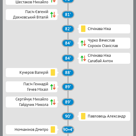
Шестаков Михайло
Пасіч Євгеній
81'
Дахновський Віталій
82'
Сітчінава Ніка
Чурко Вячеслав
84'
Сорокін Станіслав
Сітчінава Ніка
84'
Салабай Антон
Кучеров Валерій
88'
Пасіч Геннадій
89'
Гечев Міхаіл
Сергійчук Михайло
89'
Гайдучик Микола
90'
Павловець Александр
Нємчанінов Дмитро
90+4'