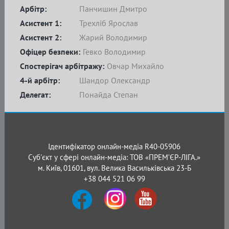
Арбітр:
Панчишин Дмитро
Асистент 1:
Трехліб Ярослав
Асистент 2:
Жарий Володимир
Офіцер безпеки:
Гевко Володимир
Спостерігач арбітражу:
Овчар Михайло
4-й арбітр:
Шандор Олександр
Делегат:
Понайда Степан
Ідентифікатор онлайн-медіа R40-05906
Суб'єкт у сфері онлайн-медіа: ТОВ «ПРЕМ’ЄР-ЛІГА.»
м. Київ, 01601, вул. Велика Васильківська 23-Б
+38 044 521 06 99