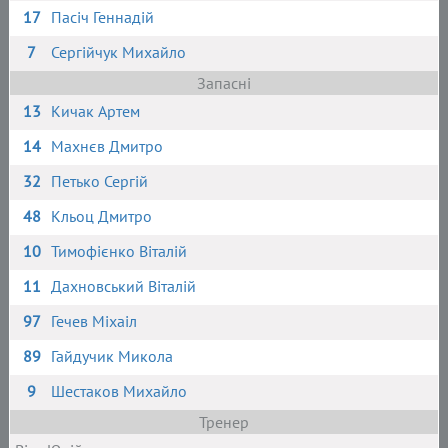
17
Пасіч Геннадій
7
Сергійчук Михайло
Запасні
13
Кичак Артем
14
Махнєв Дмитро
32
Петько Сергій
48
Кльоц Дмитро
10
Тимофієнко Віталій
11
Дахновський Віталій
97
Гечев Міхаіл
89
Гайдучик Микола
9
Шестаков Михайло
Тренер