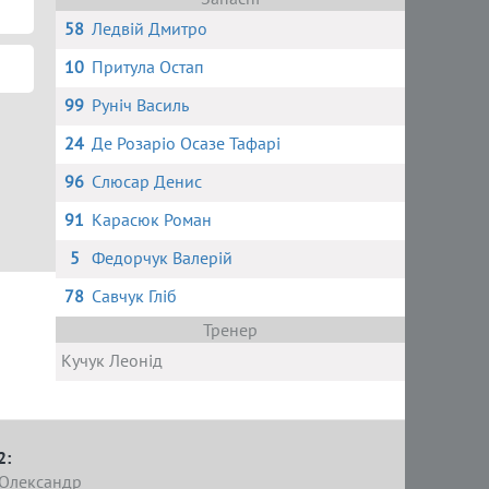
58
Ледвій Дмитро
10
Притула Остап
99
Руніч Василь
24
Де Розаріо Осазе Тафарі
96
Слюсар Денис
91
Карасюк Роман
5
Федорчук Валерій
78
Савчук Гліб
Тренер
Кучук Леонід
2:
 Олександр