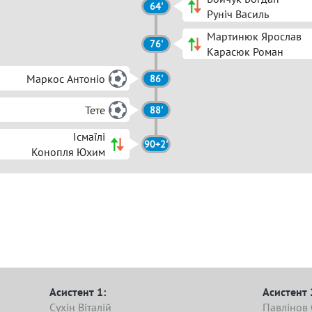
64'
Руніч Василь
Мартинюк Ярослав
76'
Карасюк Роман
Маркос Антоніо
86'
Тете
88'
Ісмаїлі
90+2'
Конопля Юхим
Асистент 1:
Асистент 
Сухін Віталій
Павлінов