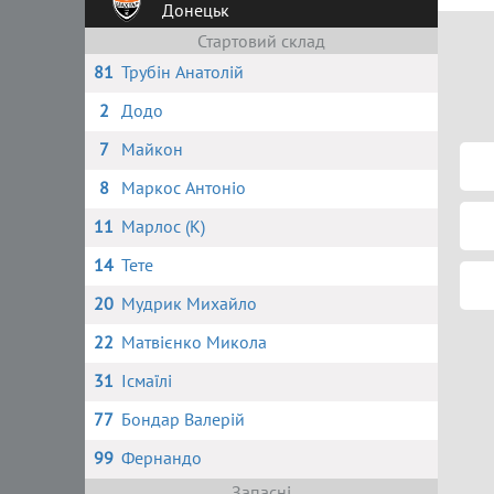
Донецьк
Стартовий склад
81
Трубін Анатолій
2
Додо
7
Майкон
8
Маркос Антоніо
11
Марлос (К)
14
Тете
20
Мудрик Михайло
22
Матвієнко Микола
31
Ісмаїлі
77
Бондар Валерій
99
Фернандо
Запасні