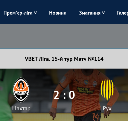
Прем'єр-ліга
Новини
Змагання
Гале
Верес
Динамо
Карпати
Колос
VBET Ліга. 15-й тур Матч №114
Лівий Берег
ЛНЗ
Харків
Чорноморець
2 : 0
Шахтар
Рух