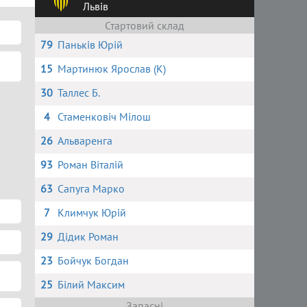
Львів
Стартовий склад
79
Паньків Юрій
15
Мартинюк Ярослав (К)
30
Таллес Б.
4
Стаменковіч Мілош
26
Альваренга
93
Роман Віталій
63
Сапуга Марко
7
Климчук Юрій
29
Дідик Роман
23
Бойчук Богдан
25
Білий Максим
Запасні