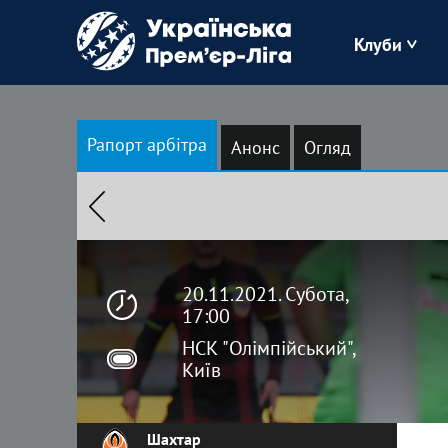
Клуби
Буковина
Рапорт арбітра
Анонс
Огляд
Зоря
Кудрівка
Полісся
20.11.2021. Субота,
17:00
НСК "Олімпійський",
Київ
Шахтар