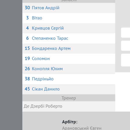
30
Пятов Андрій
3
Вітао
4
Кривцов Сергій
6
Степаненко Тарас
15
Бондаренко Артем
19
Соломон
26
Конопля Юхим
38
Педріньйо
45
Сікан Данило
Тренер
Де Дзербі Роберто
Арбітр:
Арановський Євген