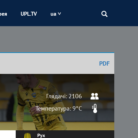
рея
UPL.TV
ua
Епіцентр
Кривбас
PDF
Оболонь
Шахтар
Глядачі: 2106
Температура: 9°C
Рух