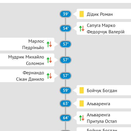
Дідик Роман
39'
Сапуга Марко
54'
Федорчук Валерій
Марлос
57'
Педріньйо
Мудрик Михайло
57'
Соломон
Фернандо
57'
Сікан Данило
Бойчук Богдан
59'
Альваренга
63'
Альваренга
64'
Притула Остап
Бойчук Богдан