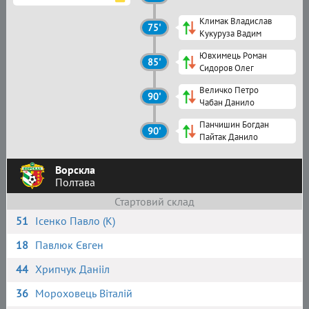
Климак Владислав
75'
Кукуруза Вадим
Ювхимець Роман
85'
Сидоров Олег
Величко Петро
90'
Чабан Данило
Панчишин Богдан
90'
Пайтак Данило
Ворскла
Полтава
Стартовий склад
51
Ісенко Павло (К)
18
Павлюк Євген
44
Хрипчук Данііл
36
Мороховець Віталій