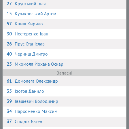
27
Крупський Ілля
15
Кулаковський Артем
57
Книш Кирило
30
Нестеренко Іван
26
Прус Станіслав
40
Черниш Дмитро
25
Мкомола Йохана Оскар
Запасні
61
Домолега Олександр
35
Ізотов Данило
39
Івашевич Володимир
34
Пархоменко Максим
37
Стаднік Євген