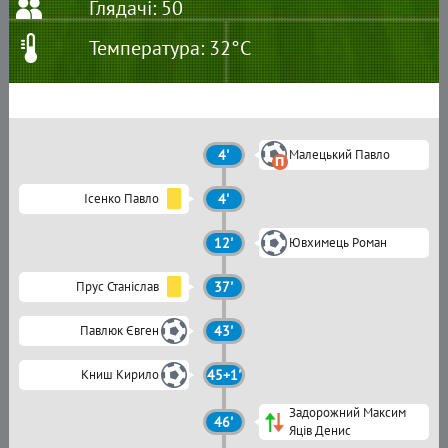
Глядачі: 50
Температура: 32°C
4'
Малецький Павло
Ісенко Павло
4'
12'
Ювхимець Роман
Прус Станіслав
37'
Павлюк Євген
43'
Книш Кирило
45+1'
Задорожний Максим
46'
Яців Денис