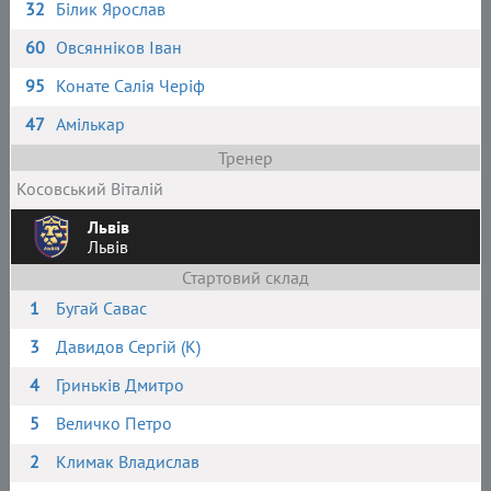
32
Білик Ярослав
60
Овсянніков Іван
95
Конате Салія Черіф
47
Амількар
Тренер
Косовський Віталій
Львів
Львів
Стартовий склад
1
Бугай Савас
3
Давидов Сергій (К)
4
Гриньків Дмитро
5
Величко Петро
2
Климак Владислав