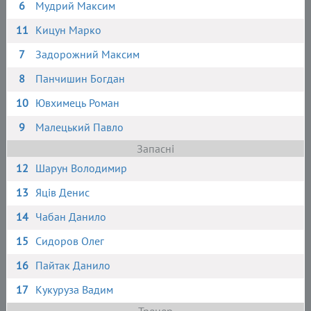
6
Мудрий Максим
11
Кицун Марко
7
Задорожний Максим
8
Панчишин Богдан
10
Ювхимець Роман
9
Малецький Павло
Запасні
12
Шарун Володимир
13
Яців Денис
14
Чабан Данило
15
Сидоров Олег
16
Пайтак Данило
17
Кукуруза Вадим