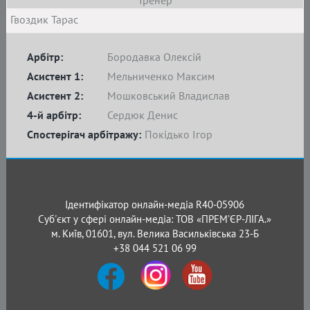
Тренер
Гвоздик Тарас
Арбітр:
Бородавка Олексій
Асистент 1:
Мельниченко Максим
Асистент 2:
Мошковський Владислав
4-й арбітр:
Сердюк Денис
Спостерігач арбітражу:
Покідько Ігор
Ідентифікатор онлайн-медіа R40-05906
Суб'єкт у сфері онлайн-медіа: ТОВ «ПРЕМ’ЄР-ЛІГА.»
м. Київ, 01601, вул. Велика Васильківська 23-Б
+38 044 521 06 99