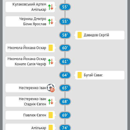
Кулаковський Артем
55'
Амількар
Черниш Дмитро
55'
Білик Ярослав
58'
Давидов Сергій
Мкомола Йохана Оскар
60'
Мкомола Йохана Оскар
61'
Конате Салія Черіф
64'
Бугай Савас
Нестеренко Іван
65'
Нестеренко Іван
68'
Стаднік Євген
Павлюк Євген
69'
Амількар
74'