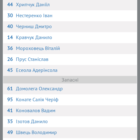
44
Хрипчук Данііл
30
Нестеренко Іван
40
Черниш Дмитро
14
Кравчук Данило
36
Мороховець Віталій
26
Прус Станіслав
45
Есеола Адерінсола
Запасні
61
Домолега Олександр
95
Конате Салія Черіф
41
Коновалов Вадим
35
Ізотов Данило
49
Швець Володимир