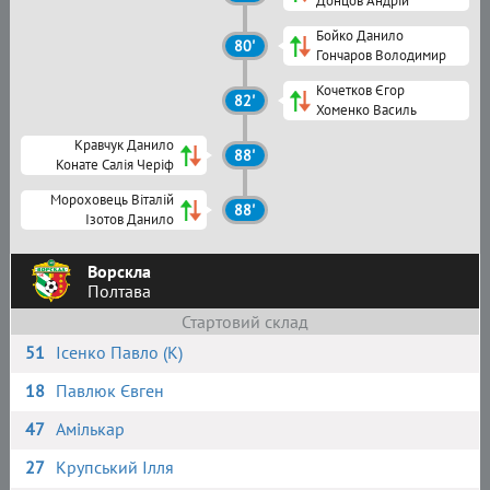
Донцов Андрій
Бойко Данило
80'
Гончаров Володимир
Кочетков Єгор
82'
Хоменко Василь
Кравчук Данило
88'
Конате Салія Черіф
Мороховець Віталій
88'
Ізотов Данило
Ворскла
Полтава
Стартовий склад
51
Ісенко Павло (К)
18
Павлюк Євген
47
Амількар
27
Крупський Ілля