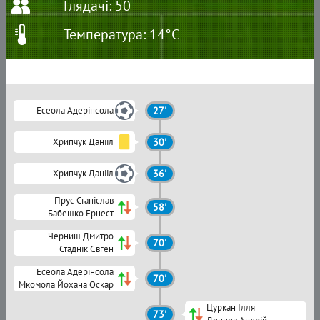
Глядачі: 50
Температура: 14°C
Есеола Адерінсола
27'
Хрипчук Данііл
30'
Хрипчук Данііл
36'
Прус Станіслав
58'
Бабешко Ернест
Черниш Дмитро
70'
Стаднік Євген
Есеола Адерінсола
70'
Мкомола Йохана Оскар
Цуркан Ілля
73'