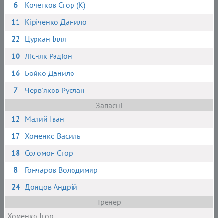
6
Кочетков Єгор (К)
11
Кіріченко Данило
22
Цуркан Ілля
10
Лісняк Радіон
16
Бойко Данило
7
Черв'яков Руслан
Запасні
12
Малий Іван
17
Хоменко Василь
18
Соломон Єгор
8
Гончаров Володимир
24
Донцов Андрій
Тренер
Хоменко Ігор