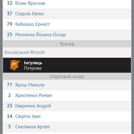
32
Білик Ярослав
37
Стаднік Євген
79
Бабешко Ернест
25
Мкомола Йохана Оскар
Тренер
Косовський Віталій
Інгулець
Петрове
Стартовий склад
77
Ярош Микола
2
Христенко Роман
23
Гаврилюк Андрій
14
Свіріпа Іван
5
Смоляков Артем