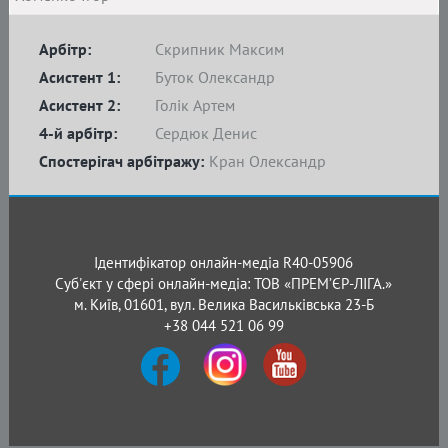
Арбітр:
Скрипник Максим
Асистент 1:
Буток Олександр
Асистент 2:
Голік Артем
4-й арбітр:
Сердюк Денис
Спостерігач арбітражу:
Кран Олександр
Ідентифікатор онлайн-медіа R40-05906
Суб'єкт у сфері онлайн-медіа: ТОВ «ПРЕМ’ЄР-ЛІГА.»
м. Київ, 01601, вул. Велика Васильківська 23-Б
+38 044 521 06 99