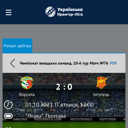
Рапорт арбітра
Чемпіонат юнацьких команд. 10-й тур Матч №76
PDF
2 : 0
Ворскла
Інгулець
01.10.2021. П`ятниця, 12:00
"Лтава", Полтава