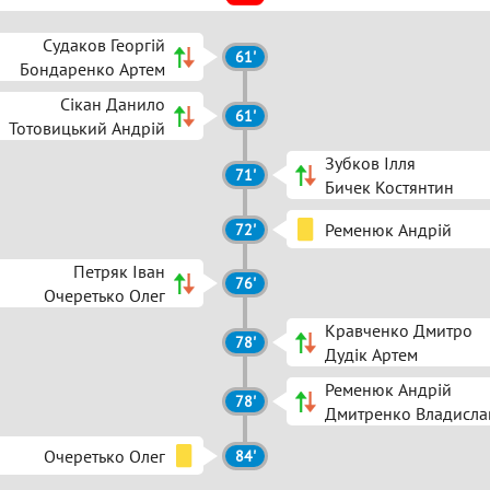
Судаков Георгій
61'
Бондаренко Артем
Сікан Данило
61'
Тотовицький Андрій
Зубков Ілля
71'
Бичек Костянтин
Ременюк Андрій
72'
Петряк Іван
76'
Очеретько Олег
Кравченко Дмитро
78'
Дудік Артем
Ременюк Андрій
78'
Дмитренко Владисла
Очеретько Олег
84'