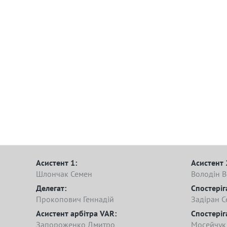
Асистент 1:
Асистент 
Шлончак Семен
Володін 
Делегат:
Спостеріг
Прокопович Геннадій
Задіран С
Асистент арбітра VAR:
Спостеріг
Запороженко Дмитро
Мосейчук