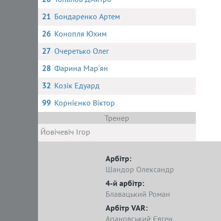
21
Бондаренко Артем
26
Конопля Юхим
27
Очеретько Олег
28
Фарина Мар'ян
32
Козік Едуард
99
Корнієнко Віктор
Тренер
Йовічевіч Ігор
Арбітр:
Шандор Олександр
4-й арбітр:
Блавацький Роман
Арбітр VAR:
Арановський Євген