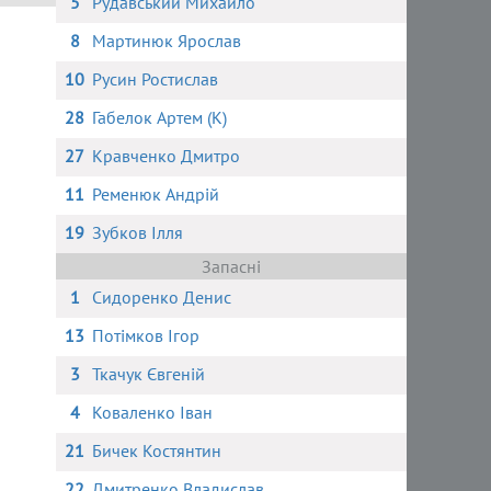
5
Рудавський Михайло
8
Мартинюк Ярослав
10
Русин Ростислав
28
Габелок Артем (К)
27
Кравченко Дмитро
11
Ременюк Андрій
19
Зубков Ілля
Запасні
1
Сидоренко Денис
13
Потімков Ігор
3
Ткачук Євгеній
4
Коваленко Іван
21
Бичек Костянтин
22
Дмитренко Владислав