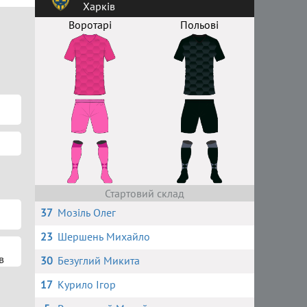
Харків
Воротарі
Польові
Стартовий склад
37
Мозіль Олег
23
Шершень Михайло
в
30
Безуглий Микита
17
Курило Ігор