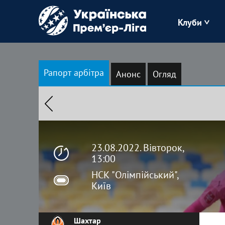
Клуби
Буковина
Рапорт арбітра
Анонс
Огляд
Зоря
Кудрівка
Полісся
23.08.2022. Вівторок,
13:00
НСК "Олімпійський",
Київ
Шахтар