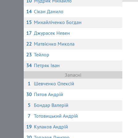
10
Мудрик Михайло
14
Сікан Данило
15
Михайліченко Богдан
17
Джурасек Невен
22
Матвієнко Микола
23
Тейлор
34
Петряк Іван
Запасні
1
Шевченко Олексій
30
Пятов Андрій
5
Бондар Валерій
7
Тотовицький Андрій
19
Кулаков Андрій
20
Топалов Дмитро