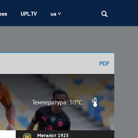
рея
UPL.TV
ua
Епіцентр
Кривбас
PDF
Оболонь
Шахтар
Температура: 30°C
Металіст 1925