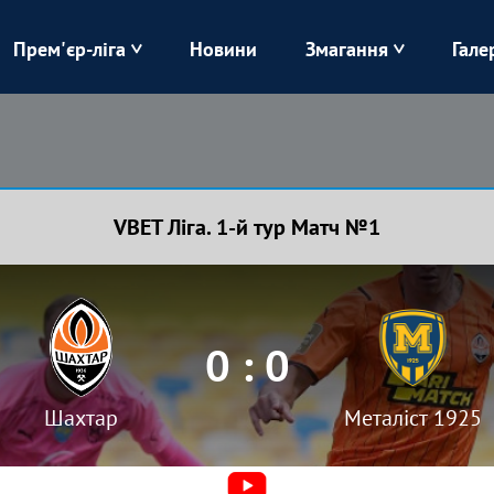
Прем'єр-ліга
Новини
Змагання
Гале
Верес
Динамо
Карпати
Колос
VBET Ліга. 1-й тур Матч №1
Лівий Берег
ЛНЗ
Харків
Чорноморець
0 : 0
Шахтар
Металіст 1925