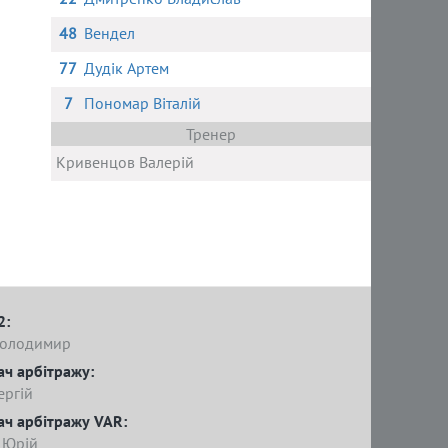
48
Вендел
77
Дудік Артем
7
Пономар Віталій
Тренер
Кривенцов Валерій
2:
Володимир
ач арбітражу:
ергій
ач арбітражу VAR:
 Юрій