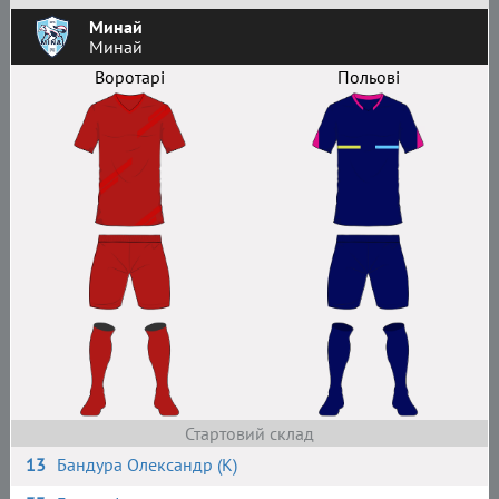
Минай
Минай
Воротарі
Польові
Стартовий склад
13
Бандура Олександр (К)