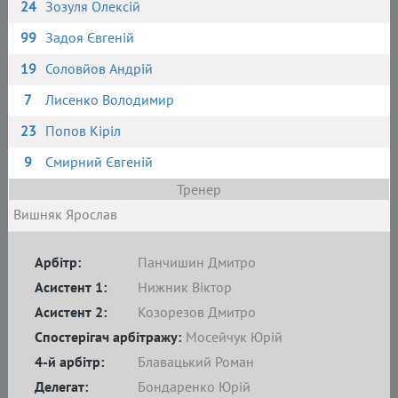
24
Зозуля Олексій
99
Задоя Євгеній
19
Соловйов Андрій
7
Лисенко Володимир
23
Попов Кіріл
9
Смирний Євгеній
Тренер
Вишняк Ярослав
Арбітр:
Панчишин Дмитро
Асистент 1:
Нижник Віктор
Асистент 2:
Козорезов Дмитро
Спостерігач арбітражу:
Мосейчук Юрій
4-й арбітр:
Блавацький Роман
Делегат:
Бондаренко Юрій