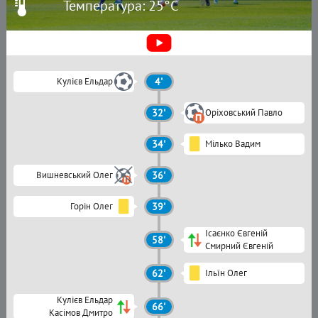
Температура: 25°C
Кулієв Ельдар
4'
32'
Оріховський Павло
34'
Мілько Вадим
Вишневський Олег
36'
Горін Олег
39'
Ісаєнко Євгеній
58'
Смирний Євгеній
62'
Ільїн Олег
Кулієв Ельдар
66'
Касімов Дмитро