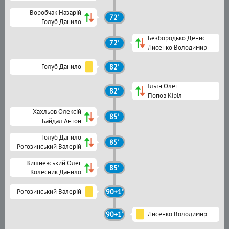
Воробчак Назарій
72'
Голуб Данило
Безбородько Денис
72'
Лисенко Володимир
Голуб Данило
82'
Ільїн Олег
82'
Попов Кіріл
Хахльов Олексій
85'
Байдал Антон
Голуб Данило
85'
Рогозинський Валерій
Вишневський Олег
85'
Колесник Данило
Рогозинський Валерій
90+1'
90+1'
Лисенко Володимир