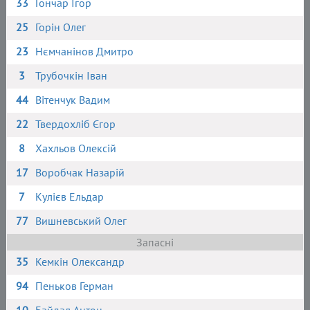
33
Гончар Ігор
25
Горін Олег
23
Нємчанінов Дмитро
3
Трубочкін Іван
44
Вітенчук Вадим
22
Твердохліб Єгор
8
Хахльов Олексій
17
Воробчак Назарій
7
Кулієв Ельдар
77
Вишневський Олег
Запасні
35
Кемкін Олександр
94
Пеньков Герман