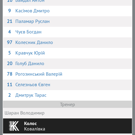
10
Байдал Антон
9
Касімов Дмитро
21
Паламар Руслан
4
Чуєв Богдан
97
Колесник Данило
5
Кравчук Юрій
20
Голуб Данило
78
Рогозинський Валерій
11
Селезньов Євген
2
Дмитрук Тарас
Тренер
Шаран Володимир
Колос
Ковалівка