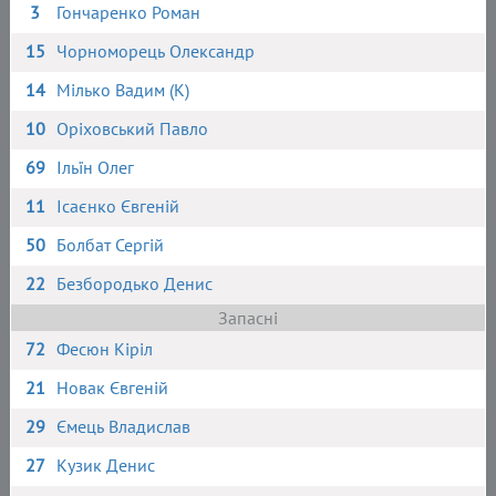
3
Гончаренко Роман
15
Чорноморець Олександр
14
Мілько Вадим (К)
10
Оріховський Павло
69
Ільїн Олег
11
Ісаєнко Євгеній
50
Болбат Сергій
22
Безбородько Денис
Запасні
72
Фесюн Кіріл
21
Новак Євгеній
29
Ємець Владислав
27
Кузик Денис