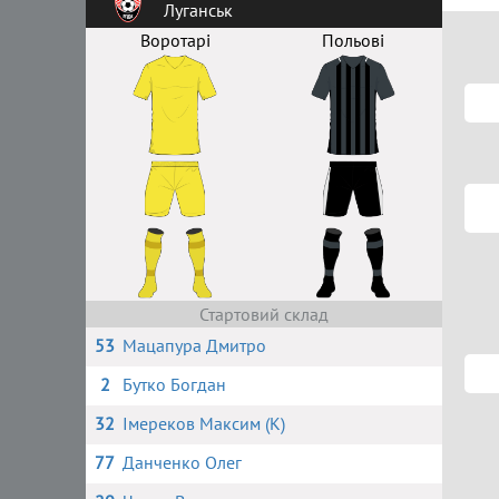
Луганськ
Воротарі
Польові
Стартовий склад
53
Мацапура Дмитро
2
Бутко Богдан
32
Імереков Максим (К)
77
Данченко Олег