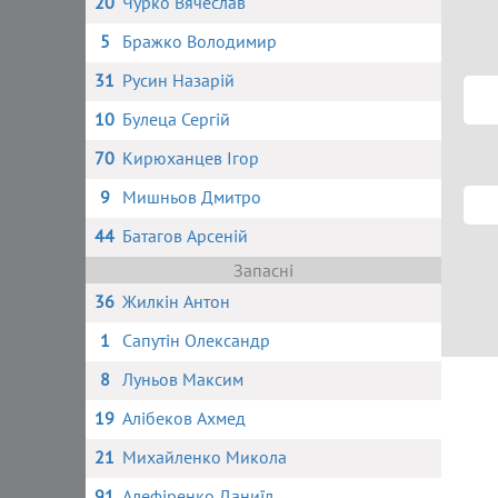
20
Чурко Вячеслав
5
Бражко Володимир
31
Русин Назарій
10
Булеца Сергій
70
Кирюханцев Ігор
9
Мишньов Дмитро
44
Батагов Арсеній
Запасні
36
Жилкін Антон
1
Сапутін Олександр
8
Луньов Максим
19
Алібеков Ахмед
21
Михайленко Микола
91
Алефіренко Даниїл