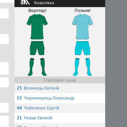
Ковалівка
Воротарі
Польові
Стартовий склад
25
Волинець Євгеній
15
Чорноморець Олександр
44
Чоботенко Сергій
21
Новак Євгеній