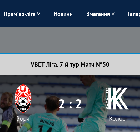
Прем'єр-ліга
Новини
Змагання
Гале
Верес
Динамо
Карпати
Колос
VBET Ліга. 7-й тур Матч №50
Лівий Берег
ЛНЗ
Харків
Чорноморець
2 : 2
Зоря
Колос