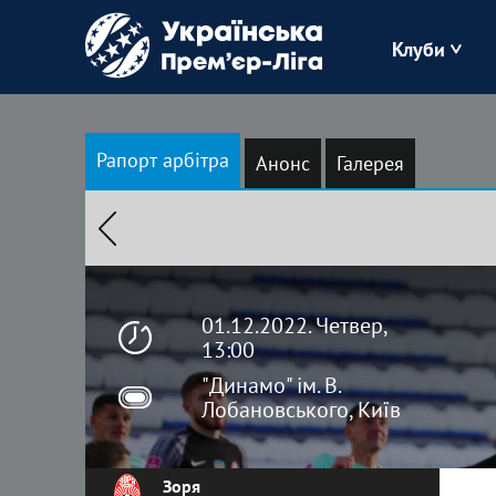
Клуби
Буковина
Рапорт арбітра
Анонс
Галерея
Зоря
Кудрівка
Полісся
01.12.2022. Четвер,
13:00
"Динамо" ім. В.
Лобановського, Київ
Зоря