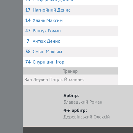
17
Нагнойний Денис
14
Хлань Максим
47
Вантух Роман
7
Антюх Денис
38
Сміян Максим
74
Снурніцин Ігор
Тренер
Ван Леувен Патрік Йоханнес
Арбітр:
Блавацький Роман
4-й арбітр:
Деревінський Олексій