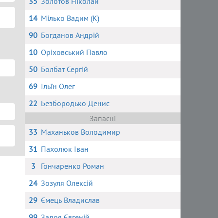
35
Золотов Ніколай
14
Мілько Вадим (К)
90
Богданов Андрій
10
Оріховський Павло
50
Болбат Сергій
69
Ільїн Олег
22
Безбородько Денис
Запасні
33
Маханьков Володимир
31
Пахолюк Іван
3
Гончаренко Роман
24
Зозуля Олексій
29
Ємець Владислав
99
Задоя Євгеній