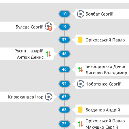
Болбат Сергій
10'
Булеца Сергій
19'
Оріховський Павло
37'
Русин Назарій
46'
Антюх Денис
Безбородько Денис
46'
Лисенко Володимир
Чоботенко Сергій
52'
Кирюханцев Ігор
63'
Богданов Андрій
68'
Оріховський Павло
75'
Мякушко Сергій