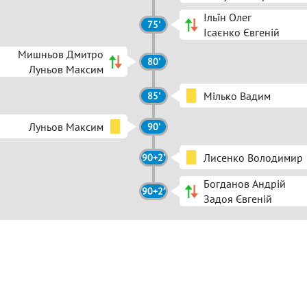
Ільїн Олег
75'
Ісаєнко Євгеній
Мишньов Дмитро
80'
Луньов Максим
Мілько Вадим
85'
Луньов Максим
90'
Лисенко Володимир
90+2'
Богданов Андрій
90+2'
Задоя Євгеній