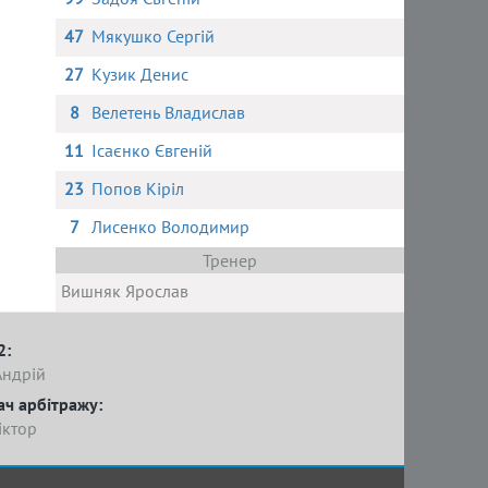
47
Мякушко Сергій
27
Кузик Денис
8
Велетень Владислав
11
Ісаєнко Євгеній
23
Попов Кіріл
7
Лисенко Володимир
Тренер
Вишняк Ярослав
2:
Андрій
ач арбітражу:
іктор