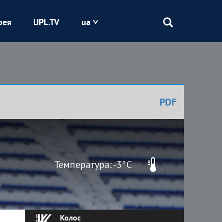
рея
UPL.TV
ua
Епіцентр
Кривбас
PDF
Оболонь
Шахтар
Температура: -3°C
Колос