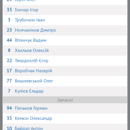
33
Гончар Ігор
3
Трубочкін Іван
23
Нємчанінов Дмитро
44
Вітенчук Вадим
8
Хахльов Олексій
22
Твердохліб Єгор
17
Воробчак Назарій
77
Вишневський Олег
7
Кулієв Ельдар
Запасні
94
Пеньков Герман
35
Кемкін Олександр
10
Байдал Антон