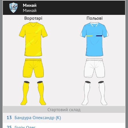
Минай
Минай
Воротарі
Польові
Стартовий склад
13
Бандура Олександр (К)
25
Горін Олег