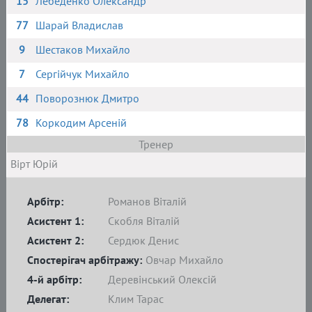
15
Лебеденко Олександр
77
Шарай Владислав
9
Шестаков Михайло
7
Сергійчук Михайло
44
Поворознюк Дмитро
78
Коркодим Арсеній
Тренер
Вірт Юрій
Арбітр:
Романов Віталій
Асистент 1:
Скобля Віталій
Асистент 2:
Сердюк Денис
Спостерігач арбітражу:
Овчар Михайло
4-й арбітр:
Деревінський Олексій
Делегат:
Клим Тарас