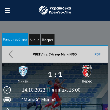
Рапорт арбітра
Анонс
Галерея
VBET Ліга. 7-й тур Матч №53
PDF
1 : 1
Минай
Верес
14.10.2022. П`ятниця, 13:00
"Минай", Минай