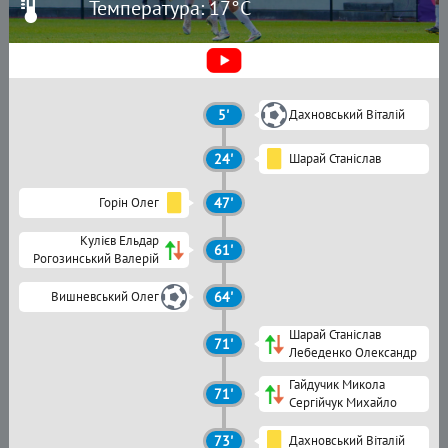
Температура: 17°C
5'
Дахновський Віталій
24'
Шарай Станіслав
Горін Олег
47'
Кулієв Ельдар
61'
Рогозинський Валерій
Вишневський Олег
64'
Шарай Станіслав
71'
Лебеденко Олександр
Гайдучик Микола
71'
Сергійчук Михайло
73'
Дахновський Віталій