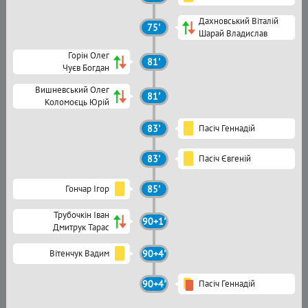
Дахновський Віталій
75'
Шарай Владислав
Горін Олег
81'
Чуєв Богдан
Вишневський Олег
81'
Коломоєць Юрій
83'
Пасіч Геннадій
83'
Пасіч Євгеній
Гончар Ігор
85'
Трубочкін Іван
90+1'
Дмитрук Тарас
Вітенчук Вадим
90+4'
90+4'
Пасіч Геннадій