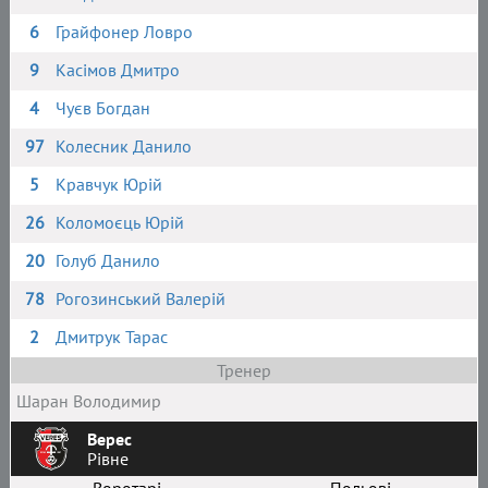
6
Грайфонер Ловро
9
Касімов Дмитро
4
Чуєв Богдан
97
Колесник Данило
5
Кравчук Юрій
26
Коломоєць Юрій
20
Голуб Данило
78
Рогозинський Валерій
2
Дмитрук Тарас
Тренер
Шаран Володимир
Верес
Рівне