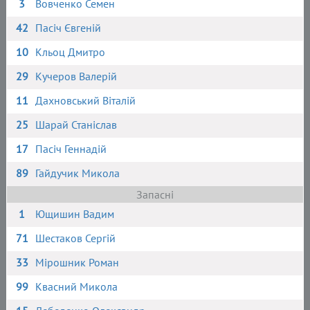
3
Вовченко Семен
42
Пасіч Євгеній
10
Кльоц Дмитро
29
Кучеров Валерій
11
Дахновський Віталій
25
Шарай Станіслав
17
Пасіч Геннадій
89
Гайдучик Микола
Запасні
1
Ющишин Вадим
71
Шестаков Сергій
33
Мірошник Роман
99
Квасний Микола