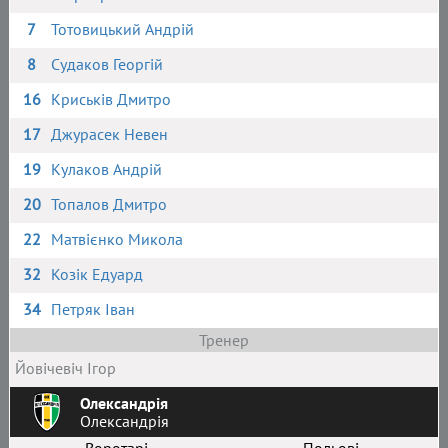
7
Тотовицький Андрій
8
Судаков Георгій
16
Криськів Дмитро
17
Джурасек Невен
19
Кулаков Андрій
20
Топалов Дмитро
22
Матвієнко Микола
32
Козік Едуард
34
Петряк Іван
Тренер
Йовічевіч Ігор
Олександрія
Олександрія