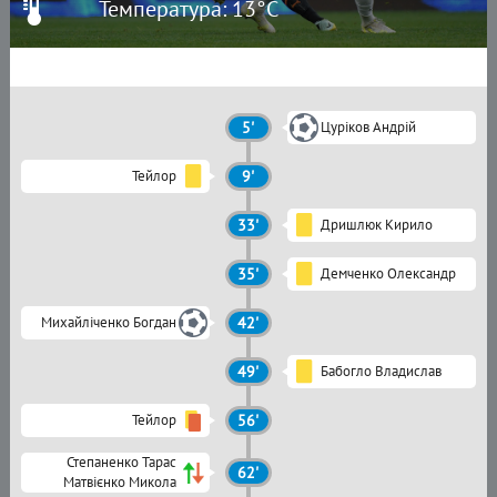
Температура: 13°C
5'
Цуріков Андрій
Тейлор
9'
33'
Дришлюк Кирило
35'
Демченко Олександр
Михайліченко Богдан
42'
49'
Бабогло Владислав
Тейлор
56'
Степаненко Тарас
62'
Матвієнко Микола