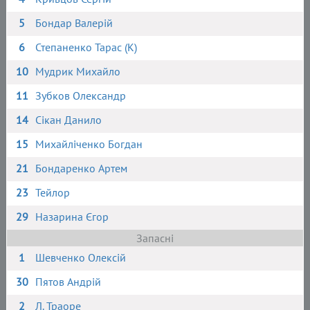
5
Бондар Валерій
6
Степаненко Тарас (К)
10
Мудрик Михайло
11
Зубков Олександр
14
Сікан Данило
15
Михайліченко Богдан
21
Бондаренко Артем
23
Тейлор
29
Назарина Єгор
Запасні
1
Шевченко Олексій
30
Пятов Андрій
2
Л. Траоре