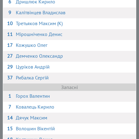
6
Дришлюк Кирило
9
Калітвінцев Владислав
10
Третьяков Максим (К)
11
Мірошніченко Денис
17
Кожушко Олег
27
Демченко Олександр
29
Цуріков Андрій
37
Рибалка Сергій
Запасні
1
Горох Валентин
7
Ковалець Кирило
14
Дячук Максим
15
Волошин Вікентій