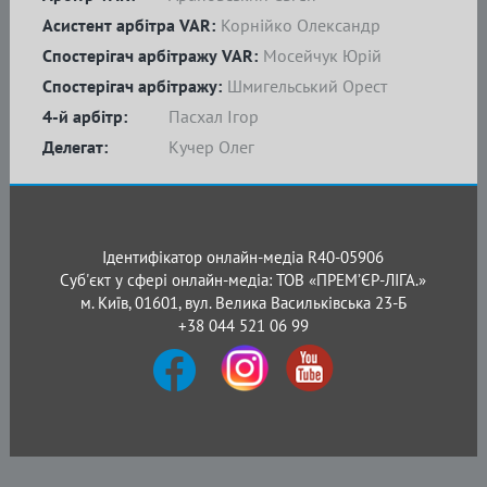
Асистент арбітра VAR:
Корнійко Олександр
Спостерігач арбітражу VAR:
Мосейчук Юрій
Спостерігач арбітражу:
Шмигельський Орест
4-й арбітр:
Пасхал Ігор
Делегат:
Кучер Олег
Ідентифікатор онлайн-медіа R40-05906
Суб'єкт у сфері онлайн-медіа: ТОВ «ПРЕМ’ЄР-ЛІГА.»
м. Київ, 01601, вул. Велика Васильківська 23-Б
+38 044 521 06 99