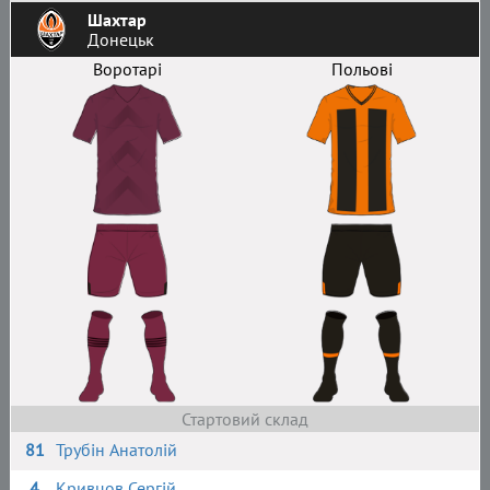
Шахтар
Донецьк
Воротарі
Польові
Стартовий склад
81
Трубін Анатолій
4
Кривцов Сергій