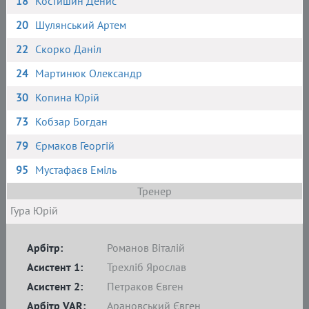
18
Костишин Денис
20
Шулянський Артем
22
Скорко Даніл
24
Мартинюк Олександр
30
Копина Юрій
73
Кобзар Богдан
79
Єрмаков Георгій
95
Мустафаєв Еміль
Тренер
Гура Юрій
Арбітр:
Романов Віталій
Асистент 1:
Трехліб Ярослав
Асистент 2:
Петраков Євген
Арбітр VAR:
Арановський Євген