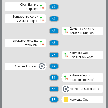
Сікан Данило
62'
Л. Траоре
Бондаренко Артем
62'
Судаков Георгій
Дришлюк Кирило
65'
Ковалець Кирило
Зубков Олександр
67'
Петряк Іван
Кожушко Олег
73'
Шулянський Артем
Мудрик Михайло
82'
Рибалка Сергій
84'
Волошин Вікентій
86'
Демченко Олександр
87'
Кожушко Олег