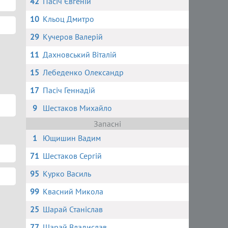
42
Пасіч Євгеній
10
Кльоц Дмитро
29
Кучеров Валерій
11
Дахновський Віталій
15
Лебеденко Олександр
17
Пасіч Геннадій
9
Шестаков Михайло
Запасні
1
Ющишин Вадим
71
Шестаков Сергій
95
Курко Василь
99
Квасний Микола
25
Шарай Станіслав
77
Шарай Владислав