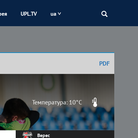
рея
UPL.TV
ua
Епіцентр
Кривбас
PDF
Оболонь
Шахтар
Температура: 10°C
Верес