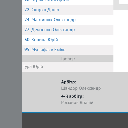
22
Скорко Даніл
24
Мартинюк Олександр
27
Демченко Олександр
30
Копина Юрій
95
Мустафаєв Еміль
Тренер
Гура Юрій
Арбітр:
Шандор Олександр
4-й арбітр:
Романов Віталій