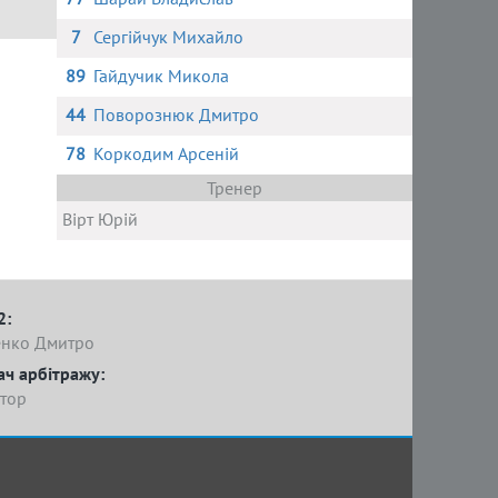
7
Сергійчук Михайло
89
Гайдучик Микола
44
Поворознюк Дмитро
78
Коркодим Арсеній
Тренер
Вірт Юрій
2:
нко Дмитро
ач арбітражу:
тор