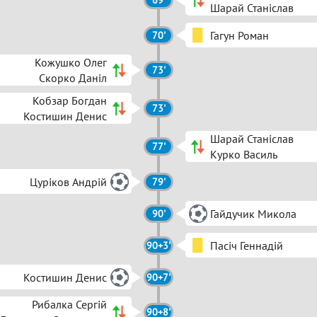
69'
Шарай Станіслав
Гагун Роман
70'
Кожушко Олег
73'
Скорко Даніл
Кобзар Богдан
73'
Костишин Денис
Шарай Станіслав
77'
Курко Василь
Цуріков Андрій
79'
Гайдучик Микола
90'
Пасіч Геннадій
90+3'
Костишин Денис
90+7'
Рибалка Сергій
90+8'