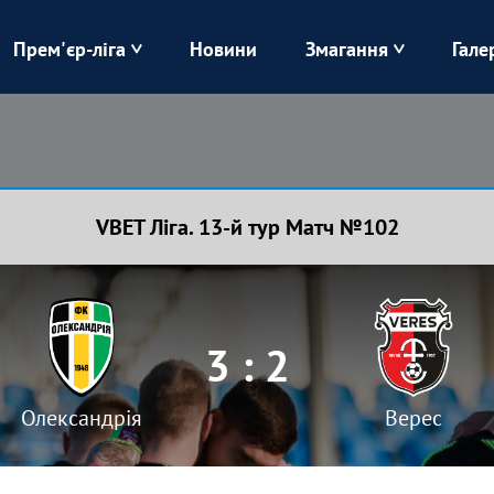
Прем'єр-ліга
Новини
Змагання
Гале
Верес
Динамо
Карпати
Колос
VBET Ліга. 13-й тур Матч №102
Лівий Берег
ЛНЗ
Харків
Чорноморець
3 : 2
Олександрія
Верес