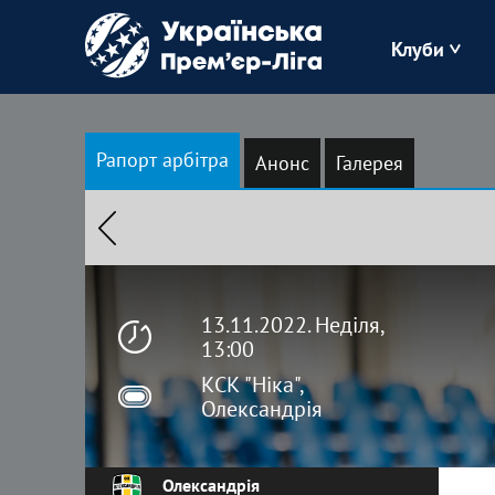
Клуби
Буковина
Рапорт арбітра
Анонс
Галерея
Зоря
Кудрівка
Полісся
13.11.2022. Неділя,
13:00
КСК "Ніка",
Олександрія
Олександрія