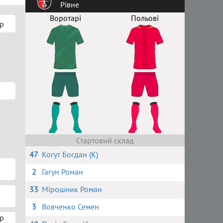
Рівне
Воротарі
Польові
р
Стартовий склад
47
Когут Богдан (К)
2
Гагун Роман
33
Мірошник Роман
3
Вовченко Семен
р