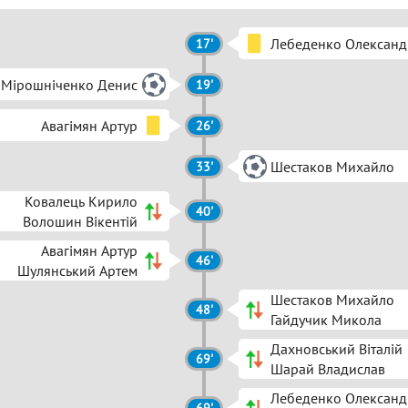
Лебеденко Олександ
17'
Мірошніченко Денис
19'
Авагімян Артур
26'
Шестаков Михайло
33'
Ковалець Кирило
40'
Волошин Вікентій
Авагімян Артур
46'
Шулянський Артем
Шестаков Михайло
48'
Гайдучик Микола
Дахновський Віталій
69'
Шарай Владислав
Лебеденко Олександ