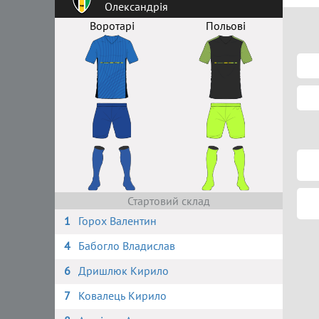
Олександрія
Воротарі
Польові
Стартовий склад
1
Горох Валентин
4
Бабогло Владислав
6
Дришлюк Кирило
7
Ковалець Кирило