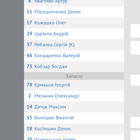
8
Авагімян Артур
11
Мірошніченко Денис
17
Кожушко Олег
29
Цуріков Андрій
37
Рибалка Сергій (К)
66
Бондаренко Валерій
73
Кобзар Богдан
Запасні
79
Єрмаков Георгій
2
Мельник Олександр
14
Дячук Максим
15
Волошин Вікентій
18
Костишин Денис
20
Шулянський Артем