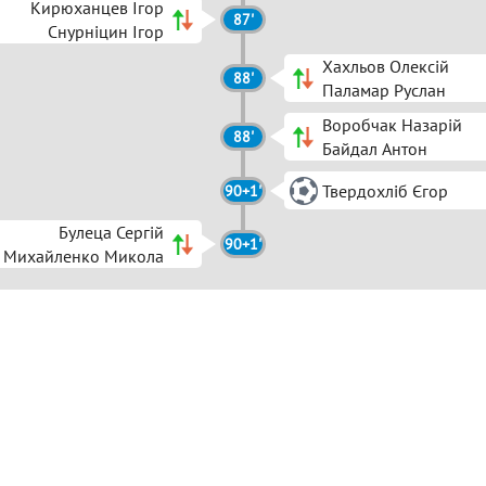
Кирюханцев Ігор
87'
Снурніцин Ігор
Хахльов Олексій
88'
Паламар Руслан
Воробчак Назарій
88'
Байдал Антон
Твердохліб Єгор
90+1'
Булеца Сергій
90+1'
Михайленко Микола