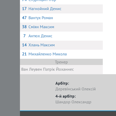
17
Нагнойний Денис
47
Вантух Роман
38
Сміян Максим
7
Антюх Денис
14
Хлань Максим
21
Михайленко Микола
Тренер
Ван Леувен Патрік Йоханнес
Арбітр:
Деревінський Олексій
4-й арбітр:
Шандор Олександр