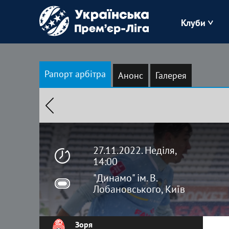
Клуби
Буковина
Рапорт арбітра
Анонс
Галерея
Зоря
Кудрівка
Полісся
27.11.2022. Неділя,
14:00
"Динамо" ім. В.
Лобановського, Київ
Зоря