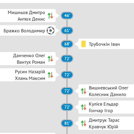
Мишньов Дмитро
46'
Антюх Денис
Бражко Володимир
61'
Трубочкін Іван
68'
Данченко Олег
72'
Вантух Роман
Русин Назарій
72'
Хлань Максим
Вишневський Олег
72'
Колесник Данило
Кулієв Ельдар
72'
Гончар Ігор
Дмитрук Тарас
81'
Кравчук Юрій