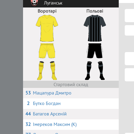
Луганськ
Воротарі
Польові
Стартовий склад
53
Мацапура Дмитро
2
Бутко Богдан
44
Батагов Арсеній
32
Імереков Максим (К)