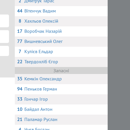
2
Дмитрук Тарас
44
Вітенчук Вадим
8
Хахльов Олексій
17
Воробчак Назарій
77
Вишневський Олег
7
Кулієв Ельдар
22
Твердохліб Єгор
Запасні
35
Кемкін Олександр
94
Пеньков Герман
33
Гончар Ігор
10
Байдал Антон
21
Паламар Руслан
4
Чуєв Богдан