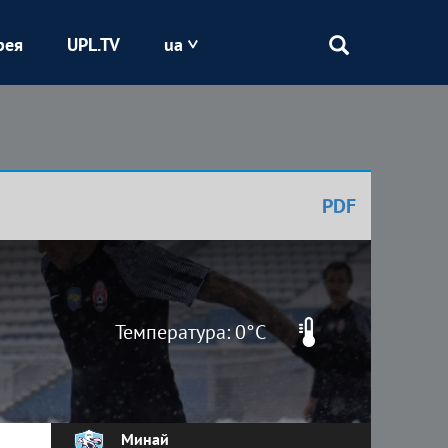
рея
UPL.TV
ua
Епіцентр
Кривбас
PDF
Оболонь
Шахтар
Температура: 0°C
Минай