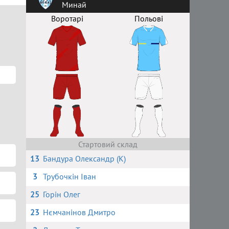
Минай
Воротарі
Польові
Стартовий склад
13
Бандура Олександр (К)
3
Трубочкін Іван
25
Горін Олег
23
Нємчанінов Дмитро