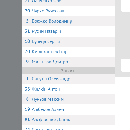
77
Данченко Олег
20
Чурко Вячеслав
5
Бражко Володимир
31
Русин Назарій
10
Булеца Сергій
70
Кирюханцев Ігор
9
Мишньов Дмитро
Запасні
1
Сапутін Олександр
36
Жилкін Антон
8
Луньов Максим
19
Алібеков Ахмед
91
Алефіренко Даниїл
74
Снурніцин Ігор