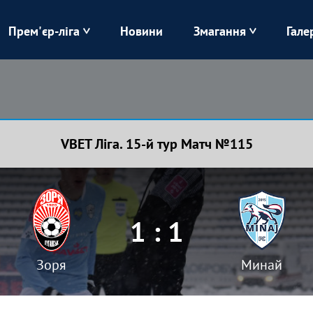
Прем'єр-ліга
Новини
Змагання
Гале
Верес
Динамо
Карпати
Колос
VBET Ліга. 15-й тур Матч №115
Лівий Берег
ЛНЗ
Харків
Чорноморець
1 : 1
Зоря
Минай