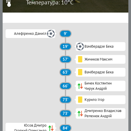
Температура: 10°C
Алефіренко Даниїл
9'
19'
Вачіберадзе Бека
57'
Жичиков Максим
63'
Вачіберадзе Бека
Бичек Костянтин
66'
Чирук Андрій
73'
Курило Ігор
Дмитренко Владислав
73'
Ременюк Андрій
Юсов Дмитро
84'
Гладкий Олександр