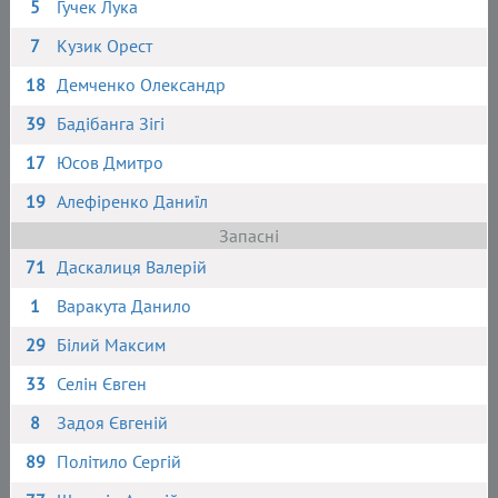
5
Гучек Лука
7
Кузик Орест
18
Демченко Олександр
39
Бадібанга Зігі
17
Юсов Дмитро
19
Алефіренко Даниїл
Запасні
71
Даскалиця Валерій
1
Варакута Данило
29
Білий Максим
33
Селін Євген
8
Задоя Євгеній
89
Політило Сергій