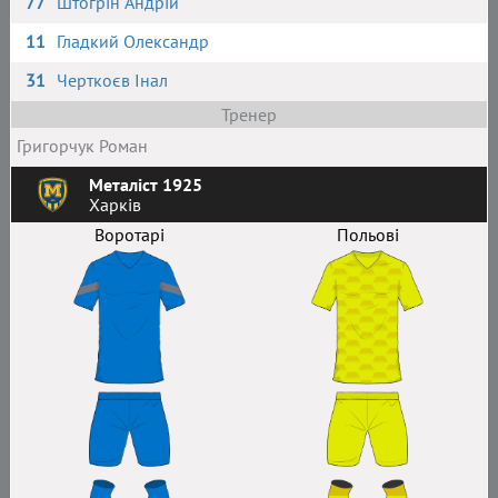
77
Штогрін Андрій
11
Гладкий Олександр
31
Черткоєв Інал
Тренер
Григорчук Роман
Металіст 1925
Харків
Воротарі
Польові