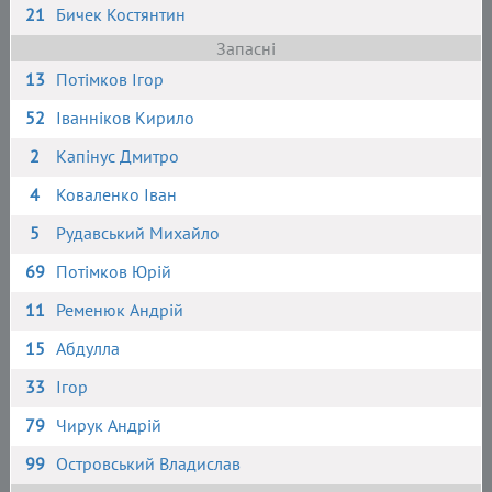
21
Бичек Костянтин
Запасні
13
Потімков Ігор
52
Іванніков Кирило
2
Капінус Дмитро
4
Коваленко Іван
5
Рудавський Михайло
69
Потімков Юрій
11
Ременюк Андрій
15
Абдулла
33
Ігор
79
Чирук Андрій
99
Островський Владислав