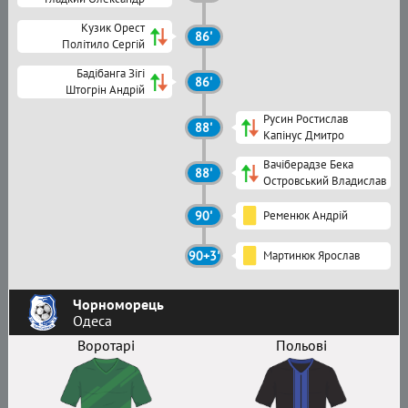
Кузик Орест
86'
Політило Сергій
Бадібанга Зігі
86'
Штогрін Андрій
Русин Ростислав
88'
Капінус Дмитро
Вачіберадзе Бека
88'
Островський Владислав
90'
Ременюк Андрій
90+3'
Мартинюк Ярослав
Чорноморець
Одеса
Воротарі
Польові