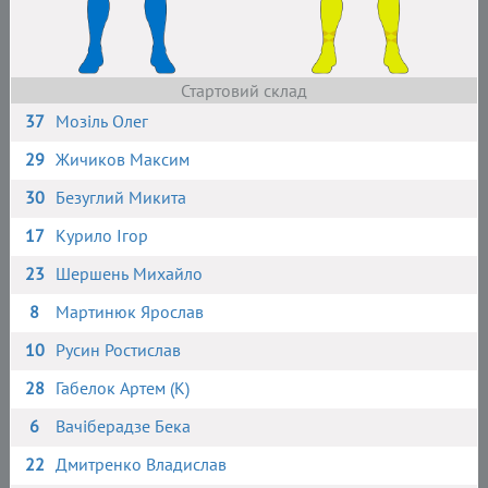
Стартовий склад
37
Мозіль Олег
29
Жичиков Максим
30
Безуглий Микита
17
Курило Ігор
23
Шершень Михайло
8
Мартинюк Ярослав
10
Русин Ростислав
28
Габелок Артем (К)
6
Вачіберадзе Бека
22
Дмитренко Владислав