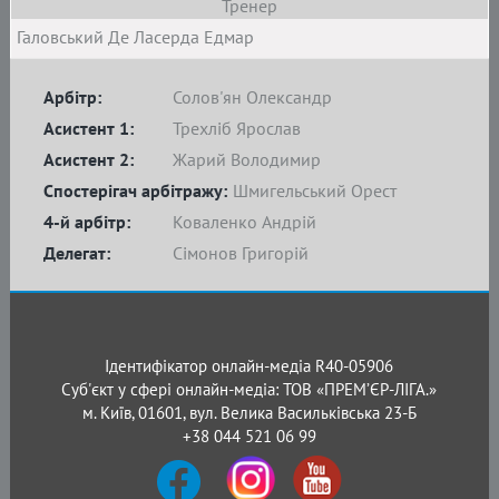
Тренер
Галовський Де Ласерда Едмар
Арбітр:
Солов'ян Олександр
Асистент 1:
Трехліб Ярослав
Асистент 2:
Жарий Володимир
Спостерігач арбітражу:
Шмигельський Орест
4-й арбітр:
Коваленко Андрій
Делегат:
Сімонов Григорій
Ідентифікатор онлайн-медіа R40-05906
Суб'єкт у сфері онлайн-медіа: ТОВ «ПРЕМ’ЄР-ЛІГА.»
м. Київ, 01601, вул. Велика Васильківська 23-Б
+38 044 521 06 99