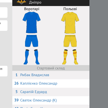
Дніпро
Воротарі
Польові
р
Стартовий склад
ин
1
Рибак Владислав
26
Каплієнко Олександр
5
Сарапій Едуард
39
Сваток Олександр (К)