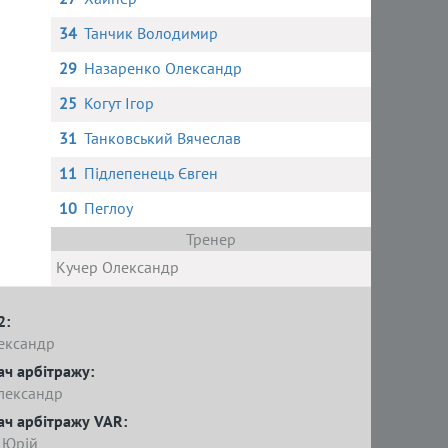
34
Танчик Володимир
29
Назаренко Олександр
25
Когут Ігор
31
Танковський Вячеслав
11
Підлепенець Євген
10
Пеглоу
Тренер
Кучер Олександр
2:
ександр
ач арбітражу:
лександр
ач арбітражу VAR:
 Юрій