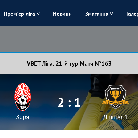
Прем'єр-ліга
Новини
Змагання
Гале
Верес
Динамо
Карпати
Колос
VBET Ліга. 21-й тур Матч №163
Лівий Берег
ЛНЗ
Харків
Чорноморець
2 : 1
Зоря
Дніпро-1