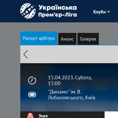
Клуби
Буковина
Рапорт арбітра
Анонс
Галерея
Зоря
Кудрівка
Полісся
15.04.2023. Субота,
15:00
"Динамо" ім. В.
Лобановського, Київ
Зоря