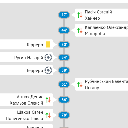
Пасіч Євгеній
17'
Хайнер
Каплієнко Олександ
44'
Матарріта
Герреро
50'
Русин Назарій
54'
Герреро
58'
Рубчинський Валент
61'
Пеглоу
Антюх Денис
66'
Хахльов Олексій
Шахов Євген
78'
Полегенько Павло
Герреро