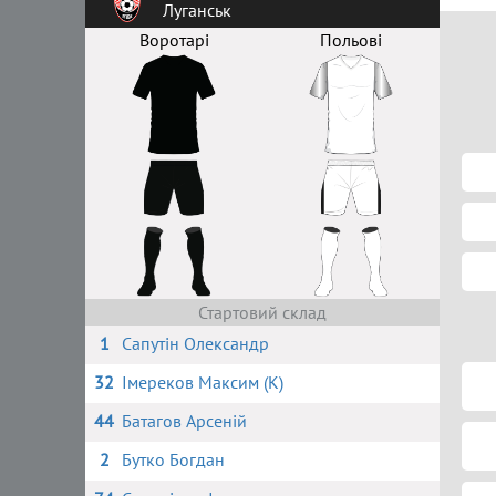
Луганськ
Воротарі
Польові
Стартовий склад
1
Сапутін Олександр
32
Імереков Максим (К)
44
Батагов Арсеній
2
Бутко Богдан