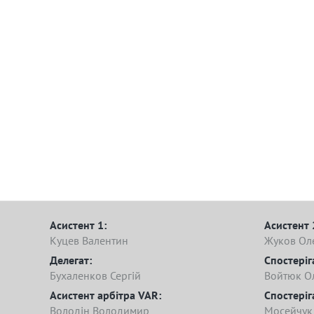
Асистент 1:
Асистент 
Куцев Валентин
Жуков Ол
Делегат:
Спостеріг
Бухаленков Сергій
Войтюк О
Асистент арбітра VAR:
Спостеріг
Володін Володимир
Мосейчук