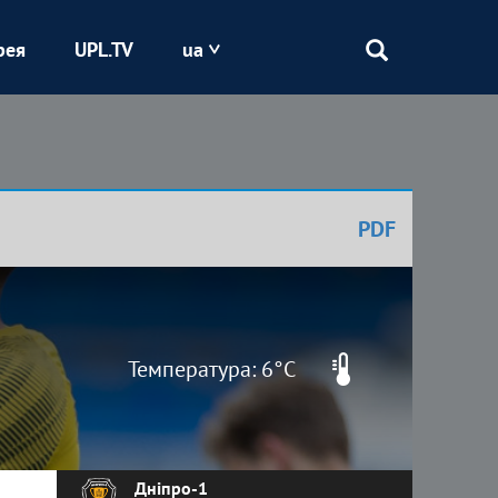
рея
UPL.TV
ua
Епіцентр
Кривбас
PDF
Оболонь
Шахтар
Температура: 6°C
Дніпро-1