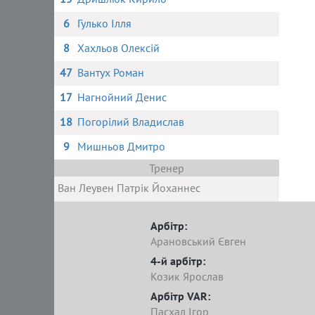
6
Гулько Ілля
8
Хахльов Олексій
47
Вантух Роман
17
Нагнойний Денис
18
Погорілий Владислав
9
Мишньов Дмитро
Тренер
Ван Леувен Патрік Йоханнес
Арбітр:
Арановський Євген
4-й арбітр:
Козик Ярослав
Арбітр VAR:
Пасхал Ігор