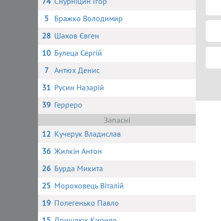
74
Снурніцин Ігор
5
Бражко Володимир
28
Шахов Євген
10
Булеца Сергій
7
Антюх Денис
31
Русин Назарій
39
Герреро
Запасні
12
Кучерук Владислав
36
Жилкін Антон
26
Бурда Микита
25
Мороховець Віталій
19
Полегенько Павло
15
Дришлюк Кирило