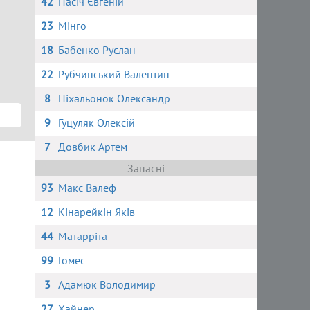
42
Пасіч Євгеній
23
Мінго
18
Бабенко Руслан
22
Рубчинський Валентин
8
Піхальонок Олександр
9
Гуцуляк Олексій
7
Довбик Артем
Запасні
93
Макс Валеф
12
Кінарейкін Яків
44
Матарріта
99
Гомес
3
Адамюк Володимир
27
Хайнер