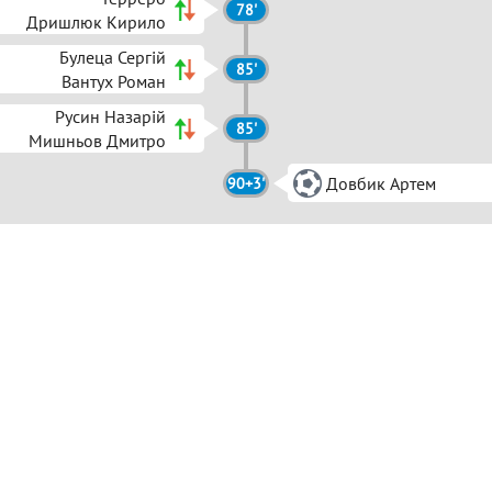
78'
Дришлюк Кирило
Булеца Сергій
85'
Вантух Роман
Русин Назарій
85'
Мишньов Дмитро
Довбик Артем
90+3'