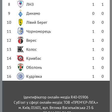
8
ЛНЗ
1
1
9
Динамо
0
0
10
Лівий Берег
0
0
11
Чорноморець
1
0
12
Верес
1
0
13
Колос
1
0
14
Кривбас
1
0
15
Оболонь
1
0
16
Кудрівка
1
0
Ідентифікатор онлайн-медіа R40-05906
Суб'єкт у сфері онлайн-медіа: ТОВ «ПРЕМ’ЄР-ЛІГА.»
м. Київ, 01601, вул. Велика Васильківська 23-Б