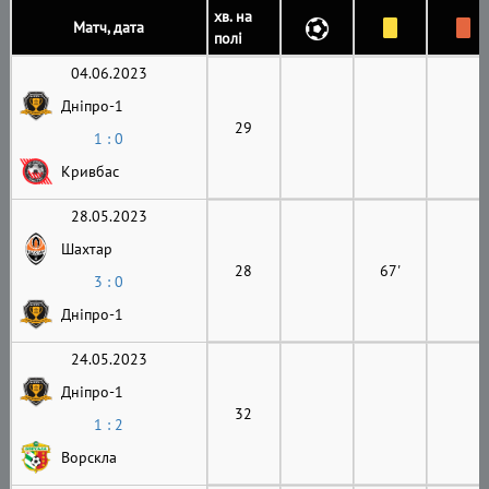
хв. на
Матч, дата
полі
04.06.2023
Дніпро-1
29
1 : 0
Кривбас
28.05.2023
Шахтар
28
67'
3 : 0
Дніпро-1
24.05.2023
Дніпро-1
32
1 : 2
Ворскла