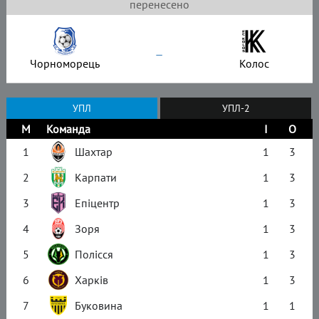
перенесено
–
Чорноморець
Колос
УПЛ
УПЛ-2
М
Команда
І
О
1
Шахтар
1
3
2
Карпати
1
3
3
Епіцентр
1
3
4
Зоря
1
3
5
Полісся
1
3
6
Харків
1
3
7
Буковина
1
1