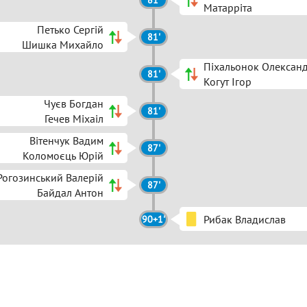
81'
Матарріта
Петько Сергій
81'
Шишка Михайло
Піхальонок Олексан
81'
Когут Ігор
Чуєв Богдан
81'
Гечев Міхаіл
Вітенчук Вадим
87'
Коломоєць Юрій
Рогозинський Валерій
87'
Байдал Антон
Рибак Владислав
90+1'