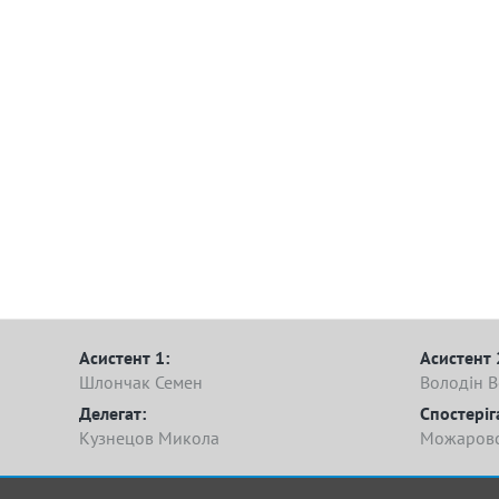
Асистент 1:
Асистент 
Шлончак Семен
Володін 
Делегат:
Спостеріг
Кузнецов Микола
Можаровс