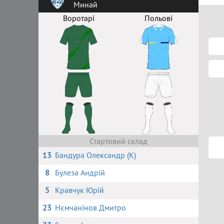
Минай
Воротарі
Польові
Стартовий склад
13
Бандура Олександр (К)
8
Булеза Андрій
5
Кравчук Юрій
23
Нємчанінов Дмитро