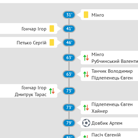
Мінго
31'
Гончар Ігор
41'
Петько Сергій
46'
Мінго
63'
Рубчинський Валент
Танчик Володимир
63'
Підлепенець Євген
Гончар Ігор
73'
Дмитрук Тарас
Підлепенець Євген
73'
Хайнер
Довбик Артем
79'
Пасіч Євгеній