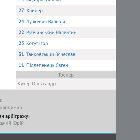
27
Хайнер
24
Лучкевич Валерій
22
Рубчинський Валентин
25
Когут Ігор
31
Танковський Вячеслав
11
Підлепенець Євген
Тренер
Кучер Олександр
2:
Володимир
ач арбітражу:
ький Юрій