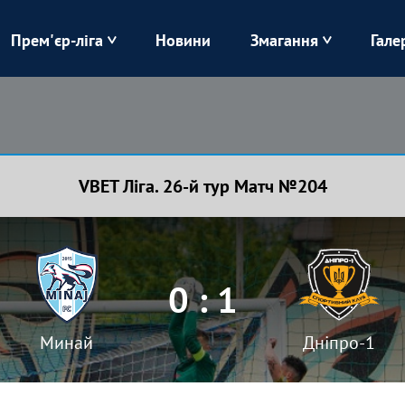
Прем'єр-ліга
Новини
Змагання
Гале
Верес
Динамо
Карпати
Колос
VBET Ліга. 26-й тур Матч №204
Лівий Берег
ЛНЗ
Харків
Чорноморець
0 : 1
Минай
Дніпро-1