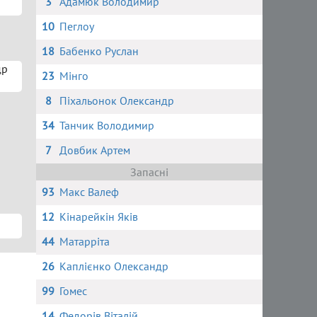
3
Адамюк Володимир
10
Пеглоу
18
Бабенко Руслан
др
23
Мінго
8
Піхальонок Олександр
34
Танчик Володимир
7
Довбик Артем
Запасні
93
Макс Валеф
12
Кінарейкін Яків
44
Матарріта
26
Каплієнко Олександр
99
Гомес
14
Федорів Віталій