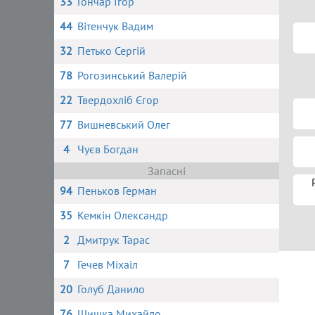
33
Гончар Ігор
44
Вітенчук Вадим
32
Петько Сергій
78
Рогозинський Валерій
22
Твердохліб Єгор
77
Вишневський Олег
4
Чуєв Богдан
Запасні
94
Пеньков Герман
35
Кемкін Олександр
2
Дмитрук Тарас
7
Гечев Міхаіл
20
Голуб Данило
76
Шишка Михайло