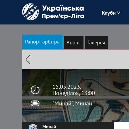
Клуби
Буковина
Рапорт арбітра
Анонс
Галерея
Зоря
Кудрівка
Полісся
15.05.2023.
Понеділок, 13:00
"Минай", Минай
Минай