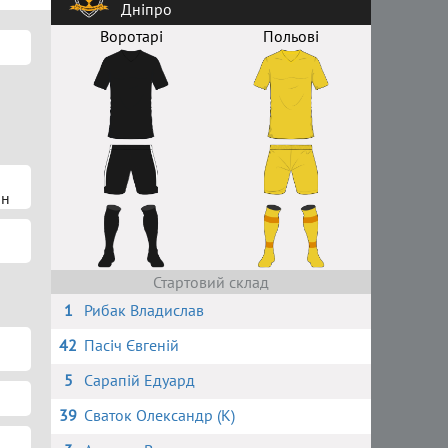
Дніпро
Воротарі
Польові
ин
Стартовий склад
1
Рибак Владислав
42
Пасіч Євгеній
5
Сарапій Едуард
39
Сваток Олександр (К)