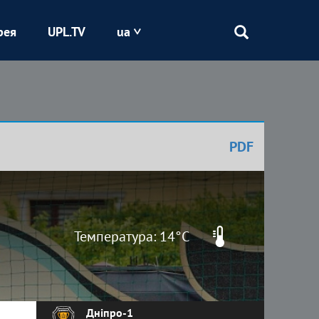
рея
UPL.TV
ua
Епіцентр
Кривбас
PDF
Оболонь
Шахтар
Температура: 14°C
Дніпро-1