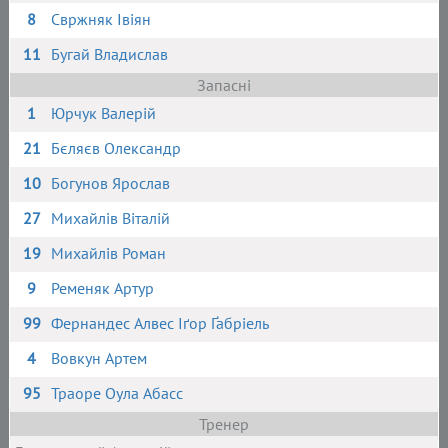
8
Свржняк Івіян
11
Бугай Владислав
Запасні
1
Юрчук Валерій
21
Бєляєв Олександр
10
Богунов Ярослав
27
Михайлів Віталій
19
Михайлів Роман
9
Ременяк Артур
99
Фернандес Алвес Іґор Ґабріель
4
Вовкун Артем
95
Траоре Оула Абасс
Тренер