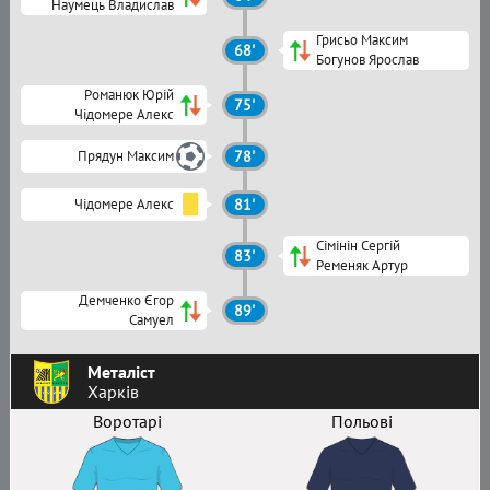
Наумець Владислав
Грисьо Максим
68'
Богунов Ярослав
Романюк Юрій
75'
Чідомере Алекс
Прядун Максим
78'
Чідомере Алекс
81'
Сімінін Сергій
83'
Ременяк Артур
Демченко Єгор
89'
Самуел
Металіст
Харків
Воротарі
Польові