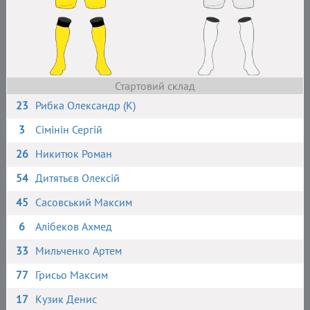
Стартовий склад
23
Рибка Олександр (К)
3
Сімінін Сергій
26
Никитюк Роман
54
Дитятьєв Олексій
45
Сасовський Максим
6
Алібеков Ахмед
33
Мильченко Артем
77
Грисьо Максим
17
Кузик Денис