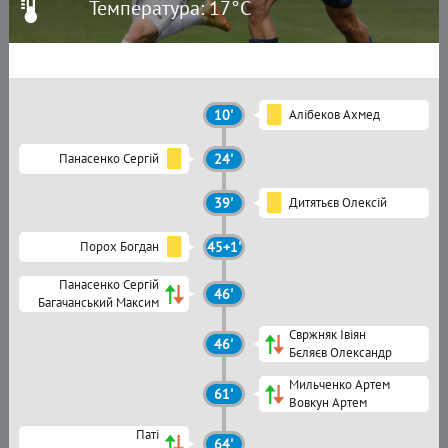
Температура: 17°C
10'
Алібеков Ахмед
Панасенко Сергій
24'
39'
Дитятьєв Олексій
Порох Богдан
45+1'
Панасенко Сергій
46'
Багачанський Максим
Свржняк Івіян
46'
Бєляєв Олександр
Мильченко Артем
61'
Вовкун Артем
Паті
64'