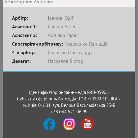
Безсмертний Анатолій
Арбітр:
Іванов Юрій
Асистент 1:
Гашков Євген
Асистент 2:
Чопілко Тарас
Спостерігач арбітражу:
Коваленко Геннадій
4-й арбітр:
Солов'ян Олександр
Делегат:
Наскалов Віктор
Ідентифікатор онлайн-медіа R40-05906
Суб'єкт у сфері онлайн-медіа: ТОВ «ПРЕМ’ЄР-ЛІГА.»
м. Київ, 01601, вул. Велика Васильківська 23-Б
+38 044 521 06 99