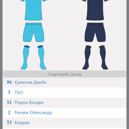
Стартовий склад
96
Єрмолов Даніїл
3
Паті
31
Порох Богдан
2
Мизюк Олександр
33
Коррал