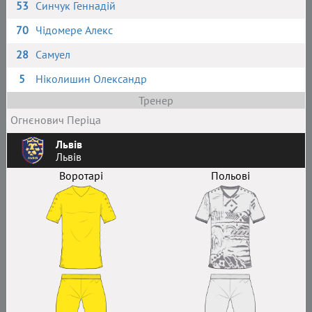
53
Синчук Геннадій
70
Чідомере Алекс
28
Самуел
5
Ніколишин Олександр
Тренер
Огнєнович Періца
Львів
Львів
Воротарі
Польові