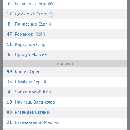
6
Ралюченко Андрій
17
Демченко Єгор (К)
8
Панасенко Сергій
47
Романюк Юрій
11
Картушов Єгор
9
Прядун Максим
Запасні
99
Костик Орест
35
Шумілов Сергій
4
Чайковський Ігор
10
Наумець Владислав
88
Рязанцев Євгеній
21
Багачанський Максим