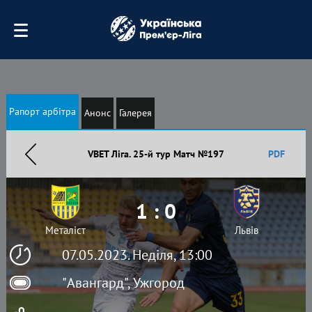
Рапорт арбітра
Анонс
Галерея
VBET Ліга. 25-й тур Матч №197
PDF
1 : 0
Металіст
Львів
07.05.2023. Неділя, 13:00
"Авангард", Ужгород