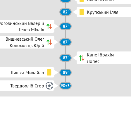
Крупський Ілля
82'
Рогозинський Валерій
87'
Гечев Міхаіл
Вишневський Олег
87'
Коломоєць Юрій
Кане Ібрахім
87'
Лопес
Шишка Михайло
89'
Твердохліб Єгор
90+3'