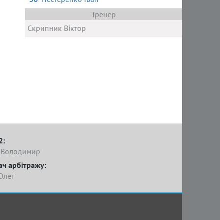
Тренер
Скрипник Віктор
2:
 Володимир
ач арбітражу:
Олег