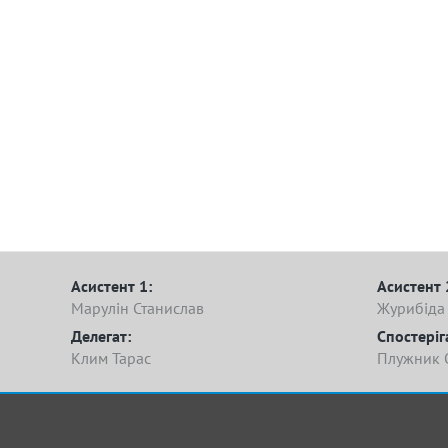
Асистент 1:
Асистент 
Марулін Станислав
Журибіда
Делегат:
Спостеріг
Клим Тарас
Плужник 