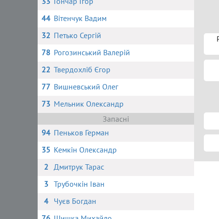
33
Гончар Ігор
44
Вітенчук Вадим
32
Петько Сергій
78
Рогозинський Валерій
22
Твердохліб Єгор
77
Вишневський Олег
73
Мельник Олександр
Запасні
94
Пеньков Герман
35
Кемкін Олександр
2
Дмитрук Тарас
3
Трубочкін Іван
4
Чуєв Богдан
76
Шишка Михайло