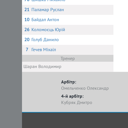
21
Паламар Руслан
10
Байдал Антон
26
Коломоєць Юрій
20
Голуб Данило
7
Гечев Міхаіл
Тренер
Шаран Володимир
Арбітр:
Омельченко Олександр
4-й арбітр:
Кубряк Дмитро