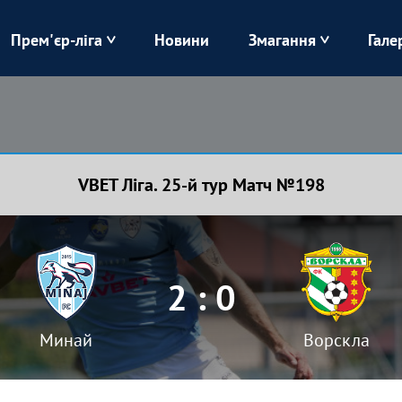
Прем'єр-ліга
Новини
Змагання
Гале
Верес
Динамо
Карпати
Колос
VBET Ліга. 25-й тур Матч №198
Лівий Берег
ЛНЗ
Харків
Чорноморець
2 : 0
Минай
Ворскла