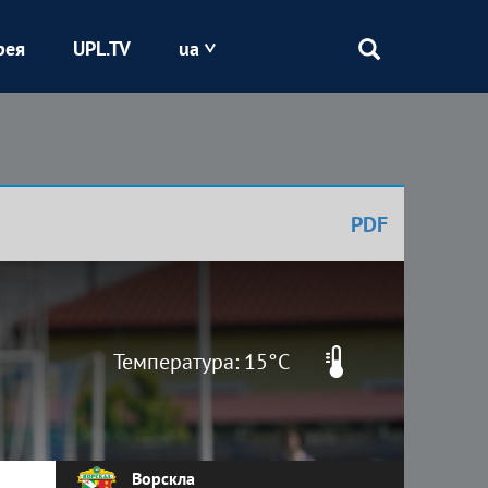
рея
UPL.TV
ua
Епіцентр
Кривбас
PDF
Оболонь
Шахтар
Температура: 15°C
Ворскла