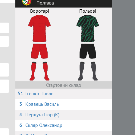
Полтава
Воротарі
Польові
Стартовий склад
51
Ісенко Павло
3
Кравець Василь
4
Пердута Ігор (К)
6
Скляр Олександр