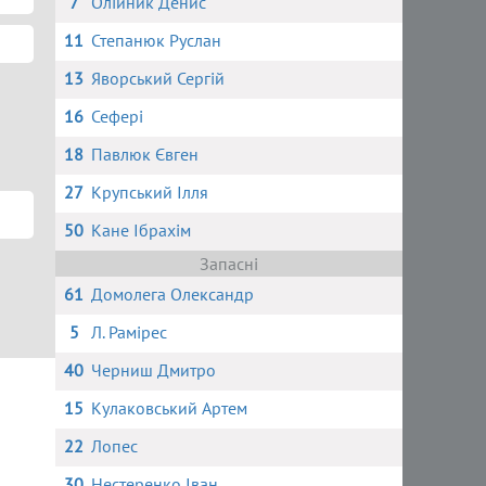
7
Олійник Денис
11
Степанюк Руслан
13
Яворський Сергій
16
Сефері
18
Павлюк Євген
27
Крупський Ілля
50
Кане Ібрахім
Запасні
61
Домолега Олександр
5
Л. Рамірес
40
Черниш Дмитро
15
Кулаковський Артем
22
Лопес
30
Нестеренко Іван