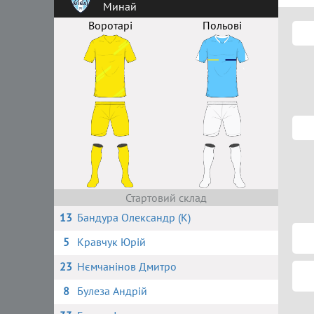
Минай
Воротарі
Польові
Стартовий склад
13
Бандура Олександр (К)
5
Кравчук Юрій
23
Нємчанінов Дмитро
8
Булеза Андрій