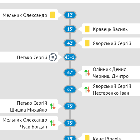
Мельник Олександр
12'
Кравець Василь
15'
Яворський Сергій
42'
Петько Сергій
45+1'
Олійник Денис
67'
Черниш Дмитро
Яворський Сергій
67'
Нестеренко Іван
Петько Сергій
75'
Шишка Михайло
Мельник Олександр
75'
Чуєв Богдан
Кане Ібрахім
79'