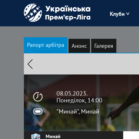
Клуби
Буковина
Рапорт арбітра
Анонс
Галерея
Зоря
Кудрівка
Полісся
08.05.2023.
Понеділок, 14:00
"Минай", Минай
Минай