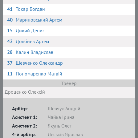
41
Токар Богдан
40
Мариновський Артем
15
Дикий Денис
42
Долбнєв Артем
28
Калин Владислав
37
Шевченко Олександр
11
Пономаренко Матвій
Тренер
Дроценко Олексій
Арбітр:
Шевчук Андрій
Асистент 1:
Чайка Ірина
Асистент 2:
Якунь Олег
4-й арбітр:
Леськів Ярослав