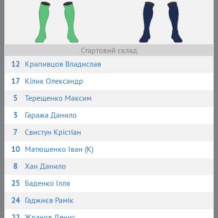
Стартовий склад
12
Крапивцов Владислав
17
Кілик Олександр
5
Терещенко Максим
3
Гаража Данило
7
Свистун Крістіан
10
Матюшенко Іван (К)
8
Хан Данило
25
Баденко Ілля
24
Гаджиєв Рамік
22
Жданов Денис