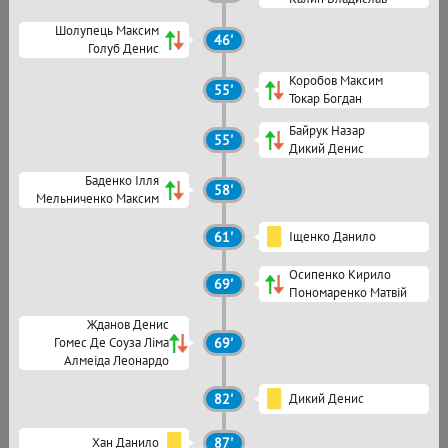
Шолупець Максим
46'
Голуб Денис
Коробов Максим
55'
Токар Богдан
Байрук Назар
55'
Дикий Денис
Баденко Ілля
58'
Мельниченко Максим
61'
Іщенко Данило
Осипенко Кирило
69'
Пономаренко Матвій
Жданов Денис
Гомес Де Соуза Ліма
69'
Алмеіда Леонардо
82'
Дикий Денис
Хан Данило
87'