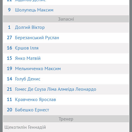
9
Шолупець Максим
Запасні
1
Долгий Віктор
27
Березанський Руслан
16
Єршов Ілля
15
Янко Матвій
19
Мельниченко Максим
14
Голуб Денис
21
Гомес Де Соуза Ліма Алмеіда Леонардо
11
Кравченко Ярослав
20
Бабешко Ернест
Тренер
Щекотилін Геннадій