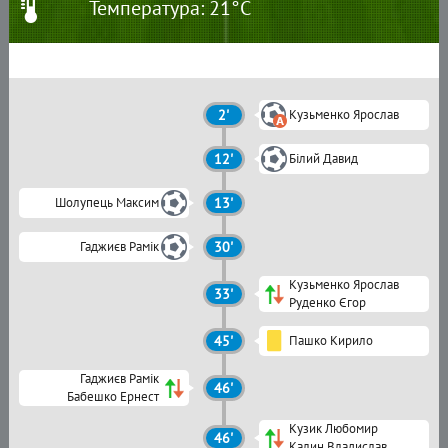
Температура: 21°C
2'
Кузьменко Ярослав
12'
Білий Давид
Шолупець Максим
13'
Гаджиєв Рамік
30'
Кузьменко Ярослав
33'
Руденко Єгор
45'
Пашко Кирило
Гаджиєв Рамік
46'
Бабешко Ернест
Кузик Любомир
46'
Калин Владислав