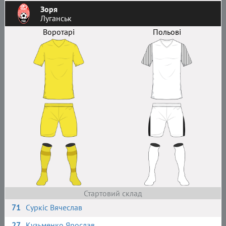
Зоря
Луганськ
Воротарі
Польові
Стартовий склад
71
Суркіс Вячеслав
27
Кузьменко Ярослав