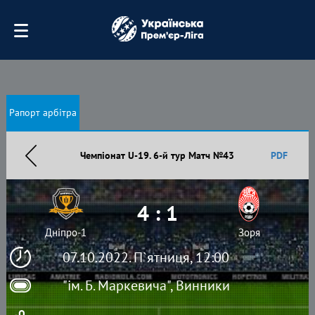
Рапорт арбітра
Чемпіонат U-19. 6-й тур Матч №43
PDF
4 : 1
Дніпро-1
Зоря
07.10.2022. П`ятниця, 12:00
"ім. Б. Маркевича", Винники