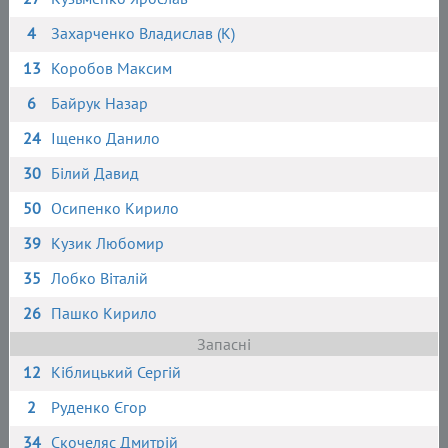
4
Захарченко Владислав (К)
13
Коробов Максим
6
Байрук Назар
24
Іщенко Данило
30
Білий Давид
50
Осипенко Кирило
39
Кузик Любомир
35
Лобко Віталій
26
Пашко Кирило
Запасні
12
Кіблицький Сергій
2
Руденко Єгор
34
Скочеляс Дмитрій