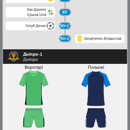
Хан Данило
88'
Єршов Ілля
Голуб Денис
90+1'
90+2'
Захарченко Владислав
Дніпро-1
Дніпро
Воротарі
Польові