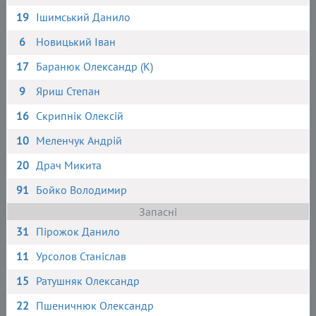
19
Ішимський Данило
6
Новицький Іван
17
Баранюк Олександр (К)
9
Яриш Степан
16
Скрипнік Олексій
10
Меленчук Андрій
20
Драч Микита
91
Бойко Володимир
Запасні
31
Пірожок Данило
11
Урсолов Станіслав
15
Ратушняк Олександр
22
Пшеничнюк Олександр