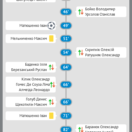
Бойко Володимир
46'
Урсолов Станіслав
Матюшенко Іван
49'
Мельниченко Максим
51'
Скрипнік Олексій
54'
Ратушняк Олександр
Баденко Ілля
64'
Березанський Руслан
Кілик Олександр
Гомес Де Соуза Ліма
66'
Алмеіда Леонардо
Голуб Денис
66'
Щекотилін Максим
Матюшенко Іван
71'
Баранюк Олександр
82'