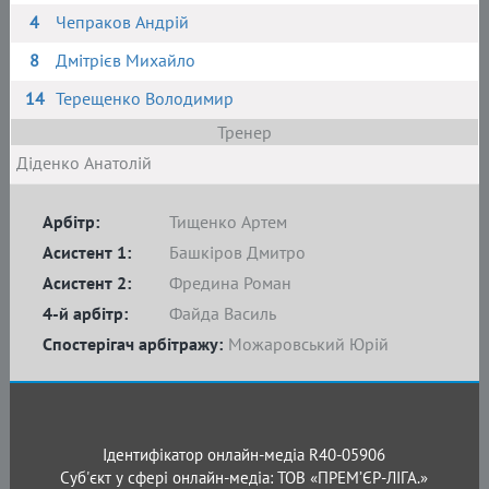
4
Чепраков Андрій
8
Дмітрієв Михайло
14
Терещенко Володимир
Тренер
Діденко Анатолій
Арбітр:
Тищенко Артем
Асистент 1:
Башкіров Дмитро
Асистент 2:
Фредина Роман
4-й арбітр:
Файда Василь
Спостерігач арбітражу:
Можаровський Юрій
Ідентифікатор онлайн-медіа R40-05906
Суб'єкт у сфері онлайн-медіа: ТОВ «ПРЕМ’ЄР-ЛІГА.»