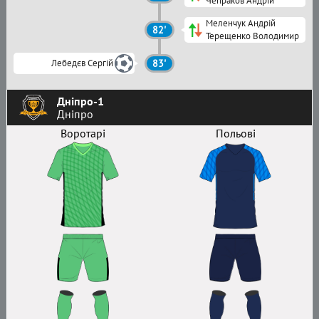
Чепраков Андрій
Меленчук Андрій
82'
Терещенко Володимир
Лебедєв Сергій
83'
Дніпро-1
Дніпро
Воротарі
Польові