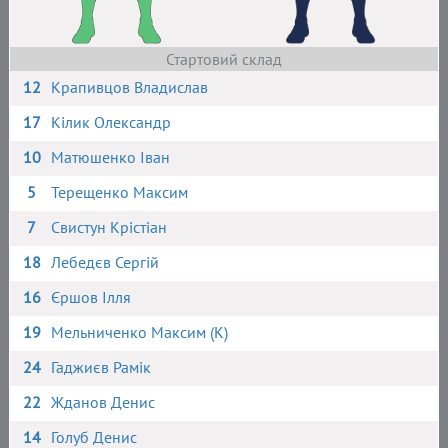
Стартовий склад
12
Крапивцов Владислав
17
Кілик Олександр
10
Матюшенко Іван
5
Терещенко Максим
7
Свистун Крістіан
18
Лебедєв Сергій
16
Єршов Ілля
19
Мельниченко Максим (К)
24
Гаджиєв Рамік
22
Жданов Денис
14
Голуб Денис