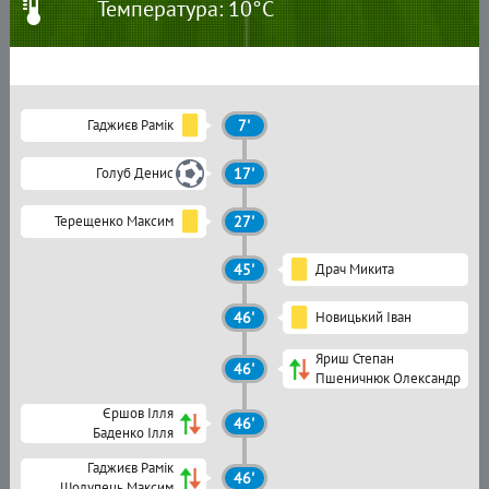
Температура: 10°C
Гаджиєв Рамік
7'
Голуб Денис
17'
Терещенко Максим
27'
45'
Драч Микита
46'
Новицький Іван
Яриш Степан
46'
Пшеничнюк Олександр
Єршов Ілля
46'
Баденко Ілля
Гаджиєв Рамік
46'
Шолупець Максим