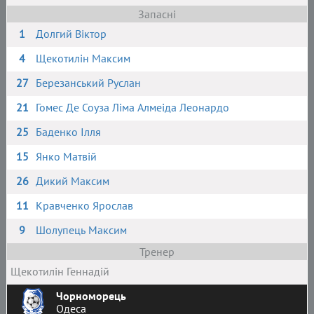
Запасні
1
Долгий Віктор
4
Щекотилін Максим
27
Березанський Руслан
21
Гомес Де Соуза Ліма Алмеіда Леонардо
25
Баденко Ілля
15
Янко Матвій
26
Дикий Максим
11
Кравченко Ярослав
9
Шолупець Максим
Тренер
Щекотилін Геннадій
Чорноморець
Одеса