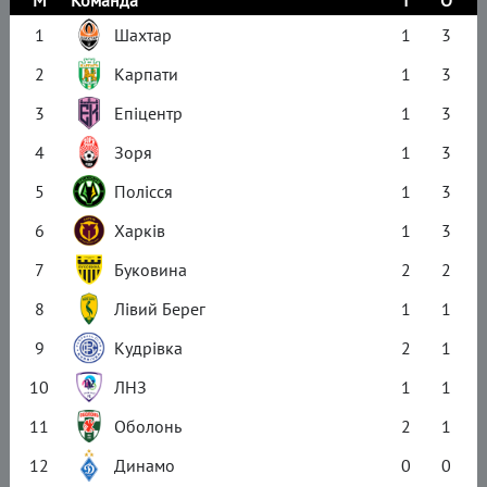
М
Команда
І
О
1
Шахтар
1
3
2
Карпати
1
3
3
Епіцентр
1
3
4
Зоря
1
3
5
Полісся
1
3
6
Харків
1
3
7
Буковина
2
2
8
Лівий Берег
1
1
9
Кудрівка
2
1
10
ЛНЗ
1
1
11
Оболонь
2
1
12
Динамо
0
0