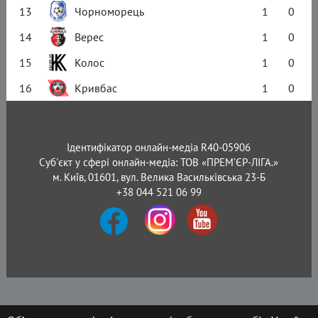
13
Чорноморець
1
0
14
Верес
1
0
15
Колос
1
0
16
Кривбас
1
0
Ідентифікатор онлайн-медіа R40-05906
Суб'єкт у сфері онлайн-медіа: ТОВ «ПРЕМ’ЄР-ЛІГА.»
м. Київ, 01601, вул. Велика Васильківська 23-Б
+38 044 521 06 99