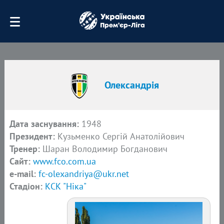
Олександрія
Дата заснування:
1948
Президент:
Кузьменко Сергій Анатолійович
Тренер:
Шаран Володимир Богданович
Сайт:
www.fco.com.ua
e-mail:
fc-olexandriya@ukr.net
Стадіон:
КСК "Ніка"