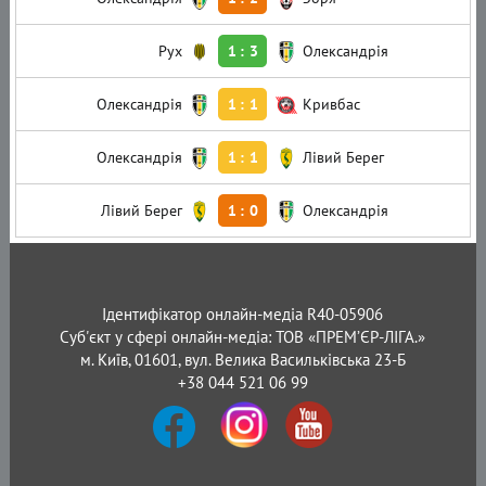
Рух
1
:
3
Олександрія
Олександрія
1
:
1
Кривбас
Олександрія
1
:
1
Лівий Берег
Лівий Берег
1
:
0
Олександрія
Ідентифікатор онлайн-медіа R40-05906
Суб'єкт у сфері онлайн-медіа: ТОВ «ПРЕМ’ЄР-ЛІГА.»
м. Київ, 01601, вул. Велика Васильківська 23-Б
+38 044 521 06 99