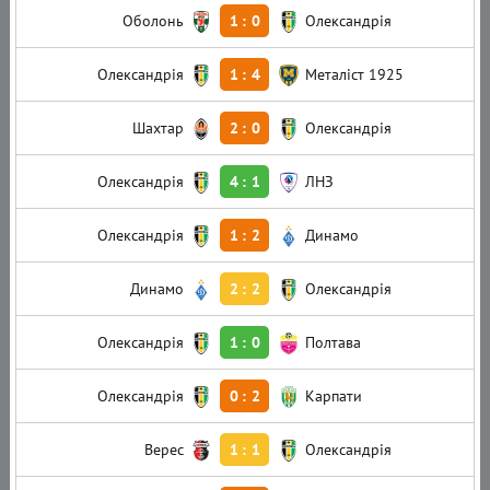
Оболонь
1
:
0
Олександрія
Олександрія
1
:
4
Металіст 1925
Шахтар
2
:
0
Олександрія
Олександрія
4
:
1
ЛНЗ
Олександрія
1
:
2
Динамо
Динамо
2
:
2
Олександрія
Олександрія
1
:
0
Полтава
Олександрія
0
:
2
Карпати
Верес
1
:
1
Олександрія