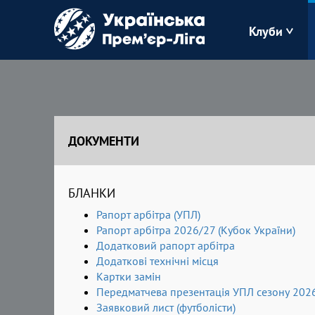
Клуби
Буковина
Зоря
ДОКУМЕНТИ
Кудрівка
БЛАНКИ
Полісся
Рапорт арбітра (УПЛ)
Рапорт арбітра 2026/27 (Кубок України)
Додатковий рапорт арбітра
Додаткові технічні місця
Картки замін
Передматчева презентація УПЛ сезону 202
Заявковий лист (футболісти)