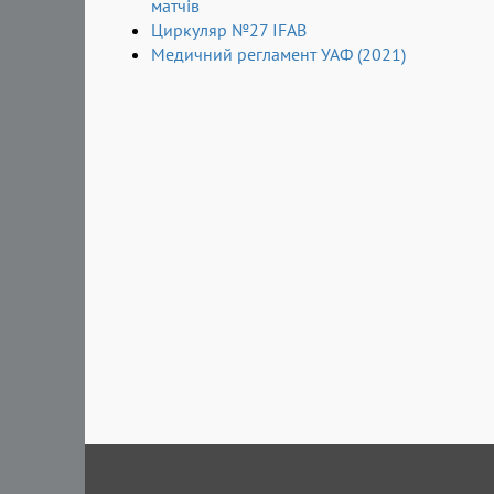
матчів
Циркуляр №27 IFAB
Медичний регламент УАФ (2021)