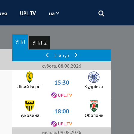
рея
UPL.TV
ua
Епіцентр
УПЛ
УПЛ-2
Кривбас
2-й тур
Оболонь
субота, 08.08.2026
15:30
Шахтар
Лівий Берег
Кудрівка
18:00
Буковина
Оболонь
неділя, 09.08.2026