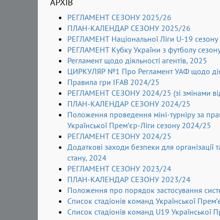
АРХІВ
РЕГЛАМЕНТ СЕЗОНУ 2025/26
ПЛАН-КАЛЕНДАР СЕЗОНУ 2025/26
РЕГЛАМЕНТ Національної Ліги U-19 сезону
РЕГЛАМЕНТ Кубку України з футболу сезон
Регламент щодо діяльності агентів, 2025
ЦИРКУЛЯР №1 Про Регламент УАФ щодо діял
Правила гри IFAB 2024/25
РЕГЛАМЕНТ СЕЗОНУ 2024/25 (зі змінами від
ПЛАН-КАЛЕНДАР СЕЗОНУ 2024/25
Положення проведення міні-турніру за прав
Української Прем’єр-Ліги сезону 2024/25
РЕГЛАМЕНТ СЕЗОНУ 2024/25
Додаткові заходи безпеки для організації 
стану, 2024
РЕГЛАМЕНТ СЕЗОНУ 2023/24
ПЛАН-КАЛЕНДАР СЕЗОНУ 2023/24
Положення про порядок застосування сист
Список стадіонів команд Української Прем’
Список стадіонів команд U19 Української П