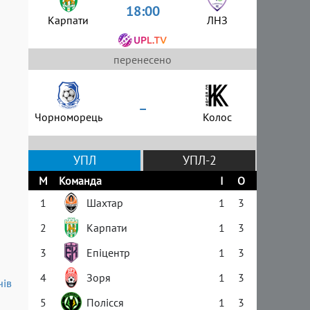
18:00
Карпати
ЛНЗ
перенесено
–
Чорноморець
Колос
УПЛ
УПЛ-2
М
Команда
І
О
1
Шахтар
1
3
2
Карпати
1
3
3
Епіцентр
1
3
4
Зоря
1
3
чів
я
5
Полісся
1
3