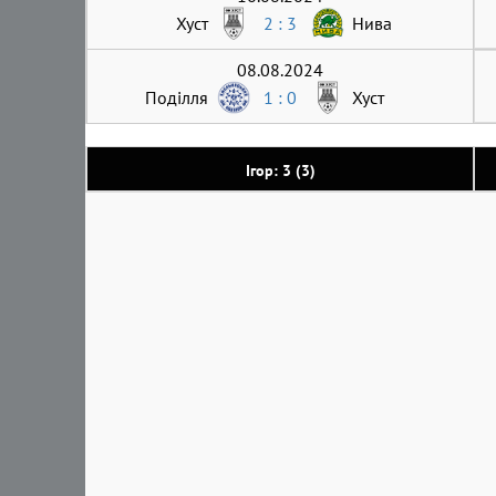
Хуст
2 : 3
Нива
08.08.2024
Поділля
1 : 0
Хуст
Ігор: 3 (3)