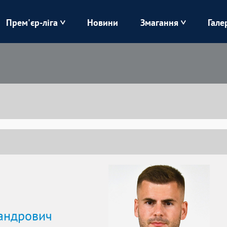
Прем'єр-ліга
Новини
Змагання
Гале
Верес
Динамо
Карпати
Колос
Лівий Берег
ЛНЗ
Харків
Чорноморець
андрович