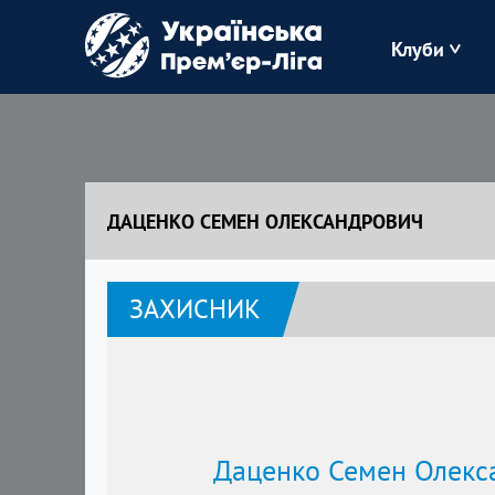
Клуби
Буковина
Зоря
ДАЦЕНКО СЕМЕН ОЛЕКСАНДРОВИЧ
Кудрівка
ЗАХИСНИК
Полісся
Даценко Семен Олекс