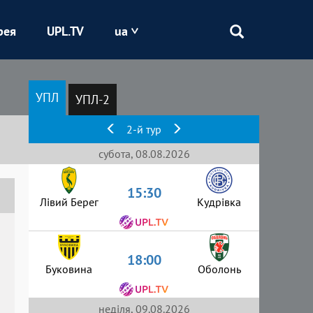
рея
UPL.TV
ua
Епіцентр
УПЛ
УПЛ-2
Кривбас
2-й тур
Оболонь
субота, 08.08.2026
15:30
Шахтар
Лівий Берег
Кудрівка
18:00
Буковина
Оболонь
неділя, 09.08.2026