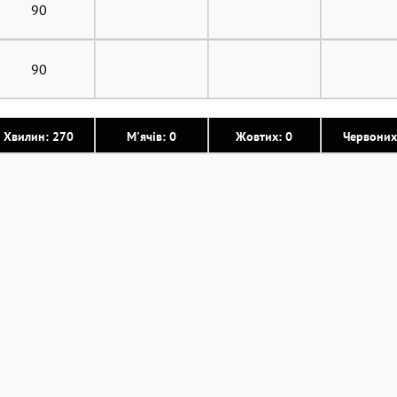
90
90
Хвилин: 270
М'ячів: 0
Жовтих: 0
Червоних