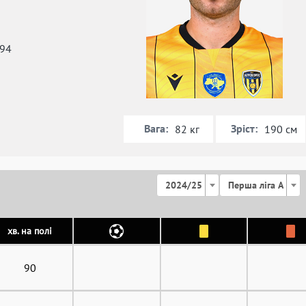
994
Вага:
Зріст:
82 кг
190 см
2024/25
Перша ліга А
хв. на полі
90