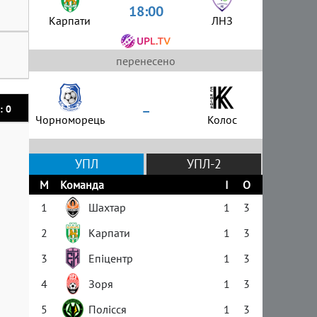
18:00
Карпати
ЛНЗ
перенесено
–
: 0
Чорноморець
Колос
УПЛ
УПЛ-2
М
Команда
І
О
1
Шахтар
1
3
2
Карпати
1
3
3
Епіцентр
1
3
4
Зоря
1
3
5
Полісся
1
3