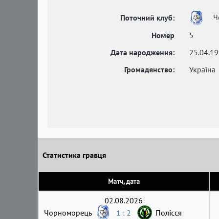
Ч
Поточний клуб:
Номер
5
Дата народження:
25.04.1
Громадянство:
Україна
Статистика гравця
Матч, дата
02.08.2026
Чорноморець
1 : 2
Полісся