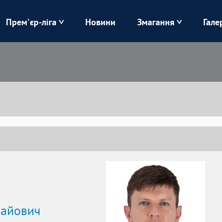
Прем'єр-ліга
Новини
Змагання
Гале
Верес
Динамо
Карпати
Колос
Лівий Берег
ЛНЗ
Харків
Чорноморець
лайович