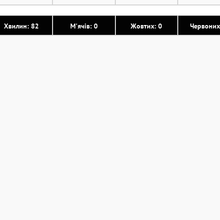
Хвилин: 82
М'ячів: 0
Жовтих: 0
Червоних