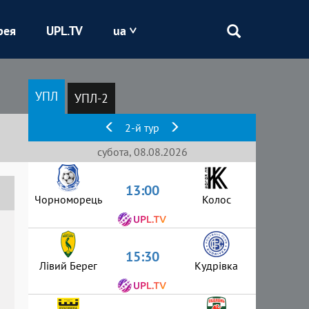
рея
UPL.TV
ua
Епіцентр
УПЛ
УПЛ-2
Кривбас
2-й тур
Оболонь
субота, 08.08.2026
13:00
Шахтар
Чорноморець
Колос
15:30
Лівий Берег
Кудрівка