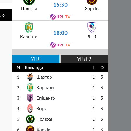
15:30
Полісся
Харків
: 0
18:00
Карпати
ЛНЗ
УПЛ
УПЛ-2
М
Команда
І
О
1
Шахтар
1
3
2
Карпати
1
3
3
Епіцентр
1
3
4
Зоря
1
3
5
Полісся
1
3
6
Харків
1
3