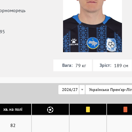
орноморець
995
Вага:
Зріст:
79 кг
189 см
2026/27
Українська Премʼєр-Ліг
хв. на полі
82