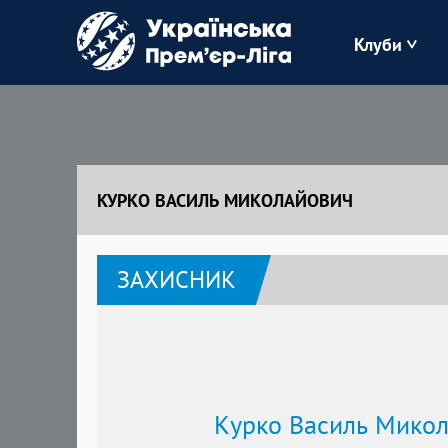
Клуби
Буковина
Зоря
КУРКО ВАСИЛЬ МИКОЛАЙОВИЧ
Кудрівка
ЗАХИСНИК
Полісся
Курко Василь Мико