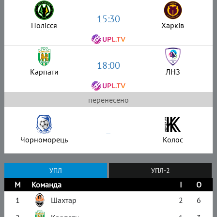
15:30
Полісся
Харків
18:00
Карпати
ЛНЗ
перенесено
–
Чорноморець
Колос
УПЛ
УПЛ-2
М
Команда
І
О
1
Шахтар
2
6