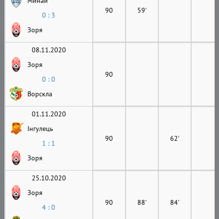
Минай
90
59'
0 : 3
Зоря
08.11.2020
Зоря
90
0 : 0
Ворскла
01.11.2020
Інгулець
90
62'
1 : 1
Зоря
25.10.2020
Зоря
90
88'
84'
4 : 0