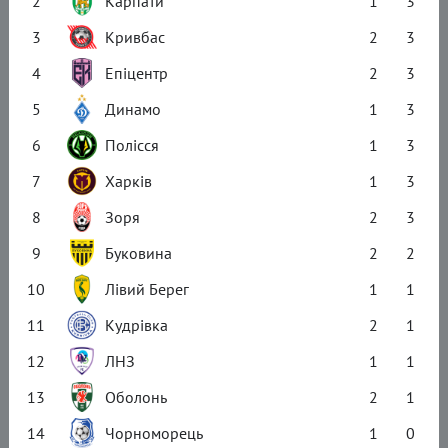
2
Карпати
1
3
3
Кривбас
2
3
4
Епіцентр
2
3
5
Динамо
1
3
6
Полісся
1
3
7
Харків
1
3
8
Зоря
2
3
9
Буковина
2
2
10
Лівий Берег
1
1
11
Кудрівка
2
1
12
ЛНЗ
1
1
13
Оболонь
2
1
14
Чорноморець
1
0