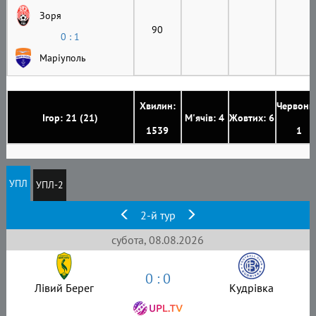
Зоря
90
0 : 1
Маріуполь
Хвилин:
Червони
Ігор: 21 (21)
М'ячів: 4
Жовтих: 6
1539
1
УПЛ
УПЛ-2
2-й тур
субота, 08.08.2026
0 : 0
Лівий Берег
Кудрівка