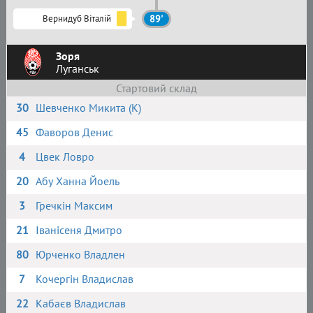
Вернидуб Віталій
89'
Зоря
Луганськ
Стартовий склад
30
Шевченко Микита (К)
45
Фаворов Денис
4
Цвек Ловро
20
Абу Ханна Йоель
3
Гречкін Максим
21
Іванісеня Дмитро
80
Юрченко Владлен
7
Кочергін Владислав
22
Кабаєв Владислав