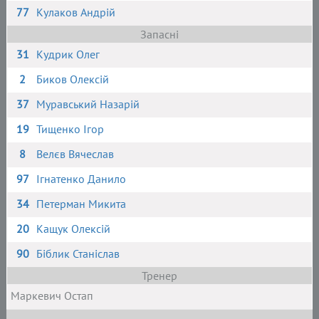
77
Кулаков Андрій
Запасні
31
Кудрик Олег
2
Биков Олексій
37
Муравський Назарій
19
Тищенко Ігор
8
Велєв Вячеслав
97
Ігнатенко Данило
34
Петерман Микита
20
Кащук Олексій
90
Біблик Станіслав
Тренер
Маркевич Остап