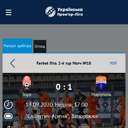
Рапорт арбітра
Огляд
Favbet Ліга. 2-й тур Матч №10
PDF
0 : 1
Зоря
Маріуполь
13.09.2020. Неділя, 17:00
"Славутич-Арена", Запоріжжя