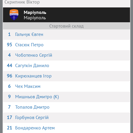
Скрипник Віктор
Маріуполь
Маріуполь
Стартовий склад
1
Гальчук Євген
95
Стасюк Петро
4
Чоботенко Сергій
44
Сагуткін Данило
96
Кирюханцев Ігор
6
Чех Максим
9
Мишньов Дмитро (К)
7
Топалов Дмитро
17
Горбунов Сергій
21
Бондаренко Артем