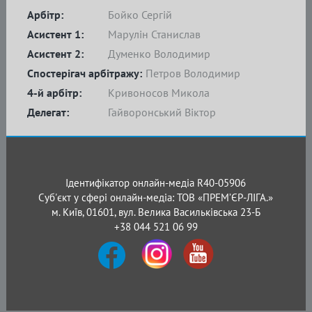
Арбітр:
Бойко Сергій
Асистент 1:
Марулін Станислав
Асистент 2:
Думенко Володимир
Спостерігач арбітражу:
Петров Володимир
4-й арбітр:
Кривоносов Микола
Делегат:
Гайворонський Віктор
Ідентифікатор онлайн-медіа R40-05906
Суб'єкт у сфері онлайн-медіа: ТОВ «ПРЕМ’ЄР-ЛІГА.»
м. Київ, 01601, вул. Велика Васильківська 23-Б
+38 044 521 06 99