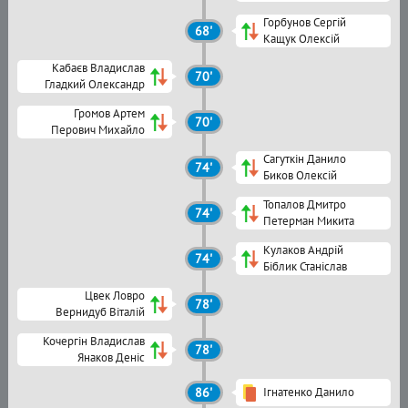
Горбунов Сергій
68'
Кащук Олексій
Кабаєв Владислав
70'
Гладкий Олександр
Громов Артем
70'
Перович Михайло
Сагуткін Данило
74'
Биков Олексій
Топалов Дмитро
74'
Петерман Микита
Кулаков Андрій
74'
Біблик Станіслав
Цвек Ловро
78'
Вернидуб Віталій
Кочергін Владислав
78'
Янаков Деніс
86'
Ігнатенко Данило