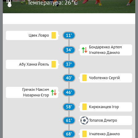
Температура: 26°C
Цвек Ловро
11'
Бондаренко Артем
34'
Ігнатенко Данило
Абу Ханна Йоель
37'
40'
Чоботенко Сергій
Гречкін Максим
46'
Назарина Єгор
58'
Кирюханцев Ігор
61'
Топалов Дмитро
68'
Ігнатенко Данило