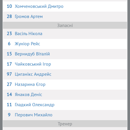
10
Хомченовський Дмитро
28
Громов Артем
Запасні
23
Васіль Нікола
6
Жуніор Рейс
15
Вернидуб Віталій
17
Чайковський Ігор
97
Циганікс Андрейс
27
Назарина Єгор
14
Янаков Деніс
11
Гладкий Олександр
9
Перович Михайло
Тренер