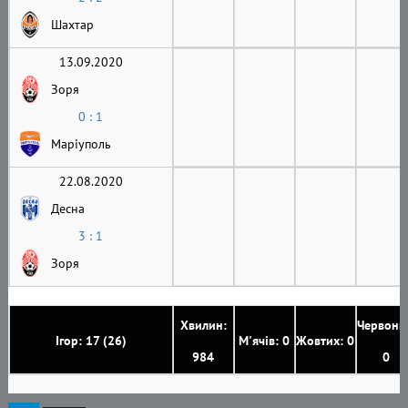
Шахтар
13.09.2020
Зоря
0 : 1
Маріуполь
22.08.2020
Десна
3 : 1
Зоря
Хвилин:
Червони
Ігор: 17 (26)
М'ячів: 0
Жовтих: 0
984
0