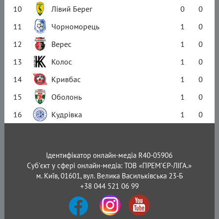
10
Лівий Берег
0
0
11
Чорноморець
1
0
12
Верес
1
0
13
Колос
1
0
14
Кривбас
1
0
15
Оболонь
1
0
16
Кудрівка
1
0
Ідентифікатор онлайн-медіа R40-05906
Суб'єкт у сфері онлайн-медіа: ТОВ «ПРЕМ’ЄР-ЛІГА.»
м. Київ, 01601, вул. Велика Васильківська 23-Б
+38 044 521 06 99