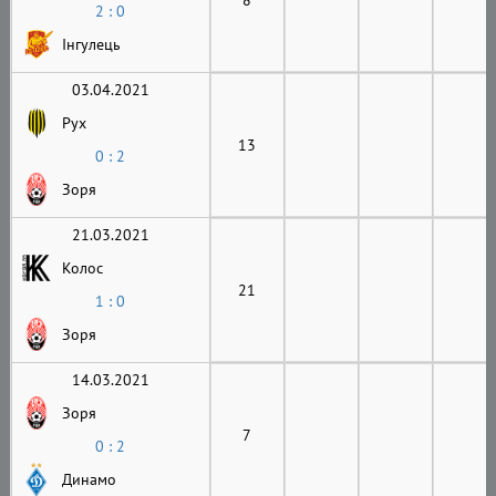
2 : 0
Інгулець
03.04.2021
Рух
13
0 : 2
Зоря
21.03.2021
Колос
21
1 : 0
Зоря
14.03.2021
Зоря
7
0 : 2
Динамо