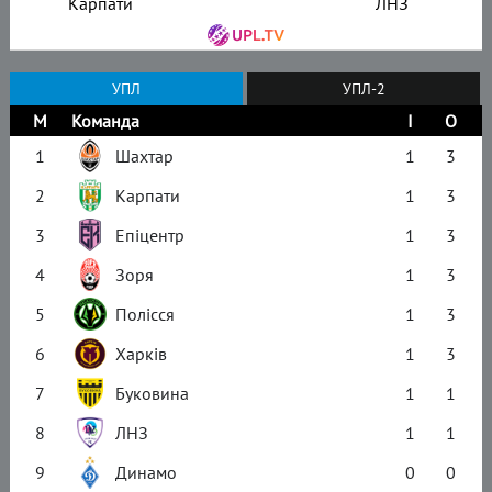
Карпати
ЛНЗ
УПЛ
УПЛ-2
М
Команда
І
О
1
Шахтар
1
3
2
Карпати
1
3
3
Епіцентр
1
3
4
Зоря
1
3
5
Полісся
1
3
6
Харків
1
3
7
Буковина
1
1
8
ЛНЗ
1
1
9
Динамо
0
0