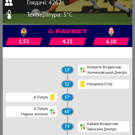
Глядачі: 4267
Температура: 3°C
1.53
4.25
6.10
Кочергін Владислав
13'
Хомченовський Дмитро
32'
Назарина Єгор
А.Патрік
57'
А.Патрік
65'
Маркос Антоніо
Кабаєв Владислав
73'
Іванісеня Дмитро