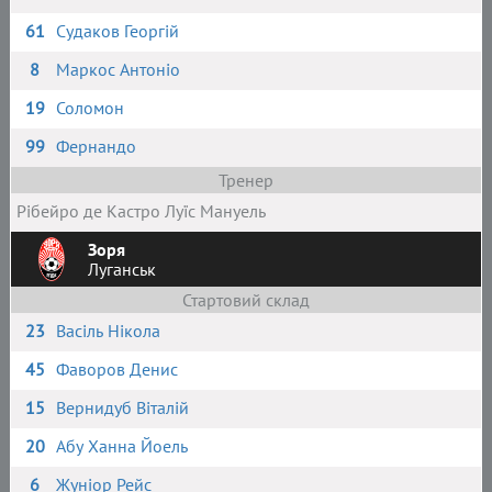
61
Судаков Георгій
8
Маркос Антоніо
19
Соломон
99
Фернандо
Тренер
Рібейро де Кастро Луїс Мануель
Зоря
Луганськ
Стартовий склад
23
Васіль Нікола
45
Фаворов Денис
15
Вернидуб Віталій
20
Абу Ханна Йоель
6
Жуніор Рейс