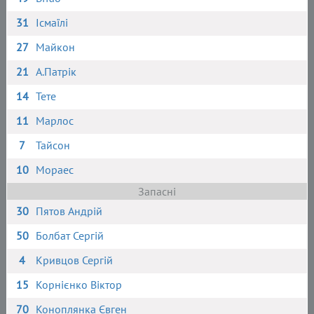
31
Ісмаїлі
27
Майкон
21
А.Патрік
14
Тете
11
Марлос
7
Тайсон
10
Мораес
Запасні
30
Пятов Андрій
50
Болбат Сергій
4
Кривцов Сергій
15
Корнієнко Віктор
70
Коноплянка Євген