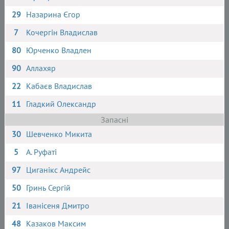
29
Назарина Єгор
7
Кочергін Владислав
80
Юрченко Владлен
90
Аллахяр
22
Кабаєв Владислав
11
Гладкий Олександр
Запасні
30
Шевченко Микита
5
А. Руфаті
97
Циганікс Андрейс
50
Гринь Сергій
21
Іванісеня Дмитро
48
Казаков Максим