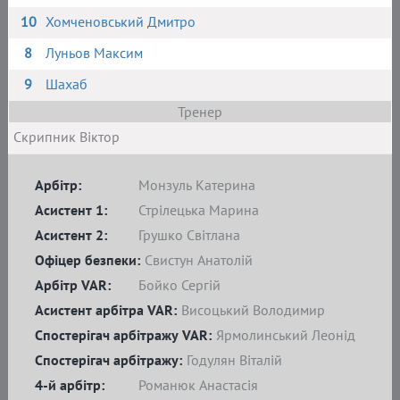
10
Хомченовський Дмитро
8
Луньов Максим
9
Шахаб
Тренер
Скрипник Віктор
Арбітр:
Монзуль Катерина
Асистент 1:
Стрілецька Марина
Асистент 2:
Грушко Світлана
Офіцер безпеки:
Свистун Анатолій
Арбітр VAR:
Бойко Сергій
Асистент арбітра VAR:
Висоцький Володимир
Спостерігач арбітражу VAR:
Ярмолинський Леонід
Спостерігач арбітражу:
Годулян Віталій
4-й арбітр:
Романюк Анастасія