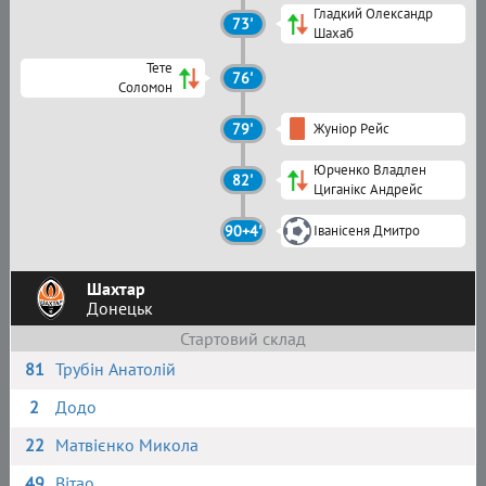
Гладкий Олександр
73'
Шахаб
Тете
76'
Соломон
79'
Жуніор Рейс
Юрченко Владлен
82'
Циганікс Андрейс
90+4'
Іванісеня Дмитро
Шахтар
Донецьк
Стартовий склад
81
Трубін Анатолій
2
Додо
22
Матвієнко Микола
49
Вітао