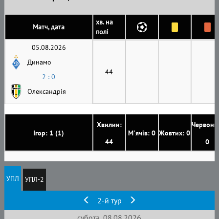
хв. на
Матч, дата
полі
05.08.2026
Динамо
44
2 : 0
Олександрія
Хвилин:
Червони
Ігор: 1 (1)
М'ячів: 0
Жовтих: 0
44
0
УПЛ
УПЛ-2
2-й тур
субота, 08.08.2026