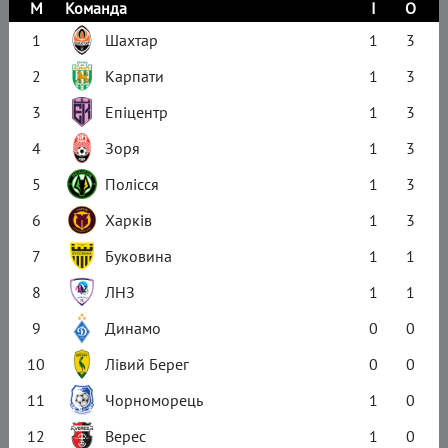
М
Команда
І
О
1
Шахтар
1
3
2
Карпати
1
3
3
Епіцентр
1
3
4
Зоря
1
3
5
Полісся
1
3
6
Харків
1
3
7
Буковина
1
1
8
ЛНЗ
1
1
9
Динамо
0
0
10
Лівий Берег
0
0
11
Чорноморець
1
0
12
Верес
1
0