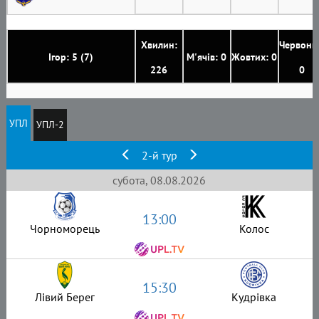
Хвилин:
Червони
Ігор: 5 (7)
М'ячів: 0
Жовтих: 0
226
0
УПЛ
УПЛ-2
2-й тур
субота, 08.08.2026
13:00
Чорноморець
Колос
15:30
Лівий Берег
Кудрівка