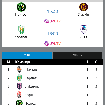
15:30
Полісся
Харків
18:00
Карпати
ЛНЗ
УПЛ
УПЛ-2
М
Команда
І
О
1
Шахтар
1
3
2
Карпати
1
3
3
Епіцентр
1
3
4
Зоря
1
3
5
Полісся
1
3