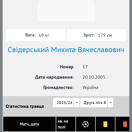
Вага:
Зріст:
69 кг
179 см
Свідерський Микита Вячеславович
Номер
17
Дата народження:
20.10.2005
Громадянство:
Україна
2025/26
Друга ліга Б
Статистика гравця
хв. на
Матч, дата
полі