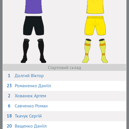
Стартовий склад
1
Долгий Віктор
23
Романенко Данііл
2
Хованюк Артем
6
Савченко Роман
18
Ткачук Сергій
20
Ващенко Данііл