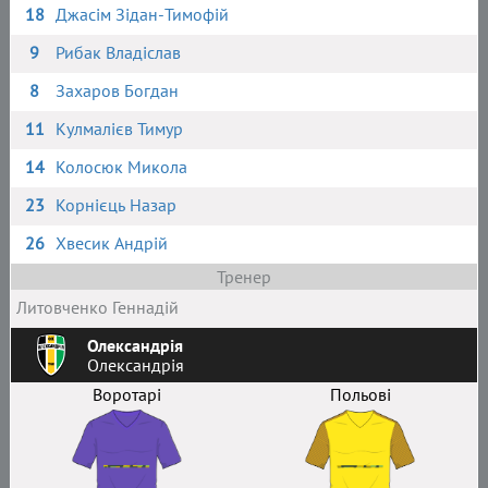
18
Джасім Зідан-Тимофій
9
Рибак Владіслав
8
Захаров Богдан
11
Кулмалієв Тимур
14
Колосюк Микола
23
Корнієць Назар
26
Хвесик Андрій
Тренер
Литовченко Геннадій
Олександрія
Олександрія
Воротарі
Польові