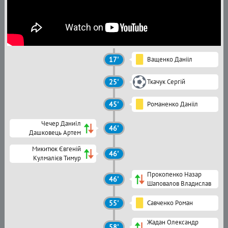
17'
Ващенко Данііл
25'
Ткачук Сергій
45'
Романенко Данііл
Чечер Даниїл
46'
Дашковець Артем
Микитюк Євгеній
46'
Кулмалієв Тимур
Прокопенко Назар
46'
Шаповалов Владислав
55'
Савченко Роман
Жадан Олександр
58'