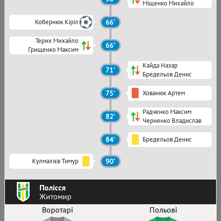
Міщенко Михайло
Кобернюк Кіріл
66'
Терих Михайло
66'
Грищенко Максим
Кайда Назар
71'
Бредельов Денис
75'
Хованюк Артем
Радченко Максим
82'
Черненко Владислав
84'
Бредельов Денис
Кулмалієв Тимур
90'
Полісся
Житомир
Воротарі
Польові