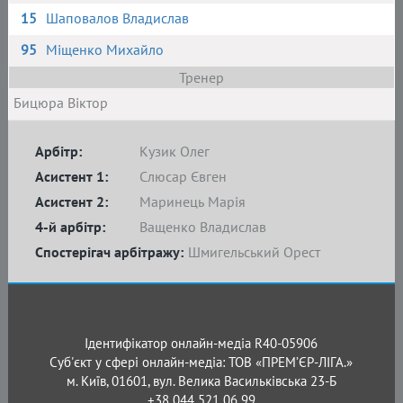
15
Шаповалов Владислав
95
Міщенко Михайло
Тренер
Бицюра Віктор
Арбітр:
Кузик Олег
Асистент 1:
Слюсар Євген
Асистент 2:
Маринець Марія
4-й арбітр:
Ващенко Владислав
Спостерігач арбітражу:
Шмигельський Орест
Ідентифікатор онлайн-медіа R40-05906
Суб'єкт у сфері онлайн-медіа: ТОВ «ПРЕМ’ЄР-ЛІГА.»
м. Київ, 01601, вул. Велика Васильківська 23-Б
+38 044 521 06 99