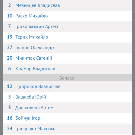
2
Мезенцев Владислав
10
Раско Михайло
7
Грохольський Артем
19
Терих Михайло
27
Іванов Олександр
20
Микитюк Євгеній
6
Крамар Владислав
Запасні
12
Пророков Владислав
5
Вашкеба Юрій
3
Дашковець Артем
16
Бойчук Ігор
24
Грищенко Максим