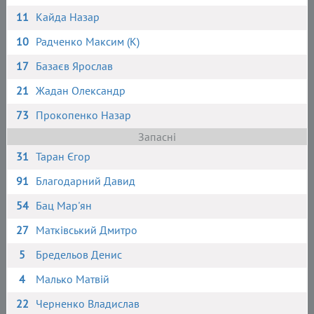
11
Кайда Назар
10
Радченко Максим (К)
17
Базаєв Ярослав
21
Жадан Олександр
73
Прокопенко Назар
Запасні
31
Таран Єгор
91
Благодарний Давид
54
Бац Мар'ян
27
Матківський Дмитро
5
Бредельов Денис
4
Малько Матвій
22
Черненко Владислав