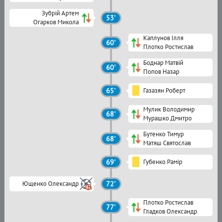
Зубрій Артем
53'
Огарков Микола
Каплунов Ілля
60'
Плотко Ростислав
Боднар Матвій
60'
Попов Назар
65'
Газазян Роберт
Мулик Володимир
68'
Мурашко Дмитро
Бутенко Тимур
68'
Матяш Святослав
69'
Губенко Рамір
Ющенко Олександр
72'
Плотко Ростислав
77'
Гладков Олександр