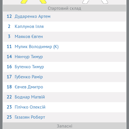
Стартовий склад
12
Дударенко Артем
2
Каплунов Ілля
3
Маяков Євген
11
Мулик Володимир (К)
14
Нянчур Тимур
16
Бутенко Тимур
17
Губенко Рамір
18
Євчев Дмитро
22
Боднар Матвій
23
Плічко Олексій
25
Газазян Роберт
Запасні