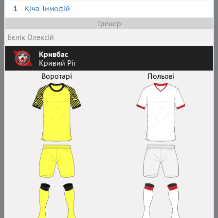
1
Кіча Тимофій
Тренер
Бєлік Олексій
Кривбас
Кривий Ріг
Воротарі
Польові