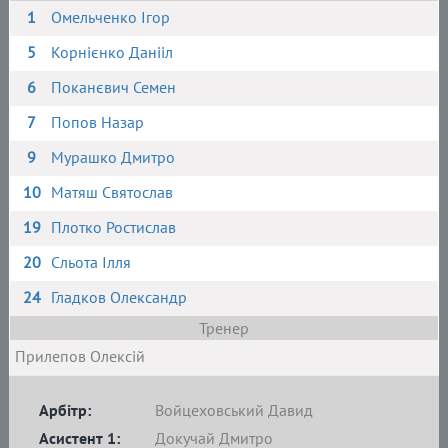
1
Омельченко Ігор
5
Корнієнко Данііл
6
Поканєвич Семен
7
Попов Назар
9
Мурашко Дмитро
10
Матяш Святослав
19
Плотко Ростислав
20
Сльота Ілля
24
Гладков Олександр
Тренер
Прилепов Олексій
Арбітр:
Войцеховський Давид
Асистент 1:
Докучай Дмитро