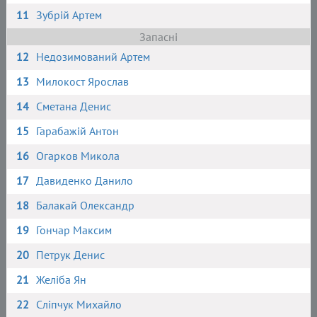
11
Зубрій Артем
Запасні
12
Недозимований Артем
13
Милокост Ярослав
14
Сметана Денис
15
Гарабажій Антон
16
Огарков Микола
17
Давиденко Данило
18
Балакай Олександр
19
Гончар Максим
20
Петрук Денис
21
Желіба Ян
22
Сліпчук Михайло