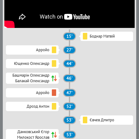
15'
Боднар Матвій
Арройо
27'
Ющенко Олександр
44'
Башмарін Олександр
46'
Балакай Олександр
Арройо
47'
Дрозд Антон
52'
53'
Євчев Дмитро
Данковський Єгор
53'
Милокост Ярослав