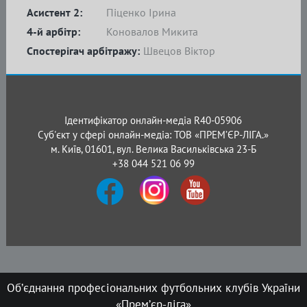
Асистент 2:
Піценко Ірина
4-й арбітр:
Коновалов Микита
Спостерігач арбітражу:
Швецов Віктор
Ідентифікатор онлайн-медіа R40-05906
Суб'єкт у сфері онлайн-медіа: ТОВ «ПРЕМ’ЄР-ЛІГА.»
м. Київ, 01601, вул. Велика Васильківська 23-Б
+38 044 521 06 99
Об’єднання професіональних футбольних клубів України
«Прем’єр-ліга»