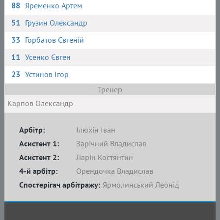
88
Яременко Артем
51
Грузин Олександр
33
Горбатов Євгеній
11
Усенко Євген
23
Устинов Ігор
Тренер
Карпов Олександр
Арбітр:
Ілюхін Іван
Асистент 1:
Зарічний Владислав
Асистент 2:
Ларін Костянтин
4-й арбітр:
Орендочка Владислав
Спостерігач арбітражу:
Ярмолинський Леонід