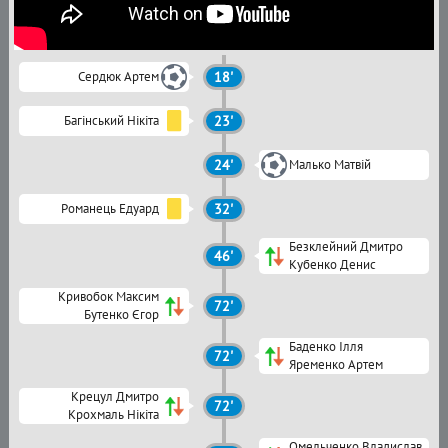
Сердюк Артем
18'
Багінський Нікіта
23'
24'
Малько Матвій
Романець Едуард
32'
Безклейний Дмитро
46'
Кубенко Денис
Кривобок Максим
72'
Бутенко Єгор
Баденко Ілля
72'
Яременко Артем
Крецул Дмитро
72'
Крохмаль Нікіта
Омельченко Владислав