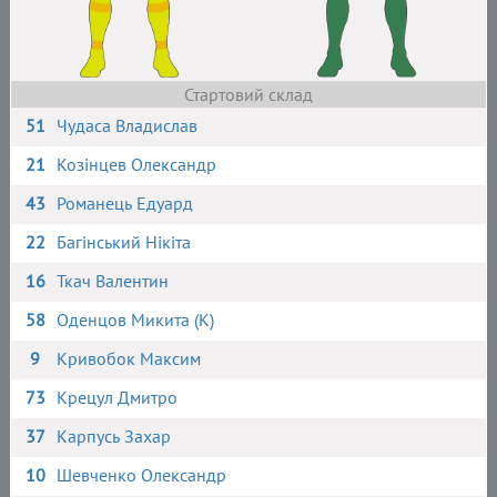
Стартовий склад
51
Чудаса Владислав
21
Козінцев Олександр
43
Романець Едуард
22
Багінський Нікіта
16
Ткач Валентин
58
Оденцов Микита (К)
9
Кривобок Максим
73
Крецул Дмитро
37
Карпусь Захар
10
Шевченко Олександр