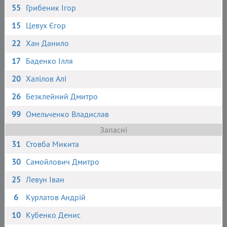
55
Грибеник Ігор
15
Цевух Єгор
22
Хан Данило
17
Баденко Ілля
20
Халілов Алі
26
Безклейний Дмитро
99
Омельченко Владислав
Запасні
31
Стовба Микита
30
Самойлович Дмитро
25
Левун Іван
6
Курлатов Андрій
10
Кубенко Денис