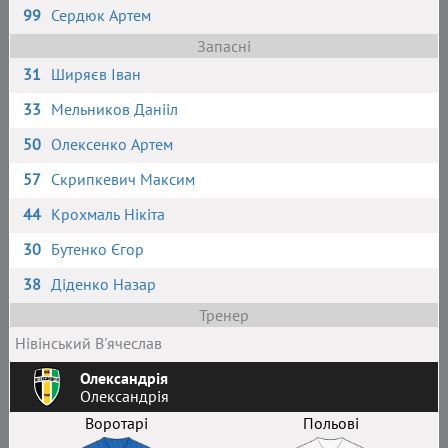
99
Сердюк Артем
Запасні
31
Ширяєв Іван
33
Мельников Данііл
50
Олексенко Артем
57
Скрипкевич Максим
44
Крохмаль Нікіта
30
Бутенко Єгор
38
Діденко Назар
Тренер
Нівінський В'ячеслав
Олександрія
Олександрія
Воротарі
Польові