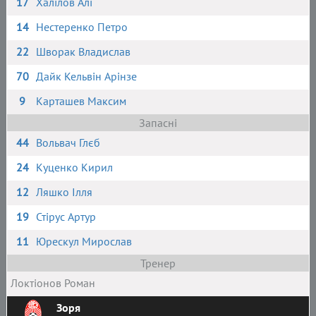
17
Халілов Алі
14
Нестеренко Петро
22
Шворак Владислав
70
Дайк Кельвін Арінзе
9
Карташев Максим
Запасні
44
Вольвач Глєб
24
Куценко Кирил
12
Ляшко Ілля
19
Стірус Артур
11
Юрескул Мирослав
Тренер
Локтіонов Роман
Зоря