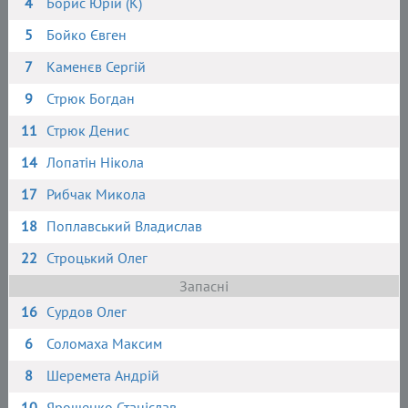
4
Борис Юрій (К)
5
Бойко Євген
7
Каменєв Сергій
9
Стрюк Богдан
11
Стрюк Денис
14
Лопатін Нікола
17
Рибчак Микола
18
Поплавський Владислав
22
Строцький Олег
Запасні
16
Сурдов Олег
6
Соломаха Максим
8
Шеремета Андрій
10
Ярошенко Станіслав