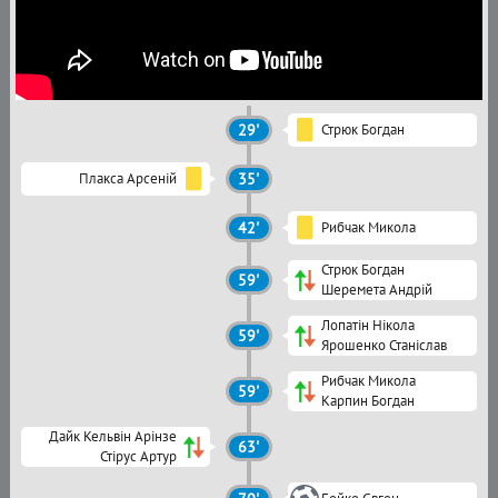
29'
Стрюк Богдан
Плакса Арсеній
35'
42'
Рибчак Микола
Стрюк Богдан
59'
Шеремета Андрій
Лопатін Нікола
59'
Ярошенко Станіслав
Рибчак Микола
59'
Карпин Богдан
Дайк Кельвін Арінзе
63'
Стірус Артур