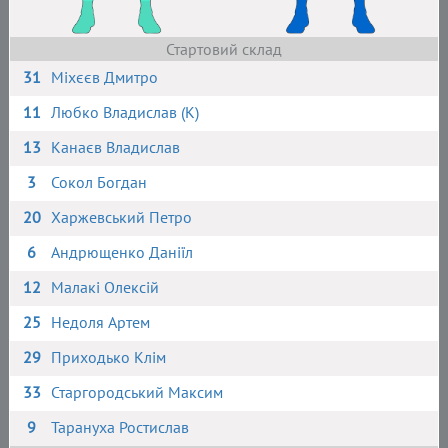
Стартовий склад
31
Міхєєв Дмитро
11
Любко Владислав (К)
13
Канаєв Владислав
3
Сокол Богдан
20
Харжевський Петро
6
Андрющенко Даніїл
12
Малакі Олексій
25
Недоля Артем
29
Приходько Клім
33
Старгородський Максим
9
Тарануха Ростислав