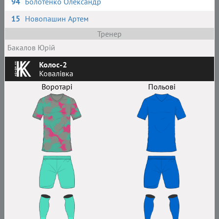
94
Болотенко Олександр
15
Новопашин Артем
Тренер
Бакалов Юрій
Колос-2
Ковалівка
Воротарі
Польові