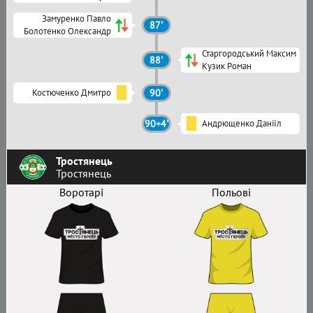
Замуренко Павло
87'
Болотенко Олександр
Старгородський Максим
88'
Кузик Роман
Костюченко Дмитро
90'
90+4'
Андрющенко Даніїл
Тростянець
Тростянець
Воротарі
Польові