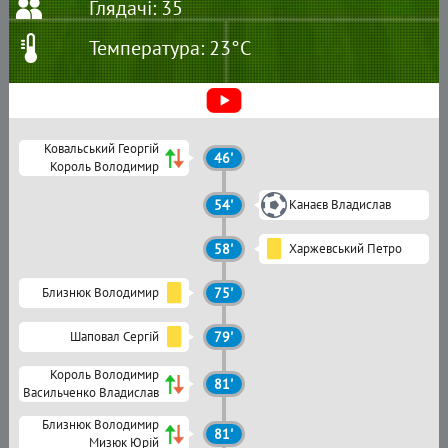
Глядачі: 35
Температура: 23°C
Ковальський Георгій
46'
Король Володимир
54'
Канаєв Владислав
58'
Харжевський Петро
Близнюк Володимир
75'
Шаповал Сергій
79'
Король Володимир
81'
Васильченко Владислав
Близнюк Володимир
81'
Мизюк Юрій