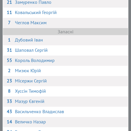
21
Замуренко Павло
11
Ковальський Георгій
7
Чеглов Максим
Запасні
1
Дубовий Іван
31
Шаповал Сергій
55
Король Володимир
2
Мизюк Юрій
23
Місержи Сергій
8
Хуссін Тимофій
33
Мазур Євгеній
43
Васильченко Владислав
14
Величко Назар