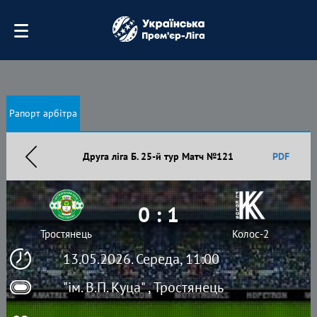
Рапорт арбітра
Друга ліга Б. 25-й тур Матч №121
PDF
0 : 1
Тростянець
Колос-2
13.05.2026. Середа, 11:00
"ім. В.П. Куца" , Тростянець