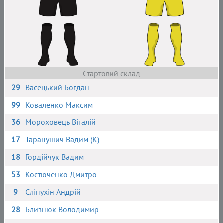
Стартовий склад
29
Васецький Богдан
99
Коваленко Максим
36
Мороховець Віталій
17
Таранушич Вадим (К)
18
Гордійчук Вадим
53
Костюченко Дмитро
9
Сліпухін Андрій
28
Близнюк Володимир